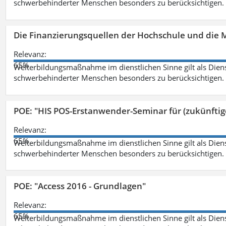
schwerbehinderter Menschen besonders zu berücksichtigen. Fa
Die Finanzierungsquellen der Hochschule und die M
Relevanz:
65%
Weiterbildungsmaßnahme im dienstlichen Sinne gilt als Dien
schwerbehinderter Menschen besonders zu berücksichtigen. Fa
POE: "HIS POS-Erstanwender-Seminar für (zukünfti
Relevanz:
65%
Weiterbildungsmaßnahme im dienstlichen Sinne gilt als Dien
schwerbehinderter Menschen besonders zu berücksichtigen. Fa
POE: "Access 2016 - Grundlagen"
Relevanz:
65%
Weiterbildungsmaßnahme im dienstlichen Sinne gilt als Dien