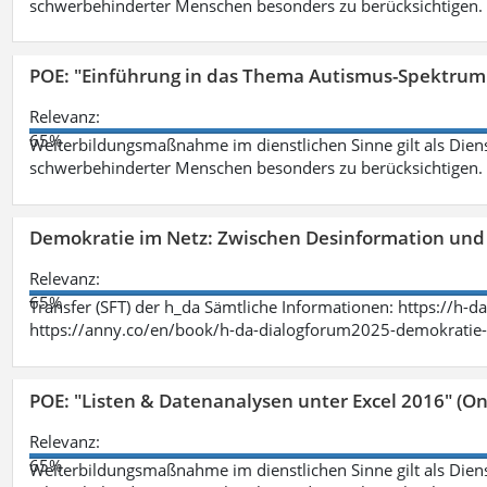
schwerbehinderter Menschen besonders zu berücksichtigen. Fa
POE: "Einführung in das Thema Autismus-Spektrum
Relevanz:
65%
Weiterbildungsmaßnahme im dienstlichen Sinne gilt als Dien
schwerbehinderter Menschen besonders zu berücksichtigen. Fa
Demokratie im Netz: Zwischen Desinformation un
Relevanz:
65%
Transfer (SFT) der h_da Sämtliche Informationen: https://h-
https://anny.co/en/book/h-da-dialogforum2025-demokratie-
POE: "Listen & Datenanalysen unter Excel 2016" (On
Relevanz:
65%
Weiterbildungsmaßnahme im dienstlichen Sinne gilt als Dien