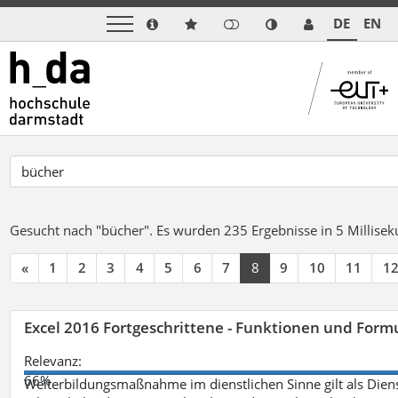
DE
EN
Gesucht nach "bücher".
Es wurden 235 Ergebnisse in 5 Millise
«
1
2
3
4
5
6
7
8
9
10
11
1
Excel 2016 Fortgeschrittene - Funktionen und Formu
Relevanz:
66%
Weiterbildungsmaßnahme im dienstlichen Sinne gilt als Dien