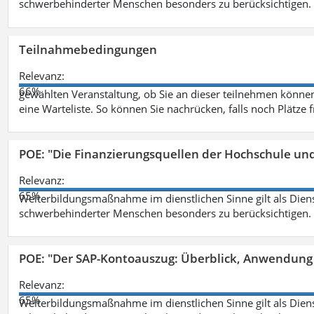
schwerbehinderter Menschen besonders zu berücksichtigen. Fa
Teilnahmebedingungen
Relevanz:
66%
gewählten Veranstaltung, ob Sie an dieser teilnehmen können.
eine Warteliste. So können Sie nachrücken, falls noch Plätze 
POE: "Die Finanzierungsquellen der Hochschule un
Relevanz:
65%
Weiterbildungsmaßnahme im dienstlichen Sinne gilt als Dien
schwerbehinderter Menschen besonders zu berücksichtigen. Fa
POE: "Der SAP-Kontoauszug: Überblick, Anwendung
Relevanz:
65%
Weiterbildungsmaßnahme im dienstlichen Sinne gilt als Dien