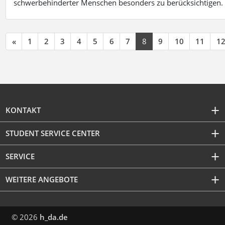
schwerbehinderter Menschen besonders zu berücksichtigen. Fa
«
1
2
3
4
5
6
7
8
9
10
11
1
KONTAKT
STUDENT SERVICE CENTER
SERVICE
WEITERE ANGEBOTE
© 2026
h_da.de