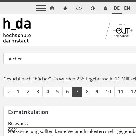
DE
EN
Gesucht nach "bücher".
Es wurden 235 Ergebnisse in 11 Milli
«
1
2
3
4
5
6
7
8
9
10
11
1
Exmatrikulation
Relevanz:
68%
Antragstellung sollten keine Verbindlichkeiten mehr gegenü