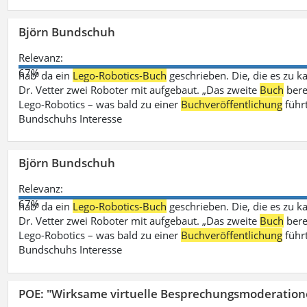
Björn Bundschuh
Relevanz:
67%
hab‘ da ein
Lego-Robotics-Buch
geschrieben. Die, die es zu k
Dr. Vetter zwei Roboter mit aufgebaut. „Das zweite
Buch
bere
Lego-Robotics – was bald zu einer
Buchveröffentlichung
führ
Bundschuhs Interesse
Björn Bundschuh
Relevanz:
67%
hab‘ da ein
Lego-Robotics-Buch
geschrieben. Die, die es zu k
Dr. Vetter zwei Roboter mit aufgebaut. „Das zweite
Buch
bere
Lego-Robotics – was bald zu einer
Buchveröffentlichung
führ
Bundschuhs Interesse
POE: "Wirksame virtuelle Besprechungsmoderation