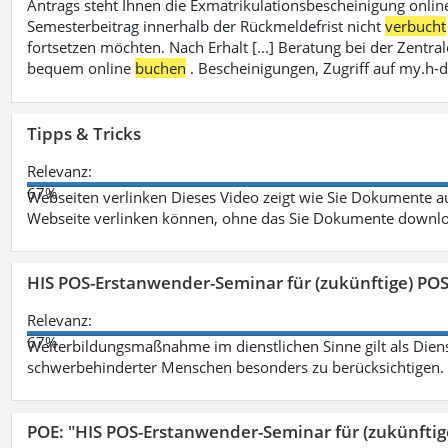
Antrags steht Ihnen die Exmatrikulationsbescheinigung onlin
Semesterbeitrag innerhalb der Rückmeldefrist nicht
verbucht
fortsetzen möchten. Nach Erhalt [...] Beratung bei der Zen
bequem online
buchen
. Bescheinigungen, Zugriff auf my.h-
Tipps & Tricks
Relevanz:
67%
Webseiten verlinken Dieses Video zeigt wie Sie Dokumente
Webseite verlinken können, ohne das Sie Dokumente downlo
HIS POS-Erstanwender-Seminar für (zukünftige) PO
Relevanz:
67%
Weiterbildungsmaßnahme im dienstlichen Sinne gilt als Dien
schwerbehinderter Menschen besonders zu berücksichtigen. Fa
POE: "HIS POS-Erstanwender-Seminar für (zukünfti