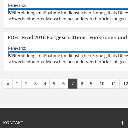
Relevanz:
66%
Weiterbildungsmaßnahme im dienstlichen Sinne gilt als Dien
schwerbehinderter Menschen besonders zu berücksichtigen. Fa
POE: "Excel 2016 Fortgeschrittene - Funktionen und
Relevanz:
66%
Weiterbildungsmaßnahme im dienstlichen Sinne gilt als Dien
schwerbehinderter Menschen besonders zu berücksichtigen. Fa
«
1
2
3
4
5
6
7
8
9
10
11
1
KONTAKT