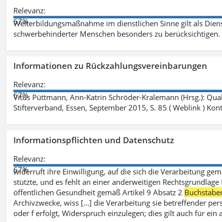
Relevanz:
67%
Weiterbildungsmaßnahme im dienstlichen Sinne gilt als Dien
schwerbehinderter Menschen besonders zu berücksichtigen. Fa
Informationen zu Rückzahlungsvereinbarungen
Relevanz:
67%
Vitus Püttmann, Ann-Katrin Schröder-Kralemann (Hrsg.): Qua
Stifterverband, Essen, September 2015, S. 85 ( Weblink ) Kon
Informationspflichten und Datenschutz
Relevanz:
67%
widerruft ihre Einwilligung, auf die sich die Verarbeitung ge
stützte, und es fehlt an einer anderweitigen Rechtsgrundlage 
öffentlichen Gesundheit gemäß Artikel 9 Absatz 2
Buchstabe
Archivzwecke, wiss [...] die Verarbeitung sie betreffender p
oder f erfolgt, Widerspruch einzulegen; dies gilt auch für ei