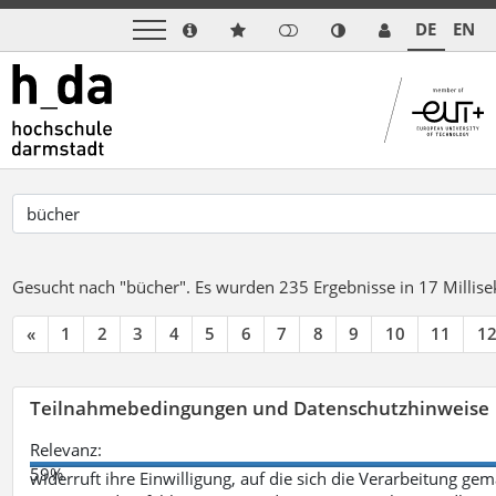
DE
EN
Gesucht nach "bücher".
Es wurden 235 Ergebnisse in 17 Milli
«
1
2
3
4
5
6
7
8
9
10
11
1
Teilnahmebedingungen und Datenschutzhinweise
Relevanz:
59%
widerruft ihre Einwilligung, auf die sich die Verarbeitung ge