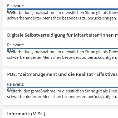
Relevanz:
58%
Weiterbildungsmaßnahme im dienstlichen Sinne gilt als Dien
schwerbehinderter Menschen besonders zu berücksichtigen. Fa
Digitale Selbstverteidigung für Mitarbeiter*innen 
Relevanz:
58%
Weiterbildungsmaßnahme im dienstlichen Sinne gilt als Dien
schwerbehinderter Menschen besonders zu berücksichtigen. Fa
POE: "Zeitmanagement und die Realität - Effektive
Relevanz:
58%
Weiterbildungsmaßnahme im dienstlichen Sinne gilt als Dien
schwerbehinderter Menschen besonders zu berücksichtigen. Fa
Informatik (M.Sc.)