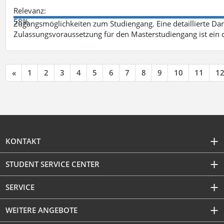
Relevanz:
58%
Zugangsmöglichkeiten zum Studiengang. Eine detaillierte Dar
Zulassungsvoraussetzung für den Masterstudiengang ist ein q
«
1
2
3
4
5
6
7
8
9
10
11
1
KONTAKT
STUDENT SERVICE CENTER
SERVICE
WEITERE ANGEBOTE