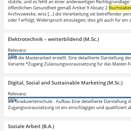
stützte, und es fehlt an einer anderweitigen Rechtsgrundlage 
öffentlichen Gesundheit gemäß Artikel 9 Absatz 2
Buchstabe
Archivzwecke, wiss [...] die Verarbeitung sie betreffender p
oder f erfolgt, Widerspruch einzulegen; dies gilt auch für ei
Elektrotechnik – weiterbildend (M.Sc.)
Relevanz:
58%
wird die Masterarbeit erstellt. Eine detaillierte Darstellung d
Variante *Zugang Zulassungsvoraussetzung für das Master-
Digital, Social and Sustainable Marketing (M.Sc.)
Relevanz:
58%
die Graduiertenschule . Aufbau Eine detaillierte Darstellung 
Zugangsvoraussetzung ist ein einschlägiges und qualifiziert 
Soziale Arbeit (B.A.)