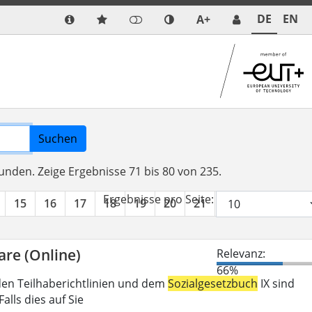
DE
EN
A+
Suchen
funden.
Zeige Ergebnisse 71 bis 80 von 235.
Ergebnisse pro Seite:
15
16
17
18
19
20
21
22
23
24
are (Online)
Relevanz:
66%
den Teilhaberichtlinien und dem
Sozialgesetzbuch
IX sind
lls dies auf Sie