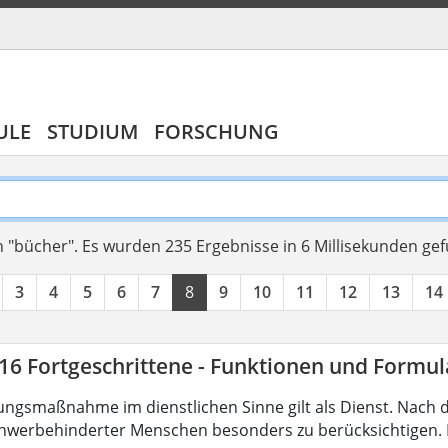
ULE
STUDIUM
FORSCHUNG
 "bücher".
Es wurden 235 Ergebnisse in 6 Millisekunden ge
3
4
5
6
7
8
9
10
11
12
13
14
16 Fortgeschrittene - Funktionen und Formul
ungsmaßnahme im dienstlichen Sinne gilt als Dienst. Nach 
hwerbehinderter Menschen besonders zu berücksichtigen. Fa