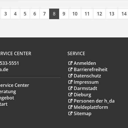
3
4
5
6
7
8
9
10
11
12
13
14
RVICE CENTER
SERVICE
.533-5551
Anmelden
a
.
de
Barrierefreiheit
Datenschutz
Impressum
ervice Center
Darmstadt
eratung
Dieburg
ngebot
Personen der h_da
tart
Meldeplattform
Sitemap