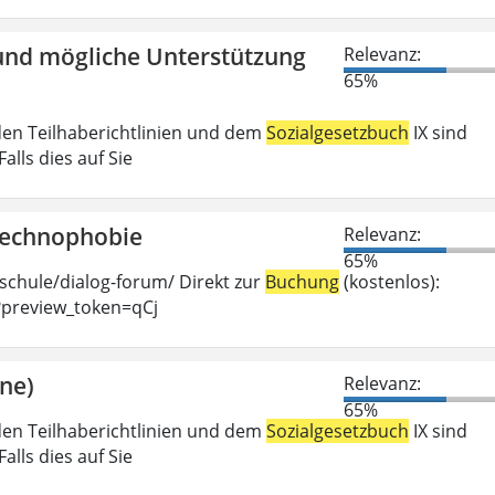
und mögliche Unterstützung
Relevanz:
65%
den Teilhaberichtlinien und dem
Sozialgesetzbuch
IX sind
lls dies auf Sie
Technophobie
Relevanz:
65%
hschule/dialog-forum/ Direkt zur
Buchung
(kostenlos):
?preview_token=qCj
ine)
Relevanz:
65%
den Teilhaberichtlinien und dem
Sozialgesetzbuch
IX sind
lls dies auf Sie