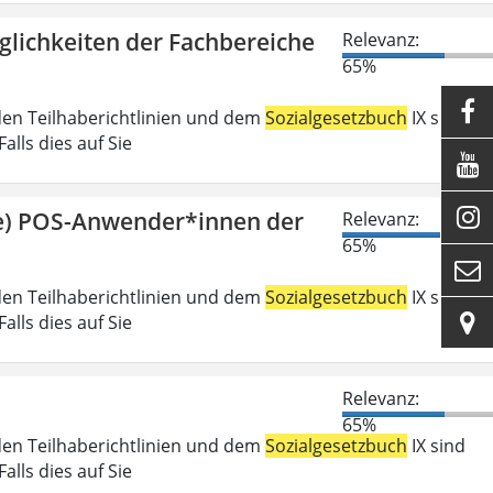
glichkeiten der Fachbereiche
Relevanz:
65%

den Teilhaberichtlinien und dem
Sozialgesetzbuch
IX sind
lls dies auf Sie


ge) POS-Anwender*innen der
Relevanz:
65%

den Teilhaberichtlinien und dem
Sozialgesetzbuch
IX sind

lls dies auf Sie
Relevanz:
65%
den Teilhaberichtlinien und dem
Sozialgesetzbuch
IX sind
lls dies auf Sie