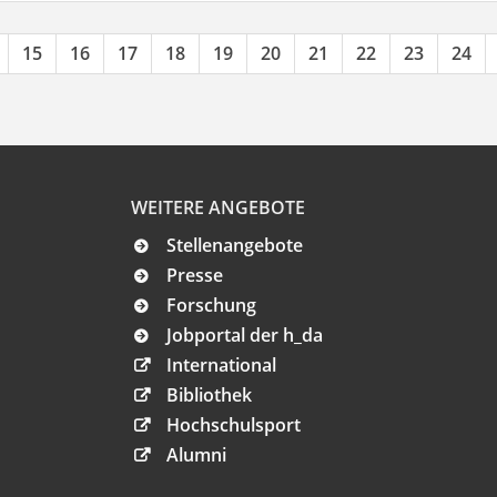
15
16
17
18
19
20
21
22
23
24
WEITERE ANGEBOTE
Stellenangebote
Presse
Forschung
Jobportal der h_da
International
Bibliothek
Hochschulsport
Alumni