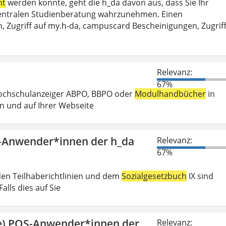
ht
werden konnte, geht die h_da davon aus, dass Sie Ihr
r Zentralen Studienberatung wahrzunehmen. Einen
, Zugriff auf my.h-da, campuscard Bescheinigungen, Zugrif
Relevanz:
67%
Hochschulanzeiger ABPO, BBPO oder
Modulhandbücher
in
n und auf Ihrer Webseite
S-Anwender*innen der h_da
Relevanz:
67%
den Teilhaberichtlinien und dem
Sozialgesetzbuch
IX sind
lls dies auf Sie
ge) POS-Anwender*innen der
Relevanz: