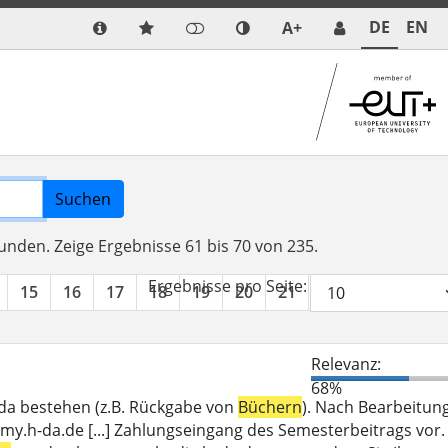
DE
EN
A+
Suchen
funden.
Zeige Ergebnisse 61 bis 70 von 235.
Ergebnisse pro Seite:
15
16
17
18
19
20
21
22
23
24
Relevanz:
68%
_da bestehen (z.B. Rückgabe von
Büchern
). Nach Bearbeitun
my.h-da.de [...] Zahlungseingang des Semesterbeitrags vor.