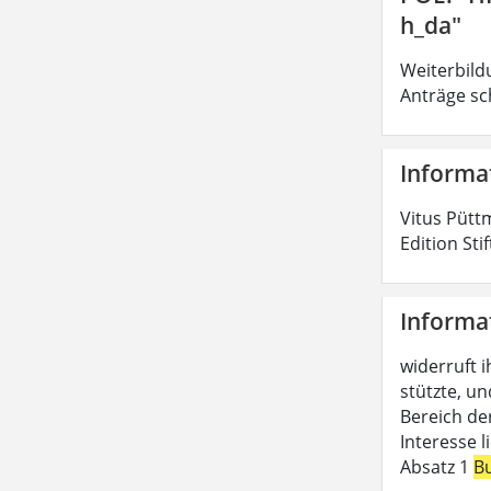
h_da"
Weiterbild
Anträge sc
Informa
Vitus Pütt
Edition Sti
Informa
widerruft i
stützte, un
Bereich de
Interesse 
Absatz 1
B