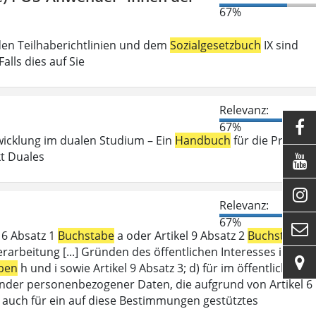
67%
den Teilhaberichtlinien und dem
Sozialgesetzbuch
IX sind
lls dies auf Sie
Relevanz:

67%
wicklung im dualen Studium – Ein
Handbuch
für die Praxis .
kt Duales


Relevanz:
67%

l 6 Absatz 1
Buchstabe
a oder Artikel 9 Absatz 2
Buchstabe
a
erarbeitung [...] Gründen des öffentlichen Interesses im

ben
h und i sowie Artikel 9 Absatz 3; d) für im öffentlichen
ffender personenbezogener Daten, die aufgrund von Artikel 6
lt auch für ein auf diese Bestimmungen gestütztes