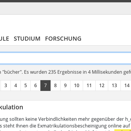
ULE
STUDIUM
FORSCHUNG
 "bücher".
Es wurden 235 Ergebnisse in 4 Millisekunden ge
3
4
5
6
7
8
9
10
11
12
13
14
kulation
lung sollten keine Verbindlichkeiten mehr gegenüber der h
s steht Ihnen die Exmatrikulationsbescheinigung online auf 