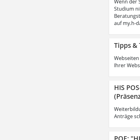
Wenn der S
Studium ni
Beratungs
auf my.h-
Tipps & 
Webseiten 
Ihrer Webs
HIS POS
(Präsenz
Weiterbild
Anträge sc
POE: "H