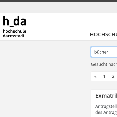
HOCHSCH
Gesucht nach
«
1
2
Exmatri
Antragstel
des Antrag