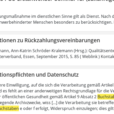
ungsmaßnahme im dienstlichen Sinne gilt als Dienst. Nach 
hwerbehinderter Menschen besonders zu berücksichtigen. Fa
tionen zu Rückzahlungsvereinbarungen
mann, Ann-Katrin Schröder-Kralemann (Hrsg.): Qualitätsent
fterverband, Essen, September 2015, S. 85 ( Weblink ) Konta
tionspflichten und Datenschutz
hre Einwilligung, auf die sich die Verarbeitung gemäß Artike
d es fehlt an einer anderweitigen Rechtsgrundlage für die V
r öffentlichen Gesundheit gemäß Artikel 9 Absatz 2
Buchsta
liegende Archivzwecke, wiss [...] die Verarbeitung sie betre
uchstaben
e oder f erfolgt, Widerspruch einzulegen; dies gi