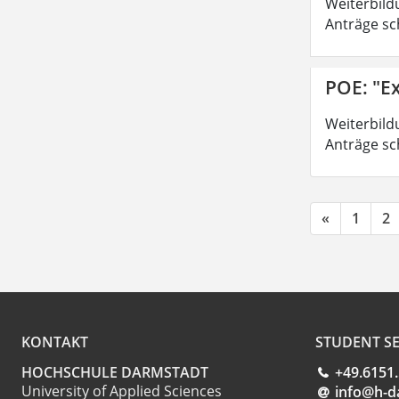
Weiterbild
Anträge sc
POE: "Ex
Weiterbild
Anträge sc
«
1
2
KONTAKT
STUDENT SE
HOCHSCHULE DARMSTADT
+49.6151
University of Applied Sciences
info@h-d