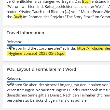
veröffentlichten Erzählungen vortragen. Das
Buch
entstand i
"Warum wir hier sind. Reisegeschichten aus unserer Welt" – A
hatten Kristine Tauch und Bledion [...] von " MasterPeace Wi
das
Buch
im Rahmen des Projekts "The Story Store" im Somm
Travel Information
Relevanz:
79%
Here you find the „Corona-rules“ at h_da:
https://h-da.de/fi
_Hygiene_concept_2022-05-26.pdf
POE: Layout & Formulare mit Word
Relevanz:
79%
beachten Sie aber: der sichere Umgang mit den Inhalten von
Veranstaltungen. Voraussetzungen: PC oder Notebook mit zu
dienstlichen Sinne gilt als Dienst. Nach den Teilhaberichtlin
besonders zu berücksichtigen. Falls dies auf Sie