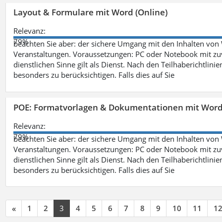
Layout & Formulare mit Word (Online)
Relevanz:
79%
beachten Sie aber: der sichere Umgang mit den Inhalten von
Veranstaltungen. Voraussetzungen: PC oder Notebook mit zu
dienstlichen Sinne gilt als Dienst. Nach den Teilhaberichtlin
besonders zu berücksichtigen. Falls dies auf Sie
POE: Formatvorlagen & Dokumentationen mit Wor
Relevanz:
79%
beachten Sie aber: der sichere Umgang mit den Inhalten von
Veranstaltungen. Voraussetzungen: PC oder Notebook mit zu
dienstlichen Sinne gilt als Dienst. Nach den Teilhaberichtlin
besonders zu berücksichtigen. Falls dies auf Sie
«
1
2
3
4
5
6
7
8
9
10
11
1