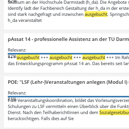
82%
Studium an der Hochschule Darmstadt (h_da). Die Angebote 
Identify lädt der Fachbereich Gestaltung der h_da in der ers
sind stark nachgefragt und inzwischen
ausgebucht
. Springsc
h_da veranstaltet
pAssat 14 - professionelle Assistenz an der TU Dar
Relevanz:
82%
+++
ausgebucht
+++
ausgebucht
+++
ausgebucht
+++ Im Rahm
das Entwicklungsprogramm pAssat 14 an. Das bereits seit l
POE: "LSF (Lehr-)Veranstaltungen anlegen (Modul I)
Relevanz:
81%
t die Veranstaltungskoordination, bildet das Vorlesungsverze
Schulungen zu LSF vermitteln einen Überblick über die Funkt
Dienst. Nach den Teilhaberichtlinien und dem
Sozialgesetzbu
berücksichtigen. Falls dies auf Sie