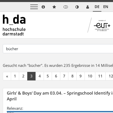
DE
EN
Gesucht nach "bücher".
Es wurden 235 Ergebnisse in 14 Milli
«
1
2
3
4
5
6
7
8
9
10
11
1
Girls‘ & Boys‘ Day am 03.04. – Springschool Identify
April
Relevanz: