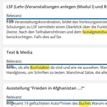
LSF (Lehr-)Veranstaltungen anlegen (Modul I) und R
Relevanz:
81%
t die Veranstaltungskoordination, bildet das Vorlesungsverze
Schulungen zu LSF vermitteln einen Überblick über die Funkt
Dienst. Nach den Teilhaberichtlinien und dem
Sozialgesetzbu
berücksichtigen. Falls dies auf Sie
Text & Media
Relevanz:
81%
sehen, ob alle
Buchstaben
da sind und wie sie aussehen. M
Handgloves, um Schriften zu testen. Manchmal Sätze, die all
Ausstellung "Frieden in Afghanistan ...?"
Relevanz:
80%
insgesamt 19 geflüchteten Autor*innen des
Buches
Warum wir