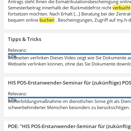
Antrags steht Ihnen die Exmatrikulationsbescheinigung onlin
Semesterbeitrag innerhalb der Rückmeldefrist nicht
verbucht
fortsetzen möchten. Nach Erhalt [...] Beratung bei der Zen
bequem online
buchen
. Bescheinigungen, Zugriff auf my.h-
Tipps & Tricks
Relevanz:
67%
Webseiten verlinken Dieses Video zeigt wie Sie Dokumente
Webseite verlinken können, ohne das Sie Dokumente downlo
HIS POS-Erstanwender-Seminar für (zukünftige) PO
Relevanz:
67%
Weiterbildungsmaßnahme im dienstlichen Sinne gilt als Dien
schwerbehinderter Menschen besonders zu berücksichtigen. Fa
POE: "HIS POS-Erstanwender-Seminar für (zukünfti