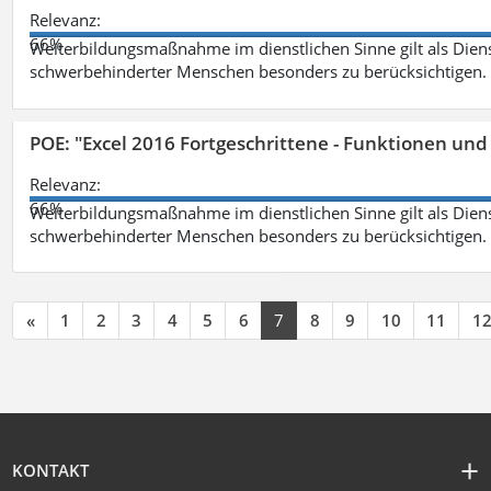
Relevanz:
66%
Weiterbildungsmaßnahme im dienstlichen Sinne gilt als Dien
schwerbehinderter Menschen besonders zu berücksichtigen. Fa
POE: "Excel 2016 Fortgeschrittene - Funktionen und
Relevanz:
66%
Weiterbildungsmaßnahme im dienstlichen Sinne gilt als Dien
schwerbehinderter Menschen besonders zu berücksichtigen. Fa
«
1
2
3
4
5
6
7
8
9
10
11
1
KONTAKT