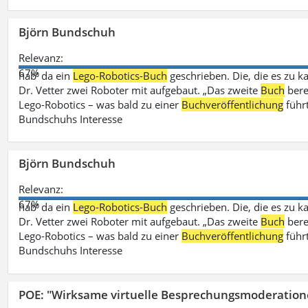
Björn Bundschuh
Relevanz:
67%
hab‘ da ein
Lego-Robotics-Buch
geschrieben. Die, die es zu k
Dr. Vetter zwei Roboter mit aufgebaut. „Das zweite
Buch
bere
Lego-Robotics – was bald zu einer
Buchveröffentlichung
führ
Bundschuhs Interesse
Björn Bundschuh
Relevanz:
67%
hab‘ da ein
Lego-Robotics-Buch
geschrieben. Die, die es zu k
Dr. Vetter zwei Roboter mit aufgebaut. „Das zweite
Buch
bere
Lego-Robotics – was bald zu einer
Buchveröffentlichung
führ
Bundschuhs Interesse
POE: "Wirksame virtuelle Besprechungsmoderation