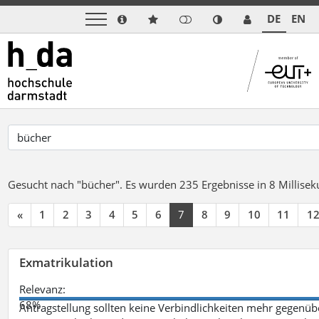
DE
EN
Gesucht nach "bücher".
Es wurden 235 Ergebnisse in 8 Millise
«
1
2
3
4
5
6
7
8
9
10
11
1
Exmatrikulation
Relevanz:
68%
Antragstellung sollten keine Verbindlichkeiten mehr gegenü