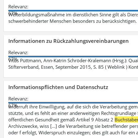
Relevanz:
67%
Weiterbildungsmaßnahme im dienstlichen Sinne gilt als Dien
schwerbehinderter Menschen besonders zu berücksichtigen. Fa
Informationen zu Rückzahlungsvereinbarungen
Relevanz:
67%
Vitus Püttmann, Ann-Katrin Schröder-Kralemann (Hrsg.): Qua
Stifterverband, Essen, September 2015, S. 85 ( Weblink ) Kon
Informationspflichten und Datenschutz
Relevanz:
67%
widerruft ihre Einwilligung, auf die sich die Verarbeitung ge
stützte, und es fehlt an einer anderweitigen Rechtsgrundlage 
öffentlichen Gesundheit gemäß Artikel 9 Absatz 2
Buchstabe
Archivzwecke, wiss [...] die Verarbeitung sie betreffender p
oder f erfolgt, Widerspruch einzulegen; dies gilt auch für ei