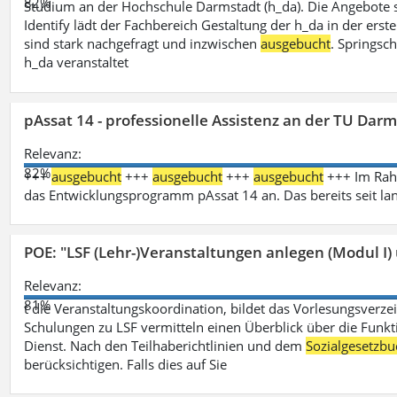
82%
Studium an der Hochschule Darmstadt (h_da). Die Angebote 
Identify lädt der Fachbereich Gestaltung der h_da in der ers
sind stark nachgefragt und inzwischen
ausgebucht
. Springsc
h_da veranstaltet
pAssat 14 - professionelle Assistenz an der TU Dar
Relevanz:
82%
+++
ausgebucht
+++
ausgebucht
+++
ausgebucht
+++ Im Rahm
das Entwicklungsprogramm pAssat 14 an. Das bereits seit l
POE: "LSF (Lehr-)Veranstaltungen anlegen (Modul I)
Relevanz:
81%
t die Veranstaltungskoordination, bildet das Vorlesungsverze
Schulungen zu LSF vermitteln einen Überblick über die Funkt
Dienst. Nach den Teilhaberichtlinien und dem
Sozialgesetzbu
berücksichtigen. Falls dies auf Sie