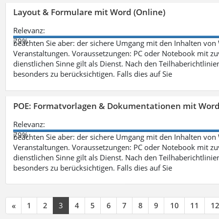
Layout & Formulare mit Word (Online)
Relevanz:
79%
beachten Sie aber: der sichere Umgang mit den Inhalten von
Veranstaltungen. Voraussetzungen: PC oder Notebook mit zu
dienstlichen Sinne gilt als Dienst. Nach den Teilhaberichtlin
besonders zu berücksichtigen. Falls dies auf Sie
POE: Formatvorlagen & Dokumentationen mit Wor
Relevanz:
79%
beachten Sie aber: der sichere Umgang mit den Inhalten von
Veranstaltungen. Voraussetzungen: PC oder Notebook mit zu
dienstlichen Sinne gilt als Dienst. Nach den Teilhaberichtlin
besonders zu berücksichtigen. Falls dies auf Sie
«
1
2
3
4
5
6
7
8
9
10
11
1