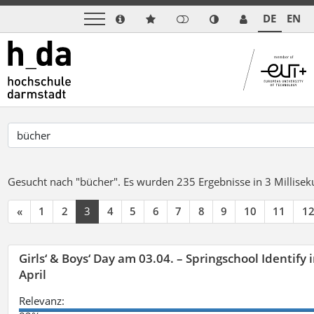
DE
EN
Gesucht nach "bücher".
Es wurden 235 Ergebnisse in 3 Millise
«
1
2
3
4
5
6
7
8
9
10
11
1
Girls‘ & Boys‘ Day am 03.04. – Springschool Identify
April
Relevanz: