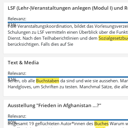
LSF (Lehr-)Veranstaltungen anlegen (Modul I) und R
Relevanz:
81%
t die Veranstaltungskoordination, bildet das Vorlesungsverze
Schulungen zu LSF vermitteln einen Überblick über die Funkt
Dienst. Nach den Teilhaberichtlinien und dem
Sozialgesetzbu
berücksichtigen. Falls dies auf Sie
Text & Media
Relevanz:
81%
sehen, ob alle
Buchstaben
da sind und wie sie aussehen. M
Handgloves, um Schriften zu testen. Manchmal Sätze, die all
Ausstellung "Frieden in Afghanistan ...?"
Relevanz:
80%
insgesamt 19 geflüchteten Autor*innen des
Buches
Warum wir