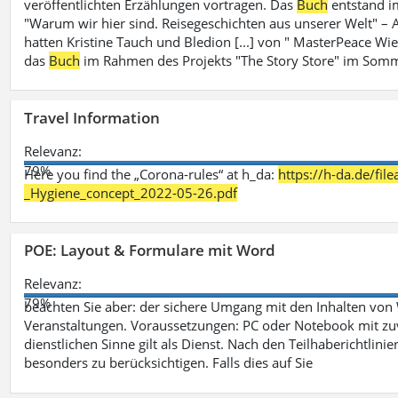
veröffentlichten Erzählungen vortragen. Das
Buch
entstand i
"Warum wir hier sind. Reisegeschichten aus unserer Welt" – A
hatten Kristine Tauch und Bledion [...] von " MasterPeace Wi
das
Buch
im Rahmen des Projekts "The Story Store" im Somm
Travel Information
Relevanz:
79%
Here you find the „Corona-rules“ at h_da:
https://h-da.de/fi
_Hygiene_concept_2022-05-26.pdf
POE: Layout & Formulare mit Word
Relevanz:
79%
beachten Sie aber: der sichere Umgang mit den Inhalten von
Veranstaltungen. Voraussetzungen: PC oder Notebook mit zu
dienstlichen Sinne gilt als Dienst. Nach den Teilhaberichtlin
besonders zu berücksichtigen. Falls dies auf Sie