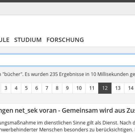
ULE
STUDIUM
FORSCHUNG
 "bücher".
Es wurden 235 Ergebnisse in 10 Millisekunden g
3
4
5
6
7
8
9
10
11
12
13
14
ingen net_sek voran - Gemeinsam wird aus 
ungsmaßnahme im dienstlichen Sinne gilt als Dienst. Nach 
hwerbehinderter Menschen besonders zu berücksichtigen. Fa