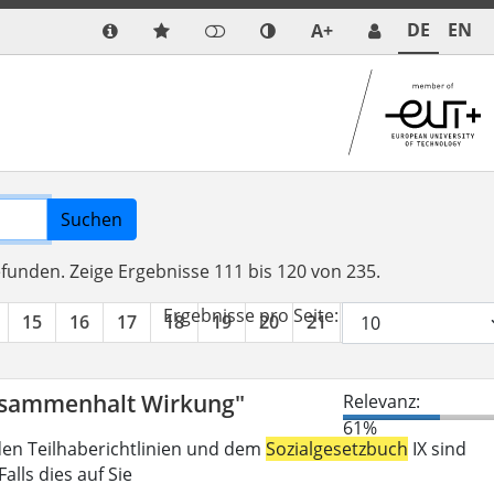
DE
EN
A+
Suchen
efunden.
Zeige Ergebnisse 111 bis 120 von 235.
Ergebnisse pro Seite:
15
16
17
18
19
20
21
22
23
24
Zusammenhalt Wirkung"
Relevanz:
61%
den Teilhaberichtlinien und dem
Sozialgesetzbuch
IX sind
lls dies auf Sie