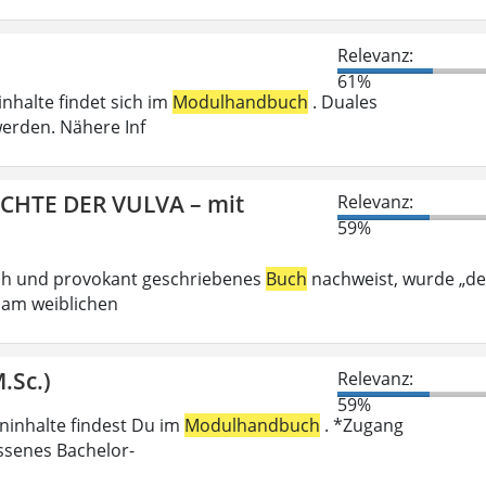
Relevanz:
61%
inhalte findet sich im
Modulhandbuch
. Duales
erden. Nähere Inf
ICHTE DER VULVA – mit
Relevanz:
59%
ech und provokant geschriebenes
Buch
nachweist, wurde „de
 am weiblichen
.Sc.)
Relevanz:
59%
eninhalte findest Du im
Modulhandbuch
. *Zugang
ossenes Bachelor-