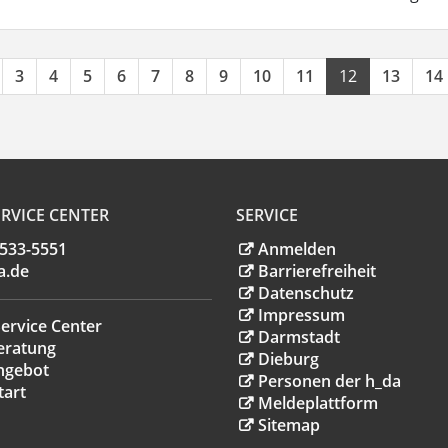
3
4
5
6
7
8
9
10
11
12
13
14
RVICE CENTER
SERVICE
.533-5551
Anmelden
a
.
de
Barrierefreiheit
Datenschutz
Impressum
ervice Center
Darmstadt
eratung
Dieburg
ngebot
Personen der h_da
tart
Meldeplattform
Sitemap