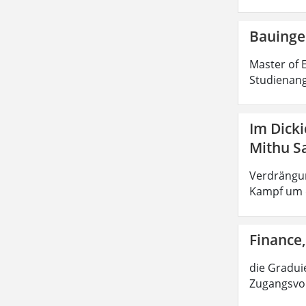
Bauinge
Master of E
Studienang
Im Dick
Mithu S
Verdrängun
Kampf um d
Finance,
die Graduie
Zugangsvor