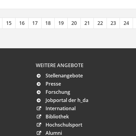
15
16
17
18
19
20
21
22
23
24
WEITERE ANGEBOTE
Stellenangebote
Presse
Forschung
Jobportal der h_da
International
Bibliothek
Hochschulsport
Alumni