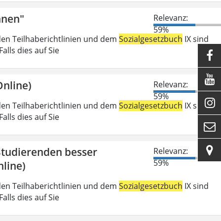
nnen"
Relevanz:
59%
den Teilhaberichtlinien und dem
Sozialgesetzbuch
IX sind
lls dies auf Sie


nline)
Relevanz:
59%

den Teilhaberichtlinien und dem
Sozialgesetzbuch
IX sind
lls dies auf Sie


 Studierenden besser
Relevanz:
59%
line)
den Teilhaberichtlinien und dem
Sozialgesetzbuch
IX sind
lls dies auf Sie