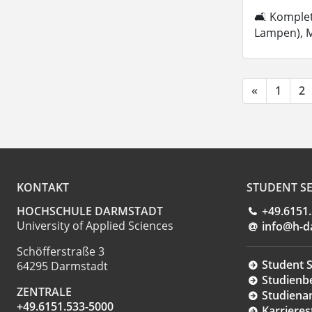
🛋 Komplett
Lampen), M
«
1
2
KONTAKT
STUDENT SE
HOCHSCHULE DARMSTADT
+49.6151
University of Applied Sciences
info@h-d
Schöfferstraße 3
Student S
64295 Darmstadt
Studienb
ZENTRALE
Studiena
+49.6151.533-5000
Karrieres