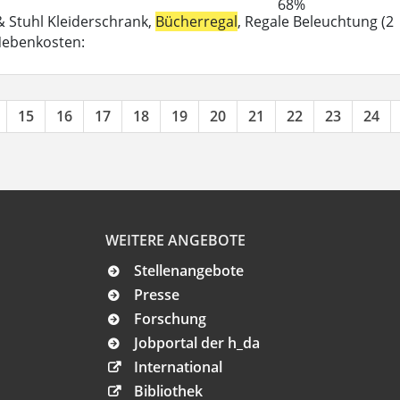
68%
 & Stuhl Kleiderschrank,
Bücherregal
, Regale Beleuchtung (2
-Nebenkosten:
15
16
17
18
19
20
21
22
23
24
WEITERE ANGEBOTE
Stellenangebote
Presse
Forschung
Jobportal der h_da
International
Bibliothek