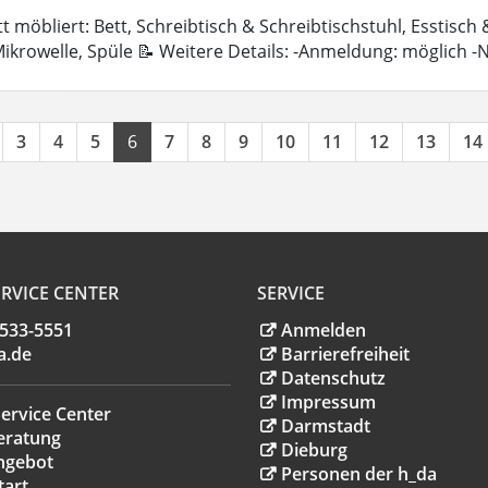
 möbliert: Bett, Schreibtisch & Schreibtischstuhl, Esstisch
ikrowelle, Spüle 📝 Weitere Details: -Anmeldung: möglich 
3
4
5
6
7
8
9
10
11
12
13
14
RVICE CENTER
SERVICE
.533-5551
Anmelden
a
.
de
Barrierefreiheit
Datenschutz
Impressum
ervice Center
Darmstadt
eratung
Dieburg
ngebot
Personen der h_da
tart