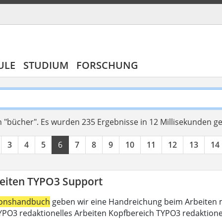
ULE
STUDIUM
FORSCHUNG
 "bücher".
Es wurden 235 Ergebnisse in 12 Millisekunden g
3
4
5
6
7
8
9
10
11
12
13
14
eiten TYPO3 Support
ionshandbuch
geben wir eine Handreichung beim Arbeiten m
PO3 redaktionelles Arbeiten Kopfbereich TYPO3 redaktione