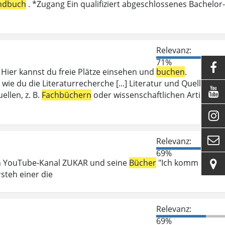
ndbuch
. *Zugang Ein qualifiziert abgeschlossenes Bachelor-
Relevanz:
71%

ier kannst du freie Plätze einsehen und
buchen
.
wie du die Literaturrecherche [...] Literatur und Quellen

llen, z. B.
Fachbüchern
oder wissenschaftlichen Artikeln.


Relevanz:
69%
en YouTube-Kanal ZUKAR und seine
Bücher
"Ich komm auf

steh einer die
Relevanz:
69%