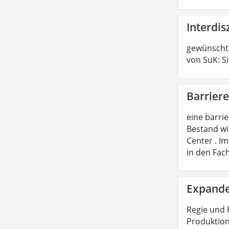
Interdis
gewünschte
von SuK: S
Barriere
eine barri
Bestand wi
Center . I
in den Fac
Expande
Regie und 
Produktion