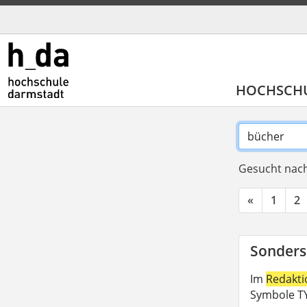
HOCHSCH
Gesucht nach
«
1
2
Sonders
Im
Redakt
Symbole TY