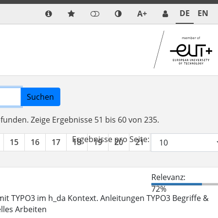
DE
EN
A+
Suchen
efunden.
Zeige Ergebnisse 51 bis 60 von 235.
Ergebnisse pro Seite:
15
16
17
18
19
20
21
22
23
24
Relevanz:
72%
it TYPO3 im h_da Kontext. Anleitungen TYPO3 Begriffe &
lles Arbeiten