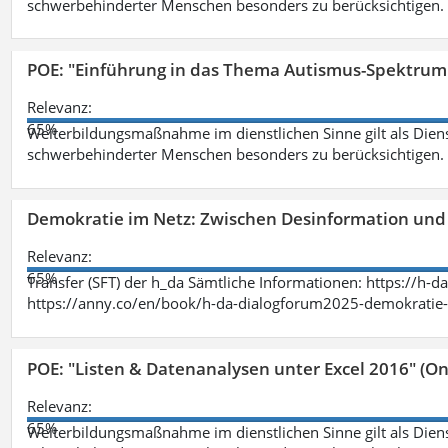
schwerbehinderter Menschen besonders zu berücksichtigen. Fa
POE: "Einführung in das Thema Autismus-Spektrum
Relevanz:
65%
Weiterbildungsmaßnahme im dienstlichen Sinne gilt als Dien
schwerbehinderter Menschen besonders zu berücksichtigen. Fa
Demokratie im Netz: Zwischen Desinformation un
Relevanz:
65%
Transfer (SFT) der h_da Sämtliche Informationen: https://h-
https://anny.co/en/book/h-da-dialogforum2025-demokratie-
POE: "Listen & Datenanalysen unter Excel 2016" (On
Relevanz:
65%
Weiterbildungsmaßnahme im dienstlichen Sinne gilt als Dien