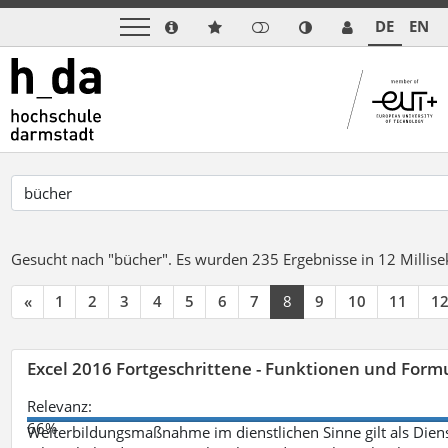
DE
EN
Gesucht nach "bücher".
Es wurden 235 Ergebnisse in 12 Milli
«
1
2
3
4
5
6
7
8
9
10
11
1
Excel 2016 Fortgeschrittene - Funktionen und Formu
Relevanz:
66%
Weiterbildungsmaßnahme im dienstlichen Sinne gilt als Dien