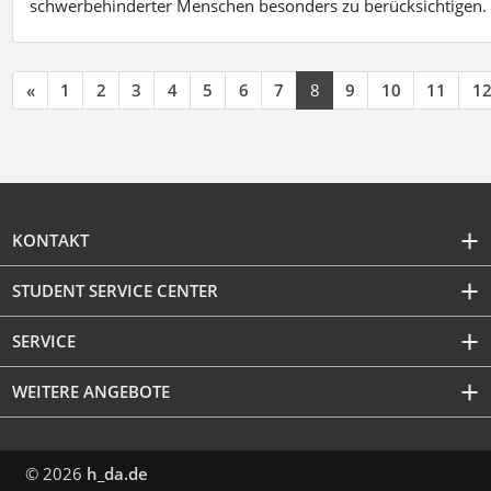
schwerbehinderter Menschen besonders zu berücksichtigen. Fa
«
1
2
3
4
5
6
7
8
9
10
11
1
KONTAKT
STUDENT SERVICE CENTER
SERVICE
WEITERE ANGEBOTE
© 2026
h_da.de