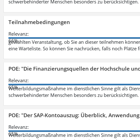
schwerbehinderter Menschen besonders zu berücksichtigen. Fa
Teilnahmebedingungen
Relevanz:
66%
gewählten Veranstaltung, ob Sie an dieser teilnehmen können.
eine Warteliste. So können Sie nachrücken, falls noch Plätze 
POE: "Die Finanzierungsquellen der Hochschule un
Relevanz:
65%
Weiterbildungsmaßnahme im dienstlichen Sinne gilt als Dien
schwerbehinderter Menschen besonders zu berücksichtigen. Fa
POE: "Der SAP-Kontoauszug: Überblick, Anwendung
Relevanz:
65%
Weiterbildungsmaßnahme im dienstlichen Sinne gilt als Dien