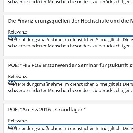
schwerbehinderter Menschen besonders zu berücksichtigen. Fa
Die Finanzierungsquellen der Hochschule und die M
Relevanz:
65%
Weiterbildungsmaßnahme im dienstlichen Sinne gilt als Dien
schwerbehinderter Menschen besonders zu berücksichtigen. Fa
POE: "HIS POS-Erstanwender-Seminar für (zukünfti
Relevanz:
65%
Weiterbildungsmaßnahme im dienstlichen Sinne gilt als Dien
schwerbehinderter Menschen besonders zu berücksichtigen. Fa
POE: "Access 2016 - Grundlagen"
Relevanz:
65%
Weiterbildungsmaßnahme im dienstlichen Sinne gilt als Dien