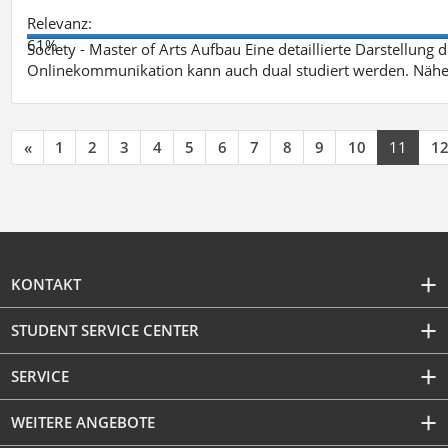
Relevanz:
61%
Society - Master of Arts Aufbau Eine detaillierte Darstellung 
Onlinekommunikation kann auch dual studiert werden. Nähe
«
1
2
3
4
5
6
7
8
9
10
11
1
KONTAKT
STUDENT SERVICE CENTER
SERVICE
WEITERE ANGEBOTE