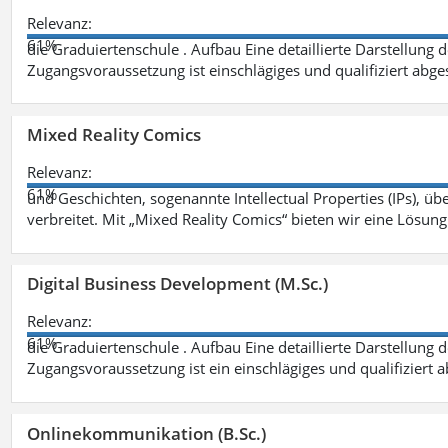
Relevanz:
61%
die Graduiertenschule . Aufbau Eine detaillierte Darstellung 
Zugangsvoraussetzung ist einschlägiges und qualifiziert ab
Mixed Reality Comics
Relevanz:
61%
und Geschichten, sogenannte Intellectual Properties (IPs), üb
verbreitet. Mit „Mixed Reality Comics“ bieten wir eine Lösung
Digital Business Development (M.Sc.)
Relevanz:
61%
die Graduiertenschule . Aufbau Eine detaillierte Darstellung 
Zugangsvoraussetzung ist ein einschlägiges und qualifiziert 
Onlinekommunikation (B.Sc.)