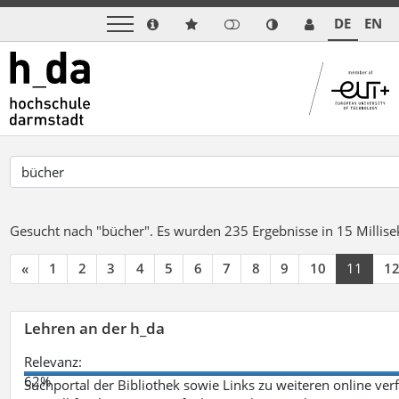
DE
EN
Gesucht nach "bücher".
Es wurden 235 Ergebnisse in 15 Milli
«
1
2
3
4
5
6
7
8
9
10
11
1
Lehren an der h_da
Relevanz:
62%
Suchportal der Bibliothek sowie Links zu weiteren online ve