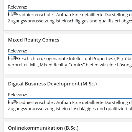
Relevanz:
61%
die Graduiertenschule . Aufbau Eine detaillierte Darstellung 
Zugangsvoraussetzung ist einschlägiges und qualifiziert ab
Mixed Reality Comics
Relevanz:
61%
und Geschichten, sogenannte Intellectual Properties (IPs), üb
verbreitet. Mit „Mixed Reality Comics“ bieten wir eine Lösung
Digital Business Development (M.Sc.)
Relevanz:
61%
die Graduiertenschule . Aufbau Eine detaillierte Darstellung 
Zugangsvoraussetzung ist ein einschlägiges und qualifiziert 
Onlinekommunikation (B.Sc.)