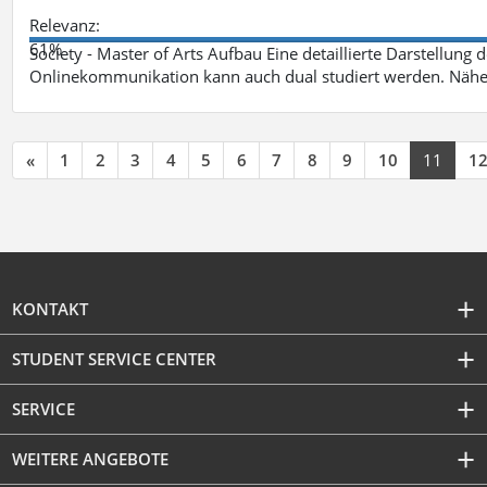
Relevanz:
61%
Society - Master of Arts Aufbau Eine detaillierte Darstellung 
Onlinekommunikation kann auch dual studiert werden. Nähe
«
1
2
3
4
5
6
7
8
9
10
11
1
KONTAKT
STUDENT SERVICE CENTER
SERVICE
WEITERE ANGEBOTE