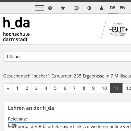
DE
EN
Gesucht nach "bücher".
Es wurden 235 Ergebnisse in 7 Millise
«
1
2
3
4
5
6
7
8
9
10
11
1
Lehren an der h_da
Relevanz:
62%
Suchportal der Bibliothek sowie Links zu weiteren online ve