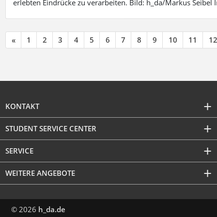
erlebten Eindrücke zu verarbeiten. Bild: h_da/Markus Seibe
«
1
2
3
4
5
6
7
8
9
10
11
1
KONTAKT
STUDENT SERVICE CENTER
SERVICE
WEITERE ANGEBOTE
© 2026
h_da.de