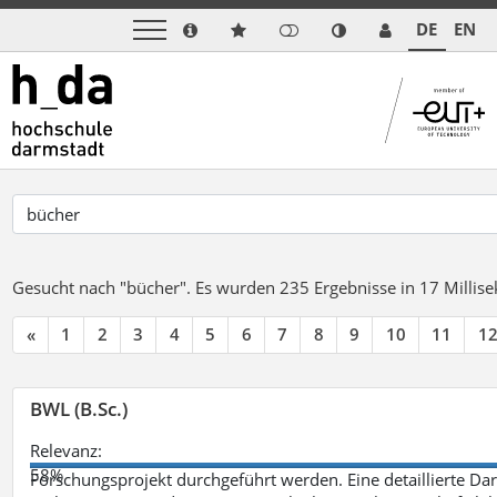
DE
EN
Gesucht nach "bücher".
Es wurden 235 Ergebnisse in 17 Milli
«
1
2
3
4
5
6
7
8
9
10
11
1
BWL (B.Sc.)
Relevanz:
58%
Forschungsprojekt durchgeführt werden. Eine detaillierte Dar