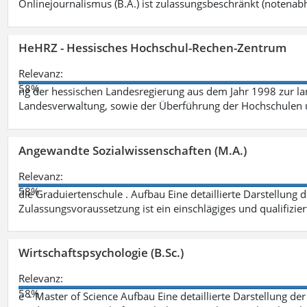
Onlinejournalismus (B.A.) ist zulassungsbeschränkt (notenab
HeHRZ - Hessisches Hochschul-Rechen-Zentrum
Relevanz:
58%
ng der hessischen Landesregierung aus dem Jahr 1998 zur l
Landesverwaltung, sowie der Überführung der Hochschulen 
Angewandte Sozialwissenschaften (M.A.)
Relevanz:
58%
die Graduiertenschule . Aufbau Eine detaillierte Darstellung 
Zulassungsvoraussetzung ist ein einschlägiges und qualifizie
Wirtschaftspsychologie (B.Sc.)
Relevanz:
58%
e – Master of Science Aufbau Eine detaillierte Darstellung der