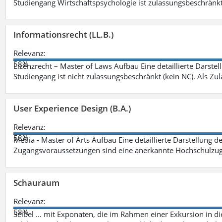
Studiengang Wirtschaftspsychologie ist zulassungsbeschränkt 
Informationsrecht (LL.B.)
Relevanz:
58%
Lizenzrecht – Master of Laws Aufbau Eine detaillierte Darstel
Studiengang ist nicht zulassungsbeschränkt (kein NC). Als Z
User Experience Design (B.A.)
Relevanz:
58%
Media - Master of Arts Aufbau Eine detaillierte Darstellung d
Zugangsvoraussetzungen sind eine anerkannte Hochschulzug
Schauraum
Relevanz:
58%
Seibel ... mit Exponaten, die im Rahmen einer Exkursion in 