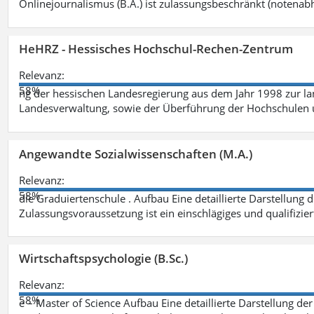
Onlinejournalismus (B.A.) ist zulassungsbeschränkt (notenab
HeHRZ - Hessisches Hochschul-Rechen-Zentrum
Relevanz:
58%
ng der hessischen Landesregierung aus dem Jahr 1998 zur l
Landesverwaltung, sowie der Überführung der Hochschulen 
Angewandte Sozialwissenschaften (M.A.)
Relevanz:
58%
die Graduiertenschule . Aufbau Eine detaillierte Darstellung 
Zulassungsvoraussetzung ist ein einschlägiges und qualifizie
Wirtschaftspsychologie (B.Sc.)
Relevanz:
58%
e – Master of Science Aufbau Eine detaillierte Darstellung der