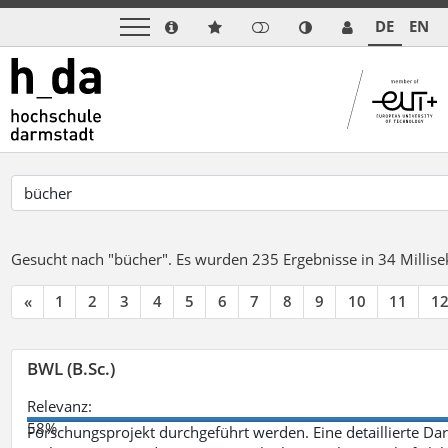
DE
EN
Gesucht nach "bücher".
Es wurden 235 Ergebnisse in 34 Milli
«
1
2
3
4
5
6
7
8
9
10
11
1
BWL (B.Sc.)
Relevanz:
58%
Forschungsprojekt durchgeführt werden. Eine detaillierte Dar