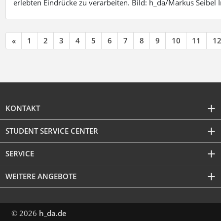
erlebten Eindrücke zu verarbeiten. Bild: h_da/Markus Seibe
«
1
2
3
4
5
6
7
8
9
10
11
1
KONTAKT
STUDENT SERVICE CENTER
SERVICE
WEITERE ANGEBOTE
© 2026
h_da.de