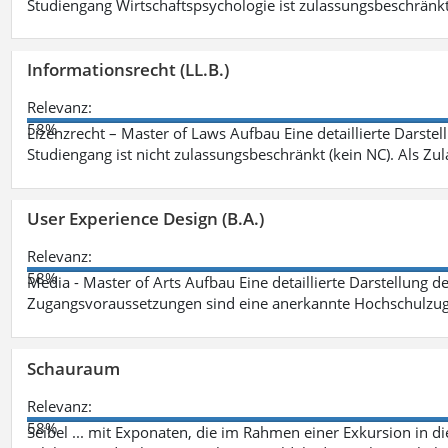
Studiengang Wirtschaftspsychologie ist zulassungsbeschränkt 
Informationsrecht (LL.B.)
Relevanz:
58%
Lizenzrecht – Master of Laws Aufbau Eine detaillierte Darstel
Studiengang ist nicht zulassungsbeschränkt (kein NC). Als Z
User Experience Design (B.A.)
Relevanz:
58%
Media - Master of Arts Aufbau Eine detaillierte Darstellung d
Zugangsvoraussetzungen sind eine anerkannte Hochschulzug
Schauraum
Relevanz:
58%
Seibel ... mit Exponaten, die im Rahmen einer Exkursion in 