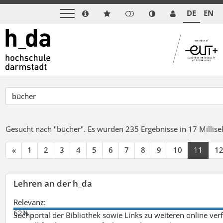
DE
EN
Gesucht nach "bücher".
Es wurden 235 Ergebnisse in 17 Milli
«
1
2
3
4
5
6
7
8
9
10
11
1
Lehren an der h_da
Relevanz:
62%
Suchportal der Bibliothek sowie Links zu weiteren online ve