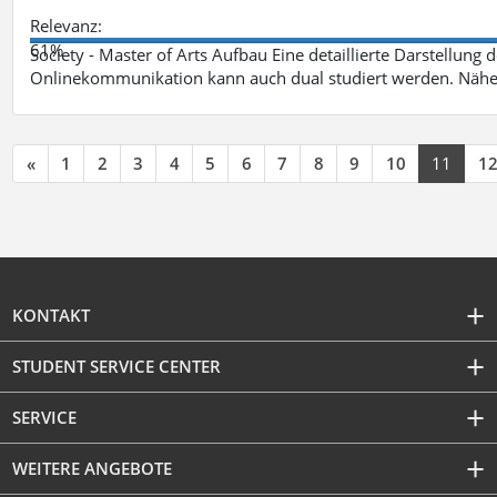
Relevanz:
61%
Society - Master of Arts Aufbau Eine detaillierte Darstellung 
Onlinekommunikation kann auch dual studiert werden. Nähe
«
1
2
3
4
5
6
7
8
9
10
11
1
KONTAKT
STUDENT SERVICE CENTER
SERVICE
WEITERE ANGEBOTE