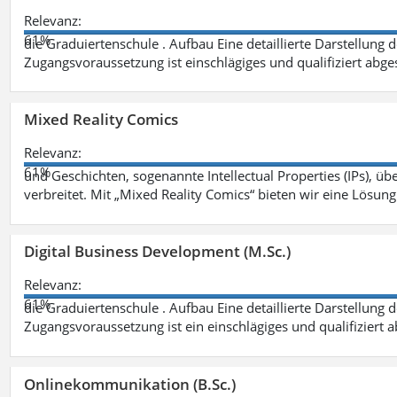
Relevanz:
61%
die Graduiertenschule . Aufbau Eine detaillierte Darstellung 
Zugangsvoraussetzung ist einschlägiges und qualifiziert ab
Mixed Reality Comics
Relevanz:
61%
und Geschichten, sogenannte Intellectual Properties (IPs), üb
verbreitet. Mit „Mixed Reality Comics“ bieten wir eine Lösung
Digital Business Development (M.Sc.)
Relevanz:
61%
die Graduiertenschule . Aufbau Eine detaillierte Darstellung 
Zugangsvoraussetzung ist ein einschlägiges und qualifiziert 
Onlinekommunikation (B.Sc.)