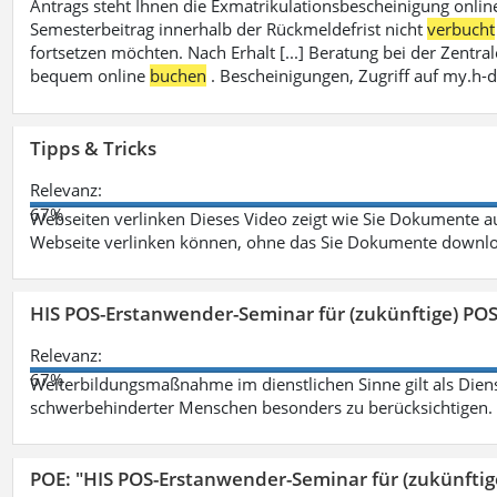
Antrags steht Ihnen die Exmatrikulationsbescheinigung onlin
Semesterbeitrag innerhalb der Rückmeldefrist nicht
verbucht
fortsetzen möchten. Nach Erhalt [...] Beratung bei der Zen
bequem online
buchen
. Bescheinigungen, Zugriff auf my.h-
Tipps & Tricks
Relevanz:
67%
Webseiten verlinken Dieses Video zeigt wie Sie Dokumente
Webseite verlinken können, ohne das Sie Dokumente downlo
HIS POS-Erstanwender-Seminar für (zukünftige) PO
Relevanz:
67%
Weiterbildungsmaßnahme im dienstlichen Sinne gilt als Dien
schwerbehinderter Menschen besonders zu berücksichtigen. Fa
POE: "HIS POS-Erstanwender-Seminar für (zukünfti