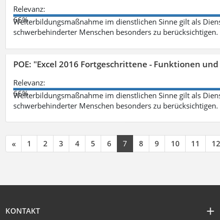
Relevanz:
66%
Weiterbildungsmaßnahme im dienstlichen Sinne gilt als Dien
schwerbehinderter Menschen besonders zu berücksichtigen. Fa
POE: "Excel 2016 Fortgeschrittene - Funktionen und
Relevanz:
66%
Weiterbildungsmaßnahme im dienstlichen Sinne gilt als Dien
schwerbehinderter Menschen besonders zu berücksichtigen. Fa
«
1
2
3
4
5
6
7
8
9
10
11
1
KONTAKT