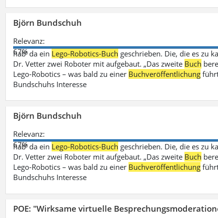
Björn Bundschuh
Relevanz:
67%
hab‘ da ein
Lego-Robotics-Buch
geschrieben. Die, die es zu k
Dr. Vetter zwei Roboter mit aufgebaut. „Das zweite
Buch
bere
Lego-Robotics – was bald zu einer
Buchveröffentlichung
führ
Bundschuhs Interesse
Björn Bundschuh
Relevanz:
67%
hab‘ da ein
Lego-Robotics-Buch
geschrieben. Die, die es zu k
Dr. Vetter zwei Roboter mit aufgebaut. „Das zweite
Buch
bere
Lego-Robotics – was bald zu einer
Buchveröffentlichung
führ
Bundschuhs Interesse
POE: "Wirksame virtuelle Besprechungsmoderation