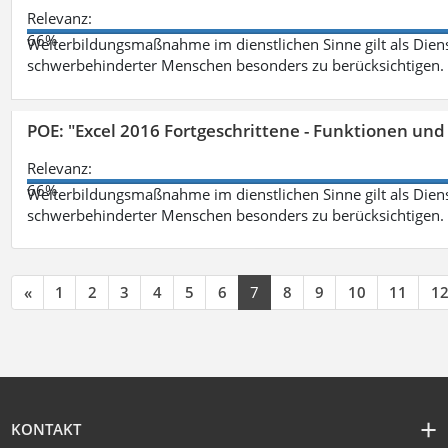
Relevanz:
66%
Weiterbildungsmaßnahme im dienstlichen Sinne gilt als Dien
schwerbehinderter Menschen besonders zu berücksichtigen. Fa
POE: "Excel 2016 Fortgeschrittene - Funktionen und
Relevanz:
66%
Weiterbildungsmaßnahme im dienstlichen Sinne gilt als Dien
schwerbehinderter Menschen besonders zu berücksichtigen. Fa
«
1
2
3
4
5
6
7
8
9
10
11
1
KONTAKT