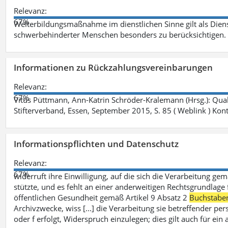
Relevanz:
67%
Weiterbildungsmaßnahme im dienstlichen Sinne gilt als Dien
schwerbehinderter Menschen besonders zu berücksichtigen. Fa
Informationen zu Rückzahlungsvereinbarungen
Relevanz:
67%
Vitus Püttmann, Ann-Katrin Schröder-Kralemann (Hrsg.): Qua
Stifterverband, Essen, September 2015, S. 85 ( Weblink ) Kon
Informationspflichten und Datenschutz
Relevanz:
67%
widerruft ihre Einwilligung, auf die sich die Verarbeitung ge
stützte, und es fehlt an einer anderweitigen Rechtsgrundlage 
öffentlichen Gesundheit gemäß Artikel 9 Absatz 2
Buchstabe
Archivzwecke, wiss [...] die Verarbeitung sie betreffender p
oder f erfolgt, Widerspruch einzulegen; dies gilt auch für ei