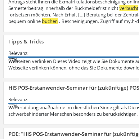
Antrags steht Ihnen die Exmatrikulationsbescheinigung onlin
Semesterbeitrag innerhalb der Rückmeldefrist nicht
verbucht
fortsetzen möchten. Nach Erhalt [...] Beratung bei der Zen
bequem online
buchen
. Bescheinigungen, Zugriff auf my.h-
Tipps & Tricks
Relevanz:
67%
Webseiten verlinken Dieses Video zeigt wie Sie Dokumente
Webseite verlinken können, ohne das Sie Dokumente downlo
HIS POS-Erstanwender-Seminar für (zukünftige) PO
Relevanz:
67%
Weiterbildungsmaßnahme im dienstlichen Sinne gilt als Dien
schwerbehinderter Menschen besonders zu berücksichtigen. Fa
POE: "HIS POS-Erstanwender-Seminar für (zukünfti