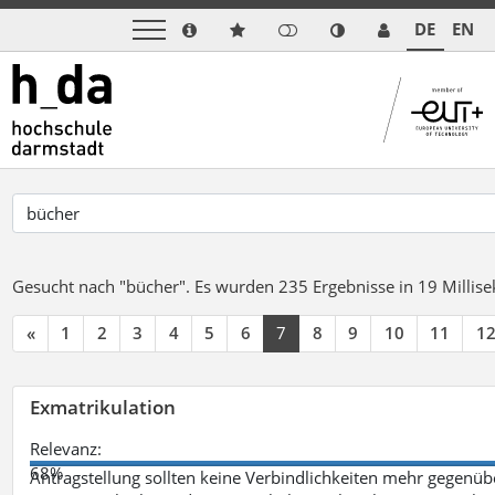
DE
EN
Gesucht nach "bücher".
Es wurden 235 Ergebnisse in 19 Milli
«
1
2
3
4
5
6
7
8
9
10
11
1
Exmatrikulation
Relevanz:
68%
Antragstellung sollten keine Verbindlichkeiten mehr gegenü