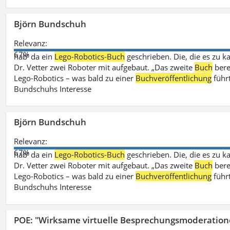
Björn Bundschuh
Relevanz:
67%
hab‘ da ein
Lego-Robotics-Buch
geschrieben. Die, die es zu k
Dr. Vetter zwei Roboter mit aufgebaut. „Das zweite
Buch
bere
Lego-Robotics – was bald zu einer
Buchveröffentlichung
führ
Bundschuhs Interesse
Björn Bundschuh
Relevanz:
67%
hab‘ da ein
Lego-Robotics-Buch
geschrieben. Die, die es zu k
Dr. Vetter zwei Roboter mit aufgebaut. „Das zweite
Buch
bere
Lego-Robotics – was bald zu einer
Buchveröffentlichung
führ
Bundschuhs Interesse
POE: "Wirksame virtuelle Besprechungsmoderation