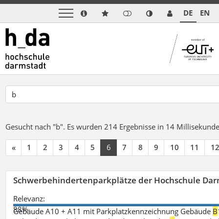
DE
EN
Gesucht nach "b".
Es wurden 214 Ergebnisse in 14 Millisekund
«
1
2
3
4
5
6
7
8
9
10
11
1
Schwerbehindertenparkplätze der Hochschule Dar
Relevanz:
88%
Gebäude A10 + A11 mit Parkplatzkennzeichnung Gebäude
B