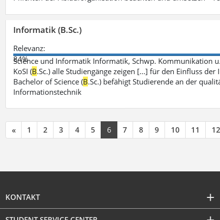
Informatik (B.Sc.)
Relevanz:
84%
Science und Informatik Informatik, Schwp. Kommunikation u
KoSI (
B
.Sc.) alle Studiengänge zeigen [...] für den Einfluss 
Bachelor of Science (
B
.Sc.) befähigt Studierende an der qual
Informationstechnik
«
1
2
3
4
5
6
7
8
9
10
11
1
KONTAKT
STUDENT SERVICE CENTER