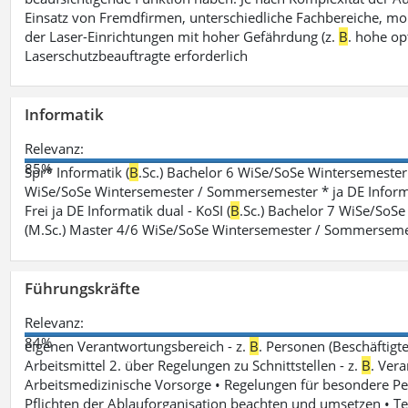
Einsatz von Fremdfirmen, unterschiedliche Fachbereiche, mobi
der Laser-Einrichtungen mit hoher Gefährdung (z.
B
. hohe op
Laserschutzbeauftragte erforderlich
Informatik
Relevanz:
85%
Spr* Informatik (
B
.Sc.) Bachelor 6 WiSe/SoSe Wintersemester
WiSe/SoSe Wintersemester / Sommersemester * ja DE Informat
Frei ja DE Informatik dual - KoSI (
B
.Sc.) Bachelor 7 WiSe/SoS
(M.Sc.) Master 4/6 WiSe/SoSe Wintersemester / Sommersem
Führungskräfte
Relevanz:
84%
eigenen Verantwortungsbereich - z.
B
. Personen (Beschäftig
Arbeitsmittel 2. über Regelungen zu Schnittstellen - z.
B
. Vera
Arbeitsmedizinische Vorsorge • Regelungen für besondere P
Pflichten der Ablauforganisation beachten und umsetzen • T