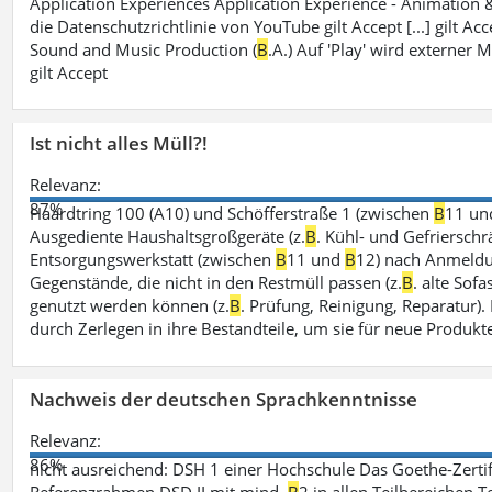
Application Experiences Application Experience - Animation
die Datenschutzrichtlinie von YouTube gilt Accept [...] gilt Ac
Sound and Music Production (
B
.A.) Auf 'Play' wird externer
gilt Accept
Ist nicht alles Müll?!
Relevanz:
87%
Haardtring 100 (A10) und Schöfferstraße 1 (zwischen
B
11 u
Ausgediente Haushaltsgroßgeräte (z.
B
. Kühl- und Gefrierschr
Entsorgungswerkstatt (zwischen
B
11 und
B
12) nach Anmeldu
Gegenstände, die nicht in den Restmüll passen (z.
B
. alte Sofa
genutzt werden können (z.
B
. Prüfung, Reinigung, Reparatur)
durch Zerlegen in ihre Bestandteile, um sie für neue Produkt
Nachweis der deutschen Sprachkenntnisse
Relevanz:
86%
nicht ausreichend: DSH 1 einer Hochschule Das Goethe-Zerti