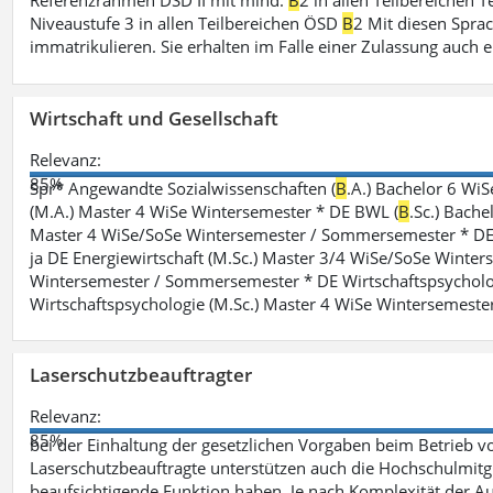
Referenzrahmen DSD II mit mind.
B
2 in allen Teilbereichen 
Niveaustufe 3 in allen Teilbereichen ÖSD
B
2 Mit diesen Spra
immatrikulieren. Sie erhalten im Falle einer Zulassung auch e
Wirtschaft und Gesellschaft
Relevanz:
85%
Spr* Angewandte Sozialwissenschaften (
B
.A.) Bachelor 6 Wi
(M.A.) Master 4 WiSe Wintersemester * DE BWL (
B
.Sc.) Bach
Master 4 WiSe/SoSe Wintersemester / Sommersemester * DE E
ja DE Energiewirtschaft (M.Sc.) Master 3/4 WiSe/SoSe Winte
Wintersemester / Sommersemester * DE Wirtschaftspsycholo
Wirtschaftspsychologie (M.Sc.) Master 4 WiSe Wintersemeste
Laserschutzbeauftragter
Relevanz:
85%
bei der Einhaltung der gesetzlichen Vorgaben beim Betrieb v
Laserschutzbeauftragte unterstützen auch die Hochschulmitgli
beaufsichtigende Funktion haben. Je nach Komplexität der Au