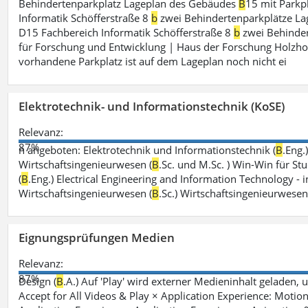
Behindertenparkplatz Lageplan des Gebäudes
B
15 mit Parkp
Informatik Schöfferstraße 8
b
zwei Behindertenparkplätze L
D15 Fachbereich Informatik Schöfferstraße 8
b
zwei Behinder
für Forschung und Entwicklung | Haus der Forschung Holzho
vorhandene Parkplatz ist auf dem Lageplan noch nicht ei
Elektrotechnik- und Informationstechnik (KoSE)
Relevanz:
87%
n angeboten: Elektrotechnik und Informationstechnik (
B
.Eng.
Wirtschaftsingenieurwesen (
B
.Sc. und M.Sc. ) Win-Win für St
(
B
.Eng.) Electrical Engineering and Information Technology - i
Wirtschaftsingenieurwesen (
B
.Sc.) Wirtschaftsingenieurwese
Eignungsprüfungen Medien
Relevanz:
87%
Design (
B
.A.) Auf 'Play' wird externer Medieninhalt geladen, 
Accept for All Videos & Play × Application Experience: Motion