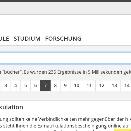
ULE
STUDIUM
FORSCHUNG
 "bücher".
Es wurden 235 Ergebnisse in 5 Millisekunden ge
3
4
5
6
7
8
9
10
11
12
13
14
kulation
lung sollten keine Verbindlichkeiten mehr gegenüber der h
s steht Ihnen die Exmatrikulationsbescheinigung online auf 