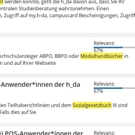
ht
werden konnte, geht die h_da davon aus, dass Sie Ihr
r Zentralen Studienberatung wahrzunehmen. Einen
, Zugriff auf my.h-da, campuscard Bescheinigungen, Zugrif
Relevanz:
67%
Hochschulanzeiger ABPO, BBPO oder
Modulhandbücher
in
n und auf Ihrer Webseite
S-Anwender*innen der h_da
Relevanz:
67%
den Teilhaberichtlinien und dem
Sozialgesetzbuch
IX sind
lls dies auf Sie
ge) POS-Anwender*innen der
Relevanz: