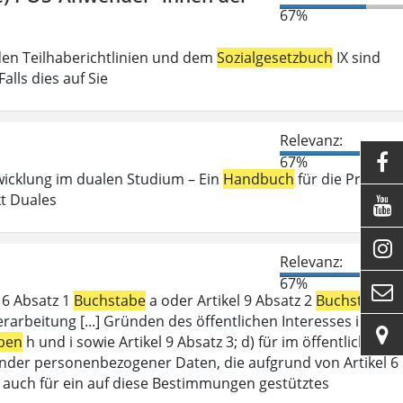
67%
den Teilhaberichtlinien und dem
Sozialgesetzbuch
IX sind
lls dies auf Sie
Relevanz:

67%
wicklung im dualen Studium – Ein
Handbuch
für die Praxis .
kt Duales


Relevanz:
67%

l 6 Absatz 1
Buchstabe
a oder Artikel 9 Absatz 2
Buchstabe
a
erarbeitung [...] Gründen des öffentlichen Interesses im

ben
h und i sowie Artikel 9 Absatz 3; d) für im öffentlichen
ffender personenbezogener Daten, die aufgrund von Artikel 6
lt auch für ein auf diese Bestimmungen gestütztes