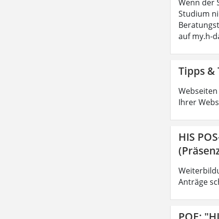
Wenn der S
Studium ni
Beratungs
auf my.h-
Tipps & 
Webseiten 
Ihrer Webs
HIS POS
(Präsenz
Weiterbild
Anträge sc
POE: "H