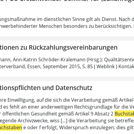
ungsmaßnahme im dienstlichen Sinne gilt als Dienst. Nach 
hwerbehinderter Menschen besonders zu berücksichtigen. Fa
tionen zu Rückzahlungsvereinbarungen
mann, Ann-Katrin Schröder-Kralemann (Hrsg.): Qualitätsent
fterverband, Essen, September 2015, S. 85 ( Weblink ) Konta
tionspflichten und Datenschutz
hre Einwilligung, auf die sich die Verarbeitung gemäß Artike
d es fehlt an einer anderweitigen Rechtsgrundlage für die V
r öffentlichen Gesundheit gemäß Artikel 9 Absatz 2
Buchsta
liegende Archivzwecke, wiss [...] die Verarbeitung sie betre
uchstaben
e oder f erfolgt, Widerspruch einzulegen; dies gi