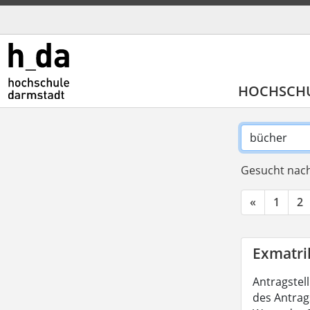
HOCHSCH
Gesucht nach
«
1
2
Exmatri
Antragstel
des Antrag