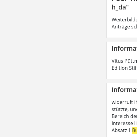
h_da"
Weiterbild
Anträge sc
Informa
Vitus Pütt
Edition Sti
Informa
widerruft i
stützte, un
Bereich de
Interesse 
Absatz 1
B