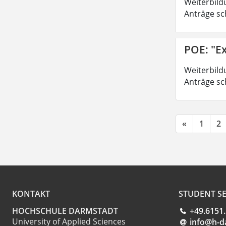
Weiterbild
Anträge sc
POE: "Ex
Weiterbild
Anträge sc
«
1
2
KONTAKT
STUDENT SE
HOCHSCHULE DARMSTADT
+49.6151
University of Applied Sciences
info@h-d