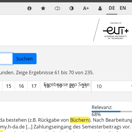
DE
EN
A+
Suchen
funden.
Zeige Ergebnisse 61 bis 70 von 235.
Ergebnisse pro Seite:
15
16
17
18
19
20
21
22
23
24
Relevanz:
68%
_da bestehen (z.B. Rückgabe von
Büchern
). Nach Bearbeitun
my.h-da.de [...] Zahlungseingang des Semesterbeitrags vor.