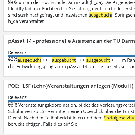
82%
Studium an der Hochschule Darmstadt (h_da). Die Angebote 
Identify lädt der Fachbereich Gestaltung der h_da in der ers
sind stark nachgefragt und inzwischen
ausgebucht
. Springsc
h_da veranstaltet
pAssat 14 - professionelle Assistenz an der TU Dar
Relevanz:
82%
+++
ausgebucht
+++
ausgebucht
+++
ausgebucht
+++ Im Rahm
das Entwicklungsprogramm pAssat 14 an. Das bereits seit l
POE: "LSF (Lehr-)Veranstaltungen anlegen (Modul I)
Relevanz:
81%
t die Veranstaltungskoordination, bildet das Vorlesungsverze
Schulungen zu LSF vermitteln einen Überblick über die Funkt
Dienst. Nach den Teilhaberichtlinien und dem
Sozialgesetzbu
berücksichtigen. Falls dies auf Sie