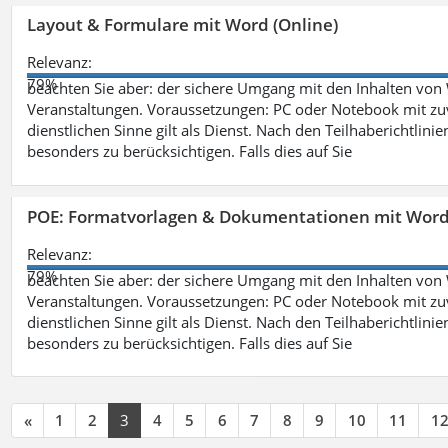
Layout & Formulare mit Word (Online)
Relevanz:
79%
beachten Sie aber: der sichere Umgang mit den Inhalten von
Veranstaltungen. Voraussetzungen: PC oder Notebook mit zu
dienstlichen Sinne gilt als Dienst. Nach den Teilhaberichtlin
besonders zu berücksichtigen. Falls dies auf Sie
POE: Formatvorlagen & Dokumentationen mit Wor
Relevanz:
79%
beachten Sie aber: der sichere Umgang mit den Inhalten von
Veranstaltungen. Voraussetzungen: PC oder Notebook mit zu
dienstlichen Sinne gilt als Dienst. Nach den Teilhaberichtlin
besonders zu berücksichtigen. Falls dies auf Sie
«
1
2
3
4
5
6
7
8
9
10
11
1