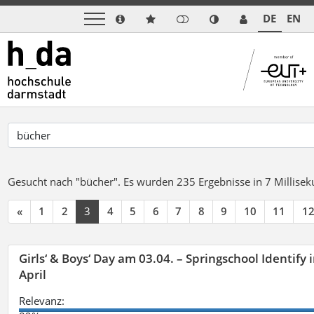
DE
EN
Gesucht nach "bücher".
Es wurden 235 Ergebnisse in 7 Millise
«
1
2
3
4
5
6
7
8
9
10
11
1
Girls‘ & Boys‘ Day am 03.04. – Springschool Identify
April
Relevanz: