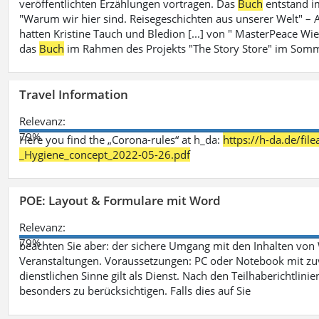
veröffentlichten Erzählungen vortragen. Das
Buch
entstand i
"Warum wir hier sind. Reisegeschichten aus unserer Welt" – A
hatten Kristine Tauch und Bledion [...] von " MasterPeace Wi
das
Buch
im Rahmen des Projekts "The Story Store" im Somm
Travel Information
Relevanz:
79%
Here you find the „Corona-rules“ at h_da:
https://h-da.de/fi
_Hygiene_concept_2022-05-26.pdf
POE: Layout & Formulare mit Word
Relevanz:
79%
beachten Sie aber: der sichere Umgang mit den Inhalten von
Veranstaltungen. Voraussetzungen: PC oder Notebook mit zu
dienstlichen Sinne gilt als Dienst. Nach den Teilhaberichtlin
besonders zu berücksichtigen. Falls dies auf Sie