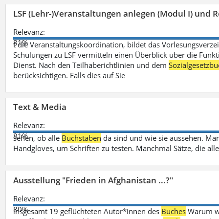
LSF (Lehr-)Veranstaltungen anlegen (Modul I) und R
Relevanz:
81%
t die Veranstaltungskoordination, bildet das Vorlesungsverze
Schulungen zu LSF vermitteln einen Überblick über die Funkt
Dienst. Nach den Teilhaberichtlinien und dem
Sozialgesetzbu
berücksichtigen. Falls dies auf Sie
Text & Media
Relevanz:
81%
sehen, ob alle
Buchstaben
da sind und wie sie aussehen. M
Handgloves, um Schriften zu testen. Manchmal Sätze, die all
Ausstellung "Frieden in Afghanistan ...?"
Relevanz:
80%
insgesamt 19 geflüchteten Autor*innen des
Buches
Warum wir