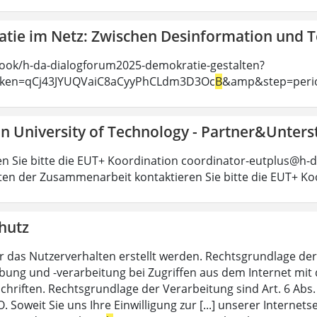
tie im Netz: Zwischen Desinformation und 
ook/h-da-dialogforum2025-demokratie-gestalten?
oken=qCj43JYUQVaiC8aCyyPhCLdm3D3Oc
B
&amp&step=peri
n University of Technology - Partner&Unters
en Sie bitte die EUT+ Koordination coordinator-eutplus@h-d
ten der Zusammenarbeit kontaktieren Sie bitte die EUT+ Ko
hutz
r das Nutzerverhalten erstellt werden. Rechtsgrundlage der 
ung und -verarbeitung bei Zugriffen aus dem Internet mit 
chriften. Rechtsgrundlage der Verarbeitung sind Art. 6 Abs.
 Soweit Sie uns Ihre Einwilligung zur [...] unserer Internet