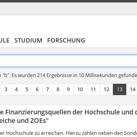
ULE
STUDIUM
FORSCHUNG
 "b".
Es wurden 214 Ergebnisse in 10 Millisekunden gefund
3
4
5
6
7
8
9
10
11
12
13
14
ie Finanzierungsquellen der Hochschule und 
eiche und ZOEs"
der Hochschule zu erreichen. Hierzu zählen neben den Sond