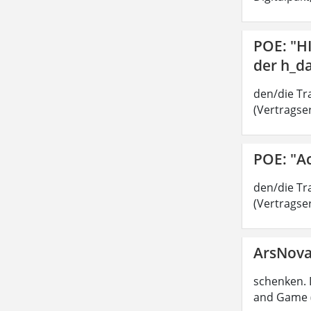
POE: "H
der h_d
den/die Tra
(Vertragser
POE: "A
den/die Tra
(Vertragser
ArsNov
schenken. 
and Game (