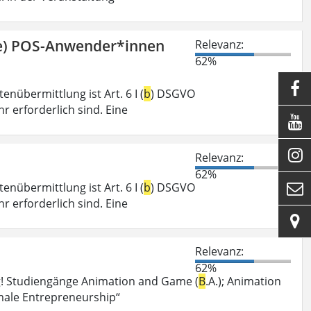
ge) POS-Anwender*innen
Relevanz:
62%

nübermittlung ist Art. 6 I (
b
) DSGVO
r erforderlich sind. Eine


Relevanz:
62%
nübermittlung ist Art. 6 I (
b
) DSGVO

r erforderlich sind. Eine

Relevanz:
62%
g! Studiengänge Animation and Game (
B
.A.); Animation
male Entrepreneurship“