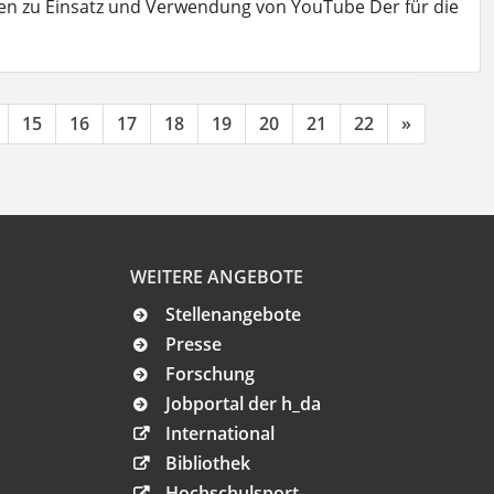
n zu Einsatz und Verwendung von YouTube Der für die
15
16
17
18
19
20
21
22
»
WEITERE ANGEBOTE
Stellenangebote
Presse
Forschung
Jobportal der h_da
International
Bibliothek
Hochschulsport