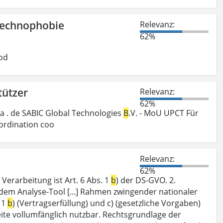
Technophobie
Relevanz:
62%
od
tützer
Relevanz:
62%
a . de SABIC Global Technologies
B
.V. - MoU UPCT Für
ordination coo
Relevanz:
62%
Verarbeitung ist Art. 6 Abs. 1
b
) der DS-GVO. 2.
dem Analyse-Tool [...] Rahmen zwingender nationaler
 1
b
) (Vertragserfüllung) und c) (gesetzliche Vorgaben)
seite vollumfänglich nutzbar. Rechtsgrundlage der