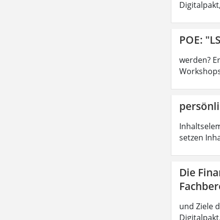
Digitalpak
POE: "LS
werden? Ers
Workshops,
persönli
Inhaltsele
setzen Inh
Die Fin
Fachber
und Ziele 
Digitalpak