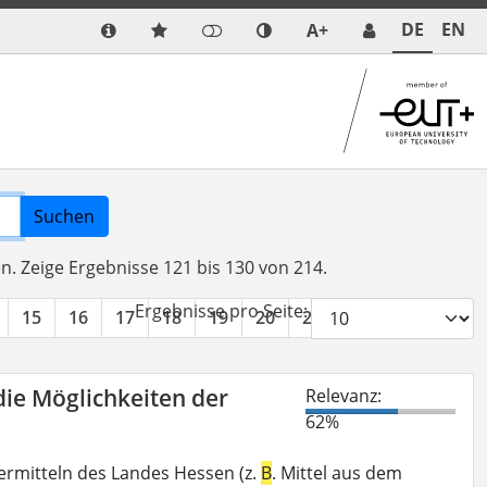
DE
EN
A+
Suchen
en.
Zeige Ergebnisse 121 bis 130 von 214.
Ergebnisse pro Seite:
15
16
17
18
19
20
21
22
»
die Möglichkeiten der
Relevanz:
62%
ermitteln des Landes Hessen (z.
B
. Mittel aus dem