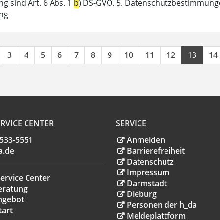
g sind Art. 6 Abs. 1
b
) DS-GVO. 5. Datenschutzbestimmunge
ung
3
4
5
6
7
8
9
10
11
12
13
14
RVICE CENTER
SERVICE
.533-5551
Anmelden
a
.
de
Barrierefreiheit
Datenschutz
Impressum
ervice Center
Darmstadt
eratung
Dieburg
ngebot
Personen der h_da
tart
Meldeplattform