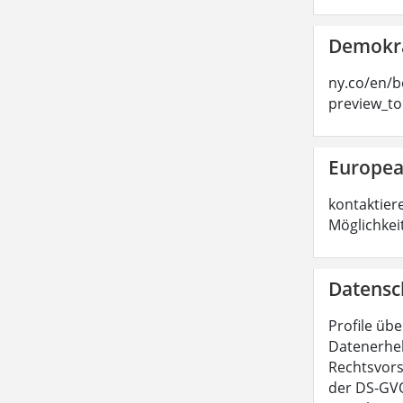
Demokra
ny.co/en/b
preview_t
Europea
kontaktier
Möglichkei
Datensc
Profile übe
Datenerheb
Rechtsvors
der DS-GVO.