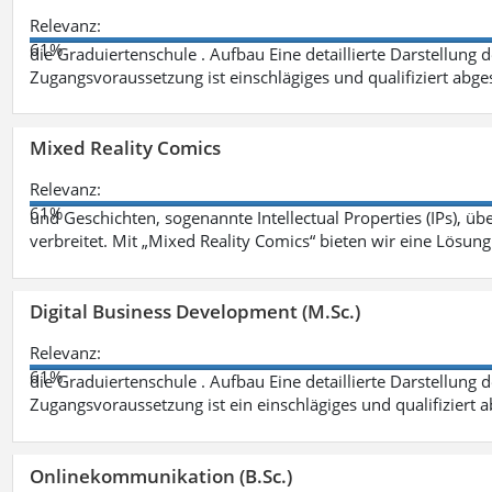
Relevanz:
61%
die Graduiertenschule . Aufbau Eine detaillierte Darstellung 
Zugangsvoraussetzung ist einschlägiges und qualifiziert ab
Mixed Reality Comics
Relevanz:
61%
und Geschichten, sogenannte Intellectual Properties (IPs), üb
verbreitet. Mit „Mixed Reality Comics“ bieten wir eine Lösung
Digital Business Development (M.Sc.)
Relevanz:
61%
die Graduiertenschule . Aufbau Eine detaillierte Darstellung 
Zugangsvoraussetzung ist ein einschlägiges und qualifiziert 
Onlinekommunikation (B.Sc.)