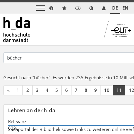
DE
EN
Gesucht nach "bücher".
Es wurden 235 Ergebnisse in 10 Milli
«
1
2
3
4
5
6
7
8
9
10
11
1
Lehren an der h_da
Relevanz:
62%
Suchportal der Bibliothek sowie Links zu weiteren online ve