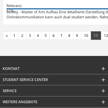
Relevanz:
61%
Society - Master of Arts Aufbau Eine detaillierte Darstellung 
Onlinekommunikation kann auch dual studiert werden. Nähe
«
1
2
3
4
5
6
7
8
9
10
11
1
KONTAKT
STUDENT SERVICE CENTER
SERVICE
WEITERE ANGEBOTE