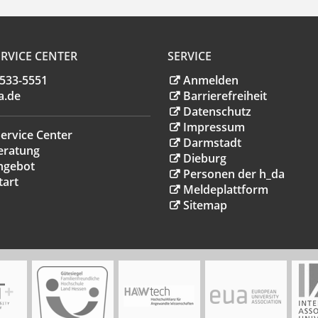
RVICE CENTER
SERVICE
.533-5551
Anmelden
a
.
de
Barrierefreiheit
Datenschutz
Impressum
ervice Center
Darmstadt
eratung
Dieburg
ngebot
Personen der h_da
tart
Meldeplattform
Sitemap