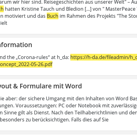
rum wir hier sind. Reisegeschichten aus unserer Welt" – Au
ch
hatten Kristine Tauch und Bledion [...] von " MasterPeace
n motiviert und das
Buch
im Rahmen des Projekts "The Sto
ielt
Information
ind the „Corona-rules“ at h_da:
https://h-da.de/fileadmin/
oncept_2022-05-26.pdf
yout & Formulare mit Word
ie aber: der sichere Umgang mit den Inhalten von Word Bas
ungen. Voraussetzungen: PC oder Notebook mit zuverlässig
n Sinne gilt als Dienst. Nach den Teilhaberichtlinien und d
esonders zu berücksichtigen. Falls dies auf Sie