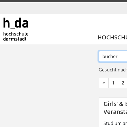
HOCHSCH
Gesucht nach
«
1
2
Girls‘ &
Veransta
Studium an