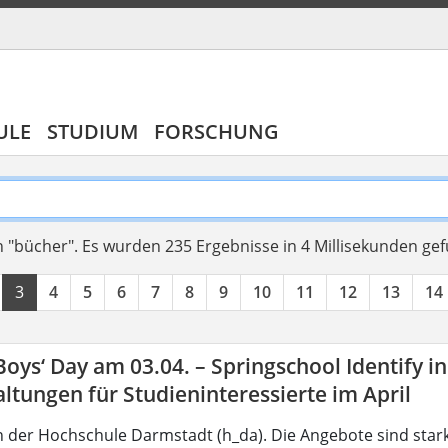
ULE
STUDIUM
FORSCHUNG
 "bücher".
Es wurden 235 Ergebnisse in 4 Millisekunden ge
3
4
5
6
7
8
9
10
11
12
13
14
 Boys‘ Day am 03.04. – Springschool Identify i
ltungen für Studieninteressierte im April
 der Hochschule Darmstadt (h_da). Die Angebote sind star