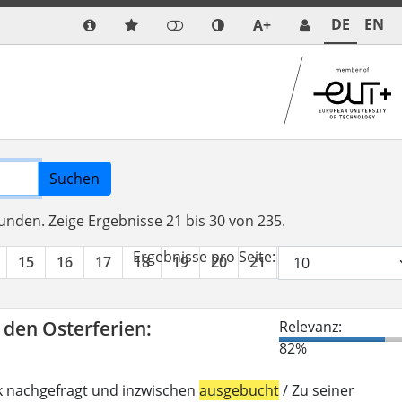
DE
EN
A+
Suchen
funden.
Zeige Ergebnisse 21 bis 30 von 235.
Ergebnisse pro Seite:
15
16
17
18
19
20
21
22
23
24
n den Osterferien:
Relevanz:
82%
k nachgefragt und inzwischen
ausgebucht
/ Zu seiner