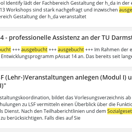
l Identify lädt der Fachbereich Gestaltung der h_da in der e
13 Workshops sind stark nachgefragt und inzwischen
ausg
reich Gestaltung der h_da veranstaltet
4 - professionelle Assistenz an der TU Darms
bucht
+++
ausgebucht
+++
ausgebucht
+++ Im Rahmen der er
 Entwicklungsprogramm pAssat 14 an. Das bereits seit lan
SF (Lehr-)Veranstaltungen anlegen (Modul I) 
I)"
nstaltungskoordination, bildet das Vorlesungsverzeichnis ab
hulungen zu LSF vermitteln einen Überblick über die Funkt
 als Dienst. Nach den Teilhaberichtlinien und dem
Sozialgese
u berücksichtigen. Falls dies auf Sie