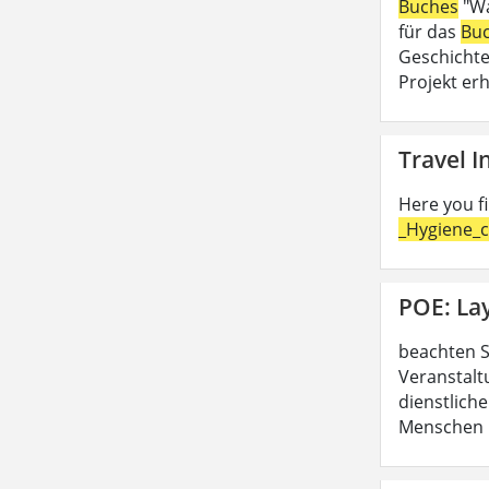
Buches
"Wa
für das
Bu
Geschichte
Projekt erh
Travel 
Here you f
_Hygiene_c
POE: La
beachten S
Veranstalt
dienstliche
Menschen b