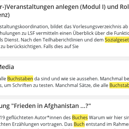
hr-)Veranstaltungen anlegen (Modul I) und R
enz)
nstaltungskoordination, bildet das Vorlesungsverzeichnis ab
hulungen zu LSF vermitteln einen Überblick über die Funkt
 als Dienst. Nach den Teilhaberichtlinien und dem
Sozialgese
u berücksichtigen. Falls dies auf Sie
Media
alle
Buchstaben
da sind und wie sie aussehen. Manchmal b
, um Schriften zu testen. Manchmal Sätze, die alle
Buchsta
ung "Frieden in Afghanistan ...?"
19 geflüchteten Autor*innen des
Buches
Warum wir hier sin
ichten Erzählungen vortragen. Das
Buch
entstand im Rahmen 