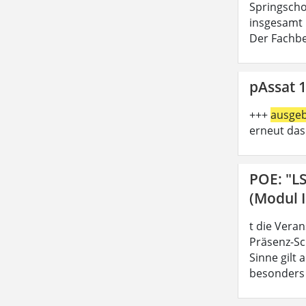
Springschoo
insgesamt 
Der Fachbe
pAssat 1
+++
ausge
erneut das
POE: "L
(Modul I
t die Vera
Präsenz-Sc
Sinne gilt
besonders z