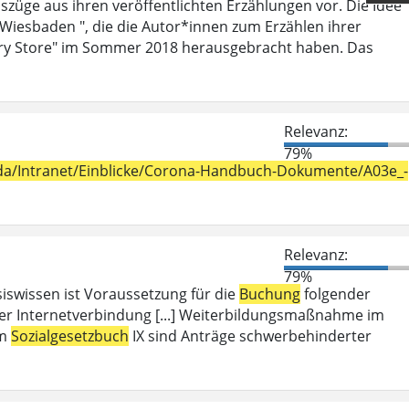
szüge aus ihren veröffentlichten Erzählungen vor. Die Idee
 Wiesbaden ", die die Autor*innen zum Erzählen ihrer
ry Store" im Sommer 2018 herausgebracht haben. Das
Relevanz:
79%
h_da/Intranet/Einblicke/Corona-Handbuch-Dokumente/A03e_-
Relevanz:
79%
iswissen ist Voraussetzung für die
Buchung
folgender
er Internetverbindung [...] Weiterbildungsmaßnahme im
em
Sozialgesetzbuch
IX sind Anträge schwerbehinderter