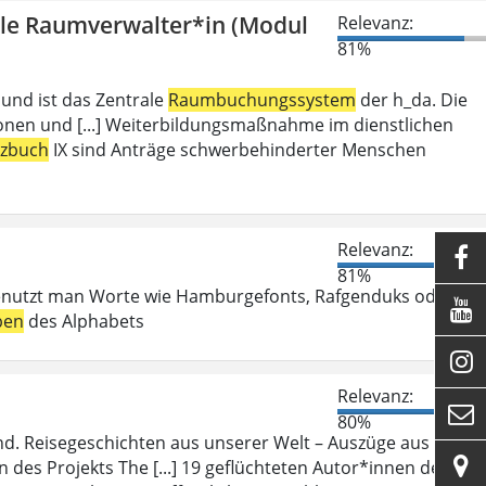
olle Raumverwalter*in (Modul
Relevanz:
81%
 und ist das Zentrale
Raumbuchungssystem
der h_da. Die
ionen und [...] Weiterbildungsmaßnahme im dienstlichen
tzbuch
IX sind Anträge schwerbehinderter Menschen
Relevanz:

81%
enutzt man Worte wie Hamburgefonts, Rafgenduks oder

ben
des Alphabets

Relevanz:

80%
d. Reisegeschichten aus unserer Welt – Auszüge aus ihren

des Projekts The [...] 19 geflüchteten Autor*innen des