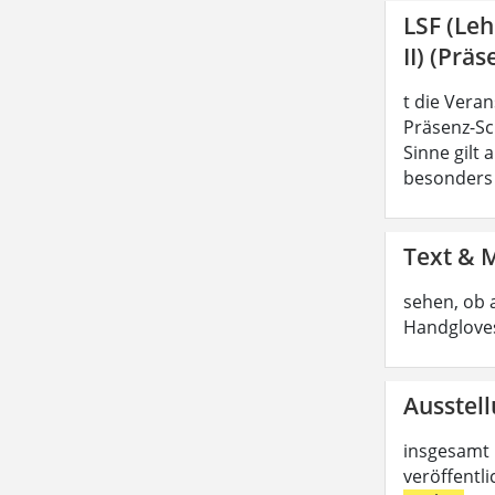
LSF (Le
II) (Präs
t die Vera
Präsenz-Sc
Sinne gilt
besonders z
Text & 
sehen, ob 
Handgloves
Ausstell
insgesamt 
veröffentl