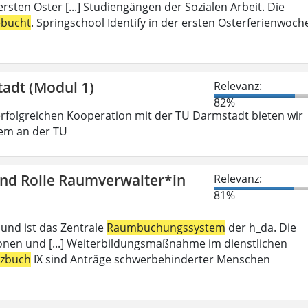
rsten Oster [...] Studiengängen der Sozialen Arbeit. Die
ebucht
. Springschool Identify in der ersten Osterferienwoch
tadt (Modul 1)
Relevanz:
82%
folgreichen Kooperation mit der TU Darmstadt bieten wir
gem an der TU
und Rolle Raumverwalter*in
Relevanz:
81%
 und ist das Zentrale
Raumbuchungssystem
der h_da. Die
ionen und [...] Weiterbildungsmaßnahme im dienstlichen
tzbuch
IX sind Anträge schwerbehinderter Menschen