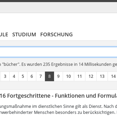
ULE
STUDIUM
FORSCHUNG
 "bücher".
Es wurden 235 Ergebnisse in 14 Millisekunden g
3
4
5
6
7
8
9
10
11
12
13
14
16 Fortgeschrittene - Funktionen und Formul
ungsmaßnahme im dienstlichen Sinne gilt als Dienst. Nach 
hwerbehinderter Menschen besonders zu berücksichtigen. Fa