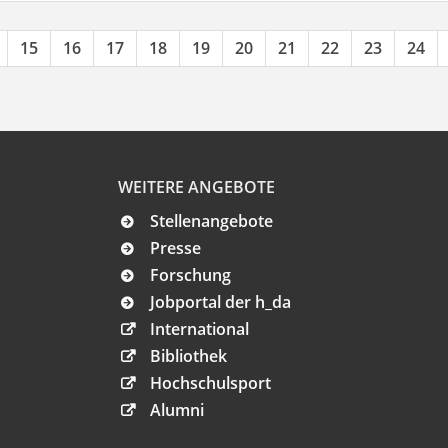
15
16
17
18
19
20
21
22
23
24
WEITERE ANGEBOTE
Stellenangebote
Presse
Forschung
Jobportal der h_da
International
Bibliothek
Hochschulsport
Alumni