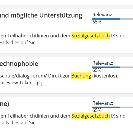
und mögliche Unterstützung
Relevanz:
65%
den Teilhaberichtlinien und dem
Sozialgesetzbuch
IX sind
lls dies auf Sie
Technophobie
Relevanz:
65%
hschule/dialog-forum/ Direkt zur
Buchung
(kostenlos):
?preview_token=qCj
ine)
Relevanz:
65%
den Teilhaberichtlinien und dem
Sozialgesetzbuch
IX sind
lls dies auf Sie