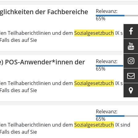
glichkeiten der Fachbereiche
Relevanz:
65%

den Teilhaberichtlinien und dem
Sozialgesetzbuch
IX sind
lls dies auf Sie


ge) POS-Anwender*innen der
Relevanz:
65%

den Teilhaberichtlinien und dem
Sozialgesetzbuch
IX sind

lls dies auf Sie
Relevanz:
65%
den Teilhaberichtlinien und dem
Sozialgesetzbuch
IX sind
lls dies auf Sie