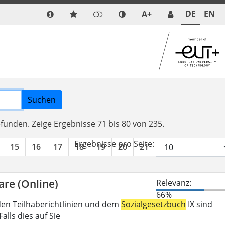
DE
EN
A+
Suchen
efunden.
Zeige Ergebnisse 71 bis 80 von 235.
Ergebnisse pro Seite:
15
16
17
18
19
20
21
22
23
24
are (Online)
Relevanz:
66%
den Teilhaberichtlinien und dem
Sozialgesetzbuch
IX sind
lls dies auf Sie