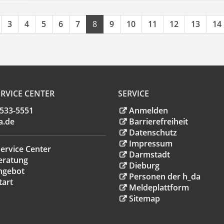
3
4
5
6
7
8
9
10
11
12
13
14
RVICE CENTER
SERVICE
.533-5551
Anmelden
a
.
de
Barrierefreiheit
Datenschutz
Impressum
ervice Center
Darmstadt
eratung
Dieburg
ngebot
Personen der h_da
tart
Meldeplattform
Sitemap