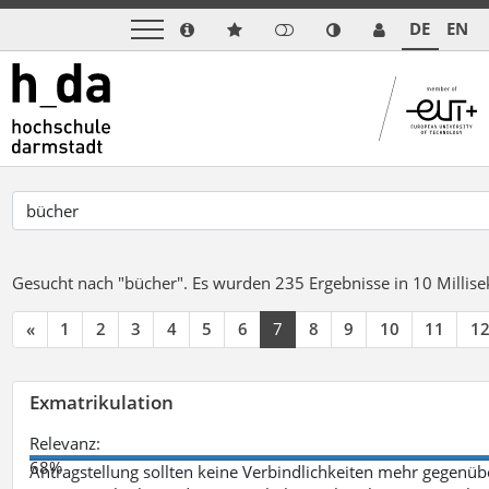
DE
EN
Gesucht nach "bücher".
Es wurden 235 Ergebnisse in 10 Milli
«
1
2
3
4
5
6
7
8
9
10
11
1
Exmatrikulation
Relevanz:
68%
Antragstellung sollten keine Verbindlichkeiten mehr gegenü