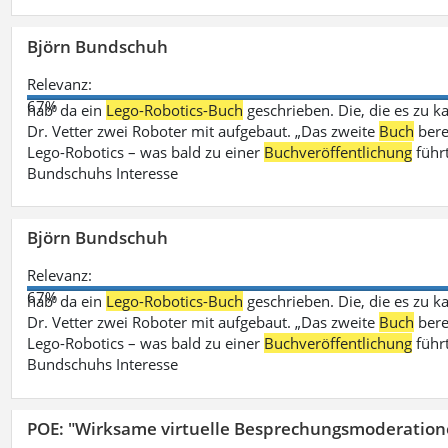
Björn Bundschuh
Relevanz:
67%
hab‘ da ein
Lego-Robotics-Buch
geschrieben. Die, die es zu k
Dr. Vetter zwei Roboter mit aufgebaut. „Das zweite
Buch
bere
Lego-Robotics – was bald zu einer
Buchveröffentlichung
führ
Bundschuhs Interesse
Björn Bundschuh
Relevanz:
67%
hab‘ da ein
Lego-Robotics-Buch
geschrieben. Die, die es zu k
Dr. Vetter zwei Roboter mit aufgebaut. „Das zweite
Buch
bere
Lego-Robotics – was bald zu einer
Buchveröffentlichung
führ
Bundschuhs Interesse
POE: "Wirksame virtuelle Besprechungsmoderation