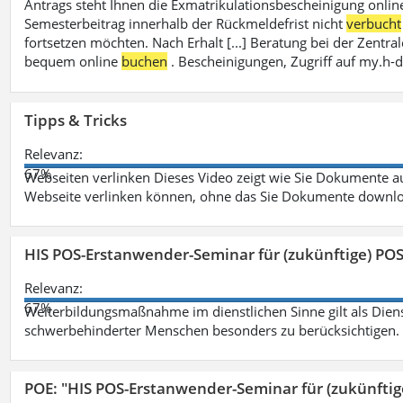
Antrags steht Ihnen die Exmatrikulationsbescheinigung onlin
Semesterbeitrag innerhalb der Rückmeldefrist nicht
verbucht
fortsetzen möchten. Nach Erhalt [...] Beratung bei der Zen
bequem online
buchen
. Bescheinigungen, Zugriff auf my.h-
Tipps & Tricks
Relevanz:
67%
Webseiten verlinken Dieses Video zeigt wie Sie Dokumente
Webseite verlinken können, ohne das Sie Dokumente downlo
HIS POS-Erstanwender-Seminar für (zukünftige) PO
Relevanz:
67%
Weiterbildungsmaßnahme im dienstlichen Sinne gilt als Dien
schwerbehinderter Menschen besonders zu berücksichtigen. Fa
POE: "HIS POS-Erstanwender-Seminar für (zukünfti