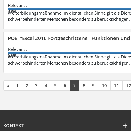
Relevanz:
66%
Weiterbildungsmaßnahme im dienstlichen Sinne gilt als Dien
schwerbehinderter Menschen besonders zu berücksichtigen. Fa
POE: "Excel 2016 Fortgeschrittene - Funktionen und
Relevanz:
66%
Weiterbildungsmaßnahme im dienstlichen Sinne gilt als Dien
schwerbehinderter Menschen besonders zu berücksichtigen. Fa
«
1
2
3
4
5
6
7
8
9
10
11
1
KONTAKT