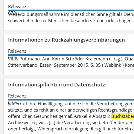
Relevanz:
67%
Weiterbildungsmaßnahme im dienstlichen Sinne gilt als Dien
schwerbehinderter Menschen besonders zu berücksichtigen. Fa
Informationen zu Rückzahlungsvereinbarungen
Relevanz:
67%
Vitus Püttmann, Ann-Katrin Schröder-Kralemann (Hrsg.): Qua
Stifterverband, Essen, September 2015, S. 85 ( Weblink ) Kon
Informationspflichten und Datenschutz
Relevanz:
67%
widerruft ihre Einwilligung, auf die sich die Verarbeitung ge
stützte, und es fehlt an einer anderweitigen Rechtsgrundlage 
öffentlichen Gesundheit gemäß Artikel 9 Absatz 2
Buchstabe
Archivzwecke, wiss [...] die Verarbeitung sie betreffender p
oder f erfolgt, Widerspruch einzulegen; dies gilt auch für ei