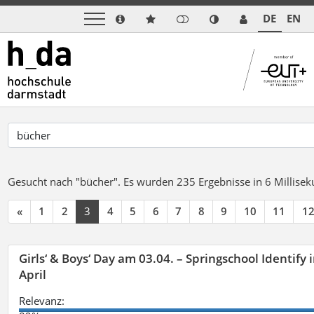
DE
EN
Gesucht nach "bücher".
Es wurden 235 Ergebnisse in 6 Millise
«
1
2
3
4
5
6
7
8
9
10
11
1
Girls‘ & Boys‘ Day am 03.04. – Springschool Identify
April
Relevanz: