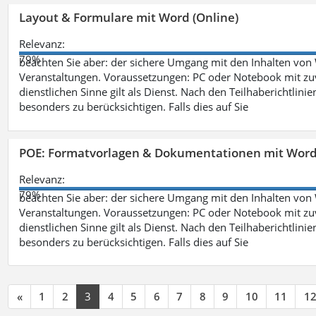
Layout & Formulare mit Word (Online)
Relevanz:
79%
beachten Sie aber: der sichere Umgang mit den Inhalten von
Veranstaltungen. Voraussetzungen: PC oder Notebook mit zu
dienstlichen Sinne gilt als Dienst. Nach den Teilhaberichtlin
besonders zu berücksichtigen. Falls dies auf Sie
POE: Formatvorlagen & Dokumentationen mit Wor
Relevanz:
79%
beachten Sie aber: der sichere Umgang mit den Inhalten von
Veranstaltungen. Voraussetzungen: PC oder Notebook mit zu
dienstlichen Sinne gilt als Dienst. Nach den Teilhaberichtlin
besonders zu berücksichtigen. Falls dies auf Sie
«
1
2
3
4
5
6
7
8
9
10
11
1