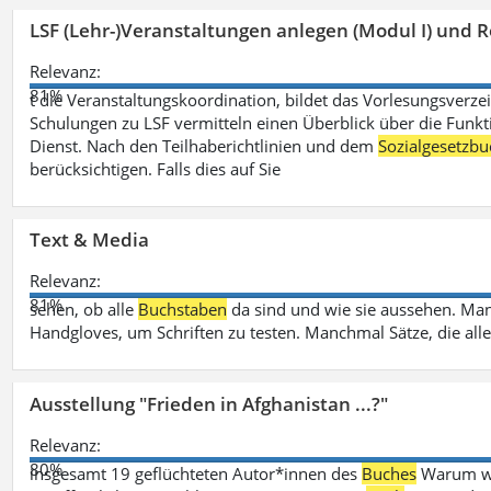
LSF (Lehr-)Veranstaltungen anlegen (Modul I) und R
Relevanz:
81%
t die Veranstaltungskoordination, bildet das Vorlesungsverze
Schulungen zu LSF vermitteln einen Überblick über die Funkt
Dienst. Nach den Teilhaberichtlinien und dem
Sozialgesetzbu
berücksichtigen. Falls dies auf Sie
Text & Media
Relevanz:
81%
sehen, ob alle
Buchstaben
da sind und wie sie aussehen. M
Handgloves, um Schriften zu testen. Manchmal Sätze, die all
Ausstellung "Frieden in Afghanistan ...?"
Relevanz:
80%
insgesamt 19 geflüchteten Autor*innen des
Buches
Warum wir