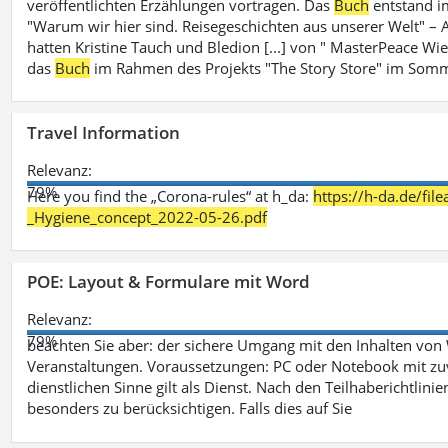
veröffentlichten Erzählungen vortragen. Das
Buch
entstand i
"Warum wir hier sind. Reisegeschichten aus unserer Welt" – A
hatten Kristine Tauch und Bledion [...] von " MasterPeace Wi
das
Buch
im Rahmen des Projekts "The Story Store" im Somm
Travel Information
Relevanz:
79%
Here you find the „Corona-rules“ at h_da:
https://h-da.de/fi
_Hygiene_concept_2022-05-26.pdf
POE: Layout & Formulare mit Word
Relevanz:
79%
beachten Sie aber: der sichere Umgang mit den Inhalten von
Veranstaltungen. Voraussetzungen: PC oder Notebook mit zu
dienstlichen Sinne gilt als Dienst. Nach den Teilhaberichtlin
besonders zu berücksichtigen. Falls dies auf Sie