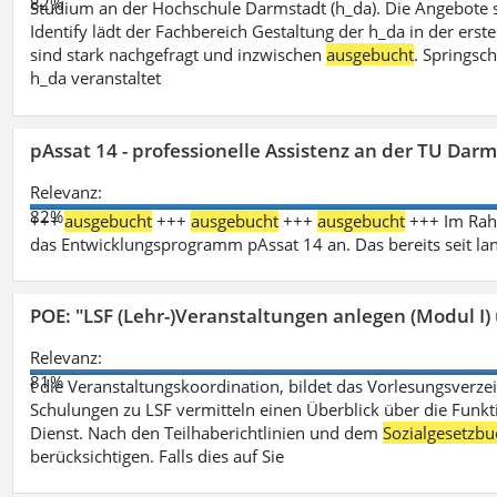
82%
Studium an der Hochschule Darmstadt (h_da). Die Angebote 
Identify lädt der Fachbereich Gestaltung der h_da in der ers
sind stark nachgefragt und inzwischen
ausgebucht
. Springsc
h_da veranstaltet
pAssat 14 - professionelle Assistenz an der TU Dar
Relevanz:
82%
+++
ausgebucht
+++
ausgebucht
+++
ausgebucht
+++ Im Rahm
das Entwicklungsprogramm pAssat 14 an. Das bereits seit l
POE: "LSF (Lehr-)Veranstaltungen anlegen (Modul I)
Relevanz:
81%
t die Veranstaltungskoordination, bildet das Vorlesungsverze
Schulungen zu LSF vermitteln einen Überblick über die Funkt
Dienst. Nach den Teilhaberichtlinien und dem
Sozialgesetzbu
berücksichtigen. Falls dies auf Sie