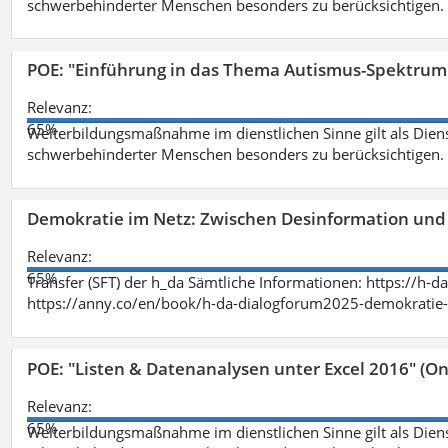
schwerbehinderter Menschen besonders zu berücksichtigen. Fa
POE: "Einführung in das Thema Autismus-Spektrum
Relevanz:
65%
Weiterbildungsmaßnahme im dienstlichen Sinne gilt als Dien
schwerbehinderter Menschen besonders zu berücksichtigen. Fa
Demokratie im Netz: Zwischen Desinformation un
Relevanz:
65%
Transfer (SFT) der h_da Sämtliche Informationen: https://h-
https://anny.co/en/book/h-da-dialogforum2025-demokratie-
POE: "Listen & Datenanalysen unter Excel 2016" (On
Relevanz:
65%
Weiterbildungsmaßnahme im dienstlichen Sinne gilt als Dien