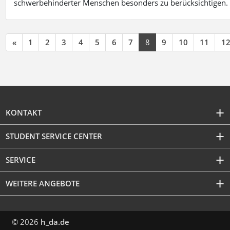
schwerbehinderter Menschen besonders zu berücksichtigen. Fa
«
1
2
3
4
5
6
7
8
9
10
11
1
KONTAKT
STUDENT SERVICE CENTER
SERVICE
WEITERE ANGEBOTE
© 2026
h_da.de