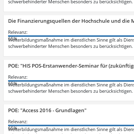
schwerbehinderter Menschen besonders zu berücksichtigen. Fa
Die Finanzierungsquellen der Hochschule und die M
Relevanz:
65%
Weiterbildungsmaßnahme im dienstlichen Sinne gilt als Dien
schwerbehinderter Menschen besonders zu berücksichtigen. Fa
POE: "HIS POS-Erstanwender-Seminar für (zukünfti
Relevanz:
65%
Weiterbildungsmaßnahme im dienstlichen Sinne gilt als Dien
schwerbehinderter Menschen besonders zu berücksichtigen. Fa
POE: "Access 2016 - Grundlagen"
Relevanz:
65%
Weiterbildungsmaßnahme im dienstlichen Sinne gilt als Dien