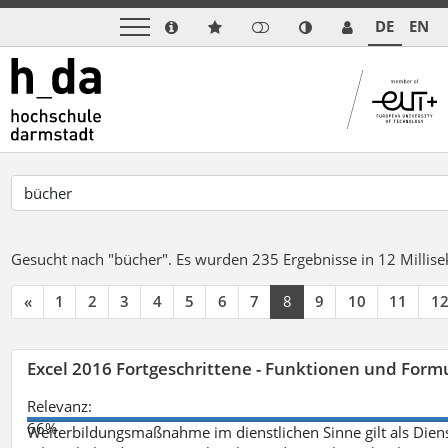
DE
EN
Gesucht nach "bücher".
Es wurden 235 Ergebnisse in 12 Milli
«
1
2
3
4
5
6
7
8
9
10
11
1
Excel 2016 Fortgeschrittene - Funktionen und Formu
Relevanz:
66%
Weiterbildungsmaßnahme im dienstlichen Sinne gilt als Dien