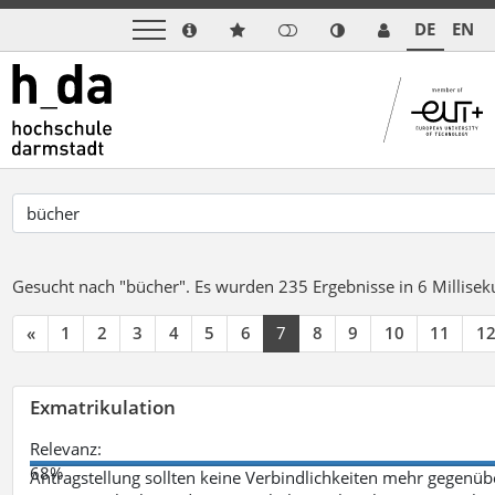
DE
EN
Gesucht nach "bücher".
Es wurden 235 Ergebnisse in 6 Millise
«
1
2
3
4
5
6
7
8
9
10
11
1
Exmatrikulation
Relevanz:
68%
Antragstellung sollten keine Verbindlichkeiten mehr gegenü