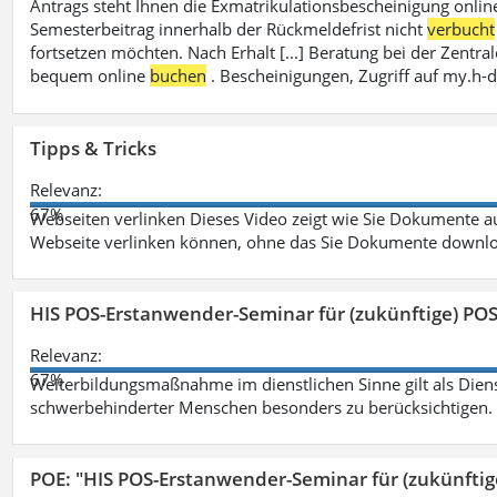
Antrags steht Ihnen die Exmatrikulationsbescheinigung onlin
Semesterbeitrag innerhalb der Rückmeldefrist nicht
verbucht
fortsetzen möchten. Nach Erhalt [...] Beratung bei der Zen
bequem online
buchen
. Bescheinigungen, Zugriff auf my.h-
Tipps & Tricks
Relevanz:
67%
Webseiten verlinken Dieses Video zeigt wie Sie Dokumente
Webseite verlinken können, ohne das Sie Dokumente downlo
HIS POS-Erstanwender-Seminar für (zukünftige) PO
Relevanz:
67%
Weiterbildungsmaßnahme im dienstlichen Sinne gilt als Dien
schwerbehinderter Menschen besonders zu berücksichtigen. Fa
POE: "HIS POS-Erstanwender-Seminar für (zukünfti