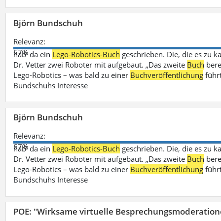
Björn Bundschuh
Relevanz:
67%
hab‘ da ein
Lego-Robotics-Buch
geschrieben. Die, die es zu k
Dr. Vetter zwei Roboter mit aufgebaut. „Das zweite
Buch
bere
Lego-Robotics – was bald zu einer
Buchveröffentlichung
führ
Bundschuhs Interesse
Björn Bundschuh
Relevanz:
67%
hab‘ da ein
Lego-Robotics-Buch
geschrieben. Die, die es zu k
Dr. Vetter zwei Roboter mit aufgebaut. „Das zweite
Buch
bere
Lego-Robotics – was bald zu einer
Buchveröffentlichung
führ
Bundschuhs Interesse
POE: "Wirksame virtuelle Besprechungsmoderation