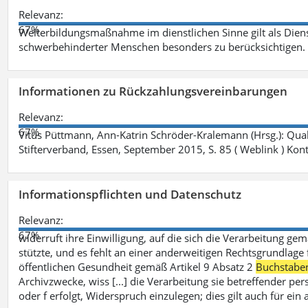
Relevanz:
67%
Weiterbildungsmaßnahme im dienstlichen Sinne gilt als Dien
schwerbehinderter Menschen besonders zu berücksichtigen. Fa
Informationen zu Rückzahlungsvereinbarungen
Relevanz:
67%
Vitus Püttmann, Ann-Katrin Schröder-Kralemann (Hrsg.): Qua
Stifterverband, Essen, September 2015, S. 85 ( Weblink ) Kon
Informationspflichten und Datenschutz
Relevanz:
67%
widerruft ihre Einwilligung, auf die sich die Verarbeitung ge
stützte, und es fehlt an einer anderweitigen Rechtsgrundlage 
öffentlichen Gesundheit gemäß Artikel 9 Absatz 2
Buchstabe
Archivzwecke, wiss [...] die Verarbeitung sie betreffender p
oder f erfolgt, Widerspruch einzulegen; dies gilt auch für ei