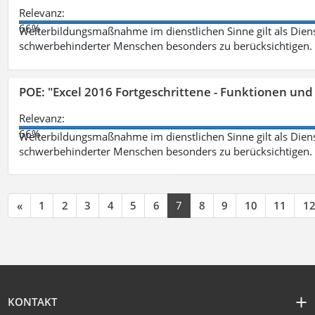
Relevanz:
66%
Weiterbildungsmaßnahme im dienstlichen Sinne gilt als Dien
schwerbehinderter Menschen besonders zu berücksichtigen. Fa
POE: "Excel 2016 Fortgeschrittene - Funktionen und
Relevanz:
66%
Weiterbildungsmaßnahme im dienstlichen Sinne gilt als Dien
schwerbehinderter Menschen besonders zu berücksichtigen. Fa
«
1
2
3
4
5
6
7
8
9
10
11
1
KONTAKT