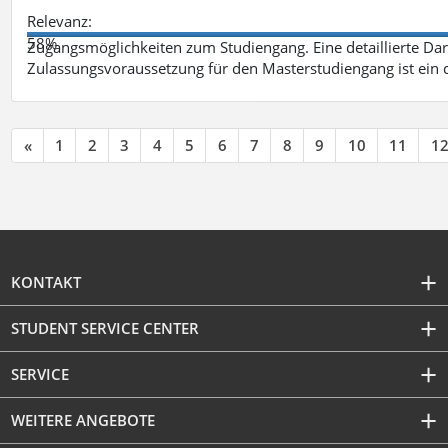
Relevanz:
58%
Zugangsmöglichkeiten zum Studiengang. Eine detaillierte Dar
Zulassungsvoraussetzung für den Masterstudiengang ist ein q
«
1
2
3
4
5
6
7
8
9
10
11
1
KONTAKT
STUDENT SERVICE CENTER
SERVICE
WEITERE ANGEBOTE