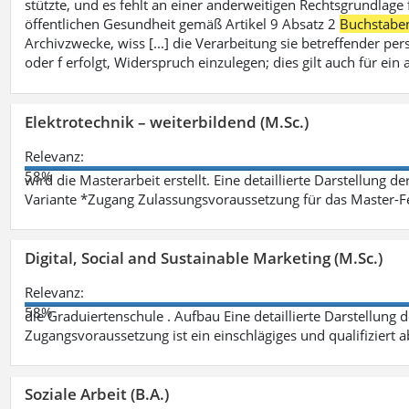
stützte, und es fehlt an einer anderweitigen Rechtsgrundlage 
öffentlichen Gesundheit gemäß Artikel 9 Absatz 2
Buchstabe
Archivzwecke, wiss [...] die Verarbeitung sie betreffender p
oder f erfolgt, Widerspruch einzulegen; dies gilt auch für ei
Elektrotechnik – weiterbildend (M.Sc.)
Relevanz:
58%
wird die Masterarbeit erstellt. Eine detaillierte Darstellung d
Variante *Zugang Zulassungsvoraussetzung für das Master-
Digital, Social and Sustainable Marketing (M.Sc.)
Relevanz:
58%
die Graduiertenschule . Aufbau Eine detaillierte Darstellung 
Zugangsvoraussetzung ist ein einschlägiges und qualifiziert 
Soziale Arbeit (B.A.)