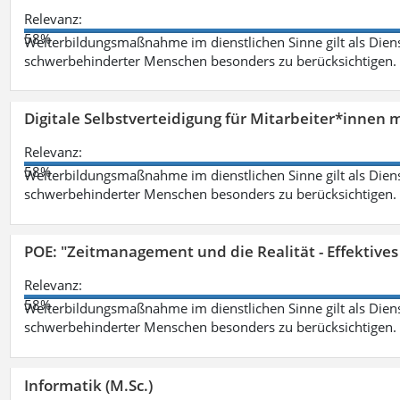
Relevanz:
58%
Weiterbildungsmaßnahme im dienstlichen Sinne gilt als Dien
schwerbehinderter Menschen besonders zu berücksichtigen. Fa
Digitale Selbstverteidigung für Mitarbeiter*innen 
Relevanz:
58%
Weiterbildungsmaßnahme im dienstlichen Sinne gilt als Dien
schwerbehinderter Menschen besonders zu berücksichtigen. Fa
POE: "Zeitmanagement und die Realität - Effektive
Relevanz:
58%
Weiterbildungsmaßnahme im dienstlichen Sinne gilt als Dien
schwerbehinderter Menschen besonders zu berücksichtigen. Fa
Informatik (M.Sc.)