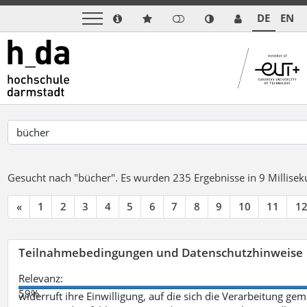
DE
EN
Gesucht nach "bücher".
Es wurden 235 Ergebnisse in 9 Millise
«
1
2
3
4
5
6
7
8
9
10
11
1
Teilnahmebedingungen und Datenschutzhinweise
Relevanz:
59%
widerruft ihre Einwilligung, auf die sich die Verarbeitung ge