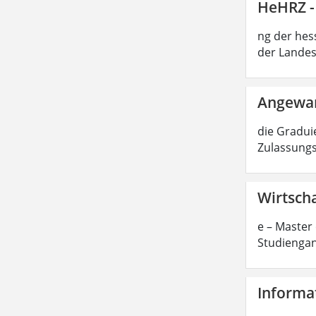
HeHRZ -
ng der hes
der Landes
Angewan
die Graduie
Zulassungs
Wirtscha
e – Master 
Studiengan
Informat