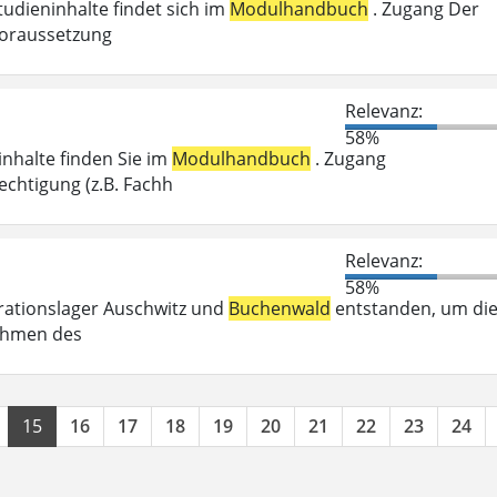
tudieninhalte findet sich im
Modulhandbuch
. Zugang Der
voraussetzung
Relevanz:
58%
inhalte finden Sie im
Modulhandbuch
. Zugang
chtigung (z.B. Fachh
Relevanz:
58%
trationslager Auschwitz und
Buchenwald
entstanden, um di
Rahmen des
15
16
17
18
19
20
21
22
23
24