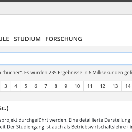
ULE
STUDIUM
FORSCHUNG
 "bücher".
Es wurden 235 Ergebnisse in 6 Millisekunden ge
3
4
5
6
7
8
9
10
11
12
13
14
c.)
projekt durchgeführt werden. Eine detaillierte Darstellung 
eit Der Studiengang ist auch als Betriebswirtschaftslehre+ 