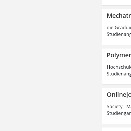
Mechatr
die Graduie
Studienang
Polymer
Hochschulen
Studienang
Onlinejo
Society - M
Studiengan