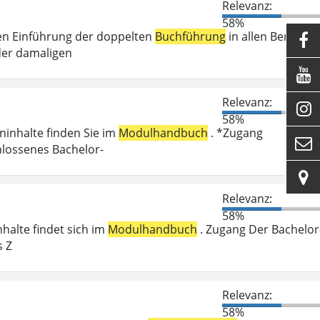
Relevanz:
58%
en Einführung der doppelten
Buchführung
in allen Bereiche

der damaligen

Relevanz:

58%
eninhalte finden Sie im
Modulhandbuch
. *Zugang

hlossenes Bachelor-

Relevanz:
58%
nhalte findet sich im
Modulhandbuch
. Zugang Der Bachelor
s Z
Relevanz:
58%