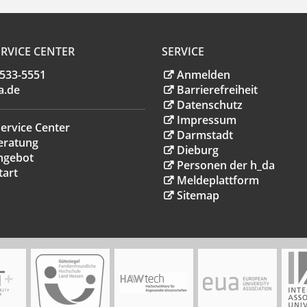
RVICE CENTER
SERVICE
.533-5551
Anmelden
a
.
de
Barrierefreiheit
Datenschutz
Impressum
ervice Center
Darmstadt
eratung
Dieburg
ngebot
Personen der h_da
tart
Meldeplattform
Sitemap