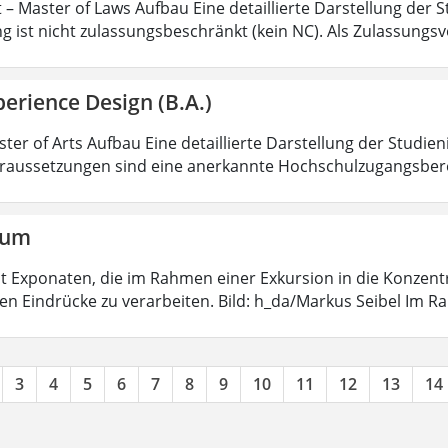
 – Master of Laws Aufbau Eine detaillierte Darstellung der S
g ist nicht zulassungsbeschränkt (kein NC). Als Zulassungs
erience Design (B.A.)
ter of Arts Aufbau Eine detaillierte Darstellung der Studien
aussetzungen sind eine anerkannte Hochschulzugangsbere
aum
 mit Exponaten, die im Rahmen einer Exkursion in die Konzen
ten Eindrücke zu verarbeiten. Bild: h_da/Markus Seibel Im 
3
4
5
6
7
8
9
10
11
12
13
14