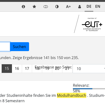
DE
EN
A+
Suchen
funden.
Zeige Ergebnisse 141 bis 150 von 235.
Ergebnisse pro Seite:
15
16
17
18
19
20
21
22
23
24
Relevanz:
58%
der Studieninhalte finden Sie im
Modulhandbuch
. Studium
in 8 Semestern