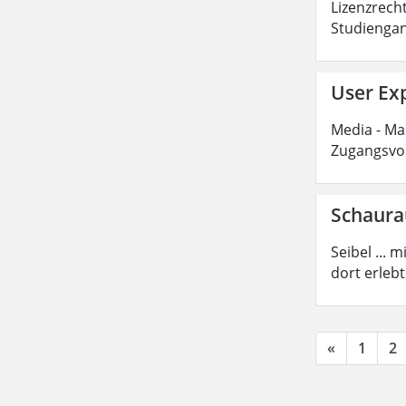
Lizenzrecht
Studiengan
User Exp
Media - Mas
Zugangsvor
Schaur
Seibel ...
dort erleb
«
1
2