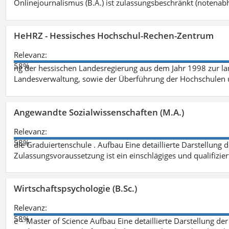
Onlinejournalismus (B.A.) ist zulassungsbeschränkt (notenab
HeHRZ - Hessisches Hochschul-Rechen-Zentrum
Relevanz:
58%
ng der hessischen Landesregierung aus dem Jahr 1998 zur l
Landesverwaltung, sowie der Überführung der Hochschulen 
Angewandte Sozialwissenschaften (M.A.)
Relevanz:
58%
die Graduiertenschule . Aufbau Eine detaillierte Darstellung 
Zulassungsvoraussetzung ist ein einschlägiges und qualifizie
Wirtschaftspsychologie (B.Sc.)
Relevanz:
58%
e – Master of Science Aufbau Eine detaillierte Darstellung der