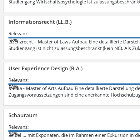
Studiengang Wirtschaftspsychologie ist zulassungsbeschränkt 
Informationsrecht (LL.B.)
Relevanz:
58%
Lizenzrecht – Master of Laws Aufbau Eine detaillierte Darstel
Studiengang ist nicht zulassungsbeschränkt (kein NC). Als Z
User Experience Design (B.A.)
Relevanz:
58%
Media - Master of Arts Aufbau Eine detaillierte Darstellung d
Zugangsvoraussetzungen sind eine anerkannte Hochschulzug
Schauraum
Relevanz:
58%
Seibel ... mit Exponaten, die im Rahmen einer Exkursion in 