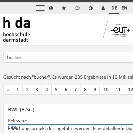
DE
EN
Gesucht nach "bücher".
Es wurden 235 Ergebnisse in 13 Milli
«
1
2
3
4
5
6
7
8
9
10
11
1
BWL (B.Sc.)
Relevanz:
58%
Forschungsprojekt durchgeführt werden. Eine detaillierte Dar