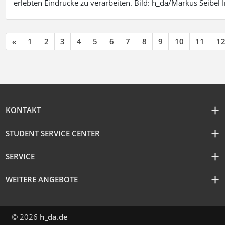
erlebten Eindrücke zu verarbeiten. Bild: h_da/Markus Seibe
«
1
2
3
4
5
6
7
8
9
10
11
1
KONTAKT
STUDENT SERVICE CENTER
SERVICE
WEITERE ANGEBOTE
© 2026
h_da.de