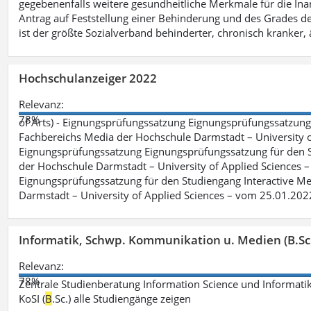
gegebenenfalls weitere gesundheitliche Merkmale für die Inan
Antrag auf Feststellung einer Behinderung und des Grades d
ist der größte Sozialverband behinderter, chronisch kranker, 
Hochschulanzeiger 2022
Relevanz:
78%
of Arts) - Eignungsprüfungssatzung Eignungsprüfungssatzun
Fachbereichs Media der Hochschule Darmstadt – University of 
Eignungsprüfungssatzung Eignungsprüfungssatzung für den S
der Hochschule Darmstadt – University of Applied Sciences –
Eignungsprüfungssatzung für den Studiengang Interactive Me
Darmstadt – University of Applied Sciences – vom 25.01.202
Informatik, Schwp. Kommunikation u. Medien (B.Sc
Relevanz:
78%
Zentrale Studienberatung Information Science und Informatik
KoSI (
B
.Sc.) alle Studiengänge zeigen