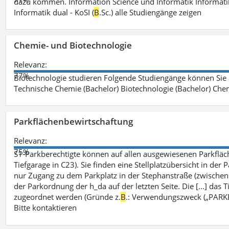
dazu kommen. Information Science und Informatik Informatik
Informatik dual - KoSI (
B
.Sc.) alle Studiengänge zeigen
Chemie- und Biotechnologie
Relevanz:
77%
Biotechnologie studieren Folgende Studiengänge können Sie
Technische Chemie (Bachelor) Biotechnologie (Bachelor) Che
Parkflächenbewirtschaftung
Relevanz:
75%
S1-Parkberechtigte können auf allen ausgewiesenen Parkflä
Tiefgarage in C23). Sie finden eine Stellplatzübersicht in der
nur Zugang zu dem Parkplatz in der Stephanstraße (zwisch
der Parkordnung der h_da auf der letzten Seite. Die [...] das T
zugeordnet werden (Gründe z.
B
.: Verwendungszweck („PARKEN
Bitte kontaktieren