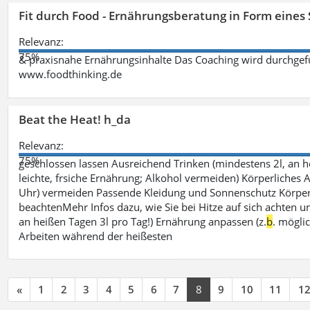
Fit durch Food - Ernährungsberatung in Form eines
Relevanz:
75%
& praxisnahe Ernährungsinhalte Das Coaching wird durchgefüh
www.foodthinking.de
Beat the Heat! h_da
Relevanz:
75%
geschlossen lassen Ausreichend Trinken (mindestens 2l, an h
leichte, frsiche Ernährung; Alkohol vermeiden) Körperliches A
Uhr) vermeiden Passende Kleidung und Sonnenschutz Körperp
beachtenMehr Infos dazu, wie Sie bei Hitze auf sich achten un
an heißen Tagen 3l pro Tag!) Ernährung anpassen (z.
b
. mögli
Arbeiten während der heißesten
«
1
2
3
4
5
6
7
8
9
10
11
1