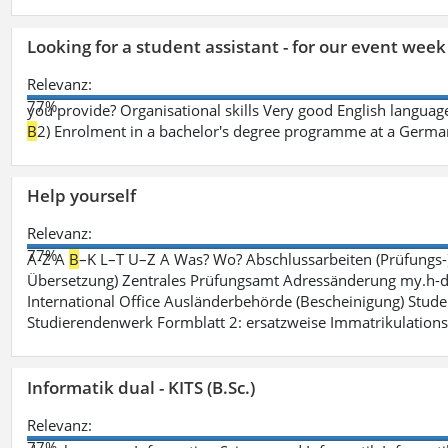
Looking for a student assistant - for our event wee
Relevanz:
77%
you provide? Organisational skills Very good English language 
B
2) Enrolment in a bachelor's degree programme at a German 
Help yourself
Relevanz:
77%
A-Z A
B
–K L–T U–Z A Was? Wo? Abschlussarbeiten (Prüfungs-
Übersetzung) Zentrales Prüfungsamt Adressänderung my.h-da
International Office Ausländerbehörde (Bescheinigung) Stude
Studierendenwerk Formblatt 2: ersatzweise Immatrikulation
Informatik dual - KITS (B.Sc.)
Relevanz:
77%