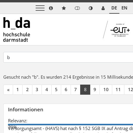
DE
EN
Gesucht nach "b".
Es wurden 214 Ergebnisse in 15 Millisekund
«
1
2
3
4
5
6
7
8
9
10
11
1
Informationen
Relevanz:
79%
Versorgungsamt - (HAVS) hat nach § 152 SGB IX auf Antrag 