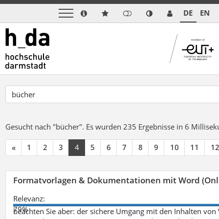
DE
EN
Gesucht nach "bücher".
Es wurden 235 Ergebnisse in 6 Millise
«
1
2
3
4
5
6
7
8
9
10
11
1
Formatvorlagen & Dokumentationen mit Word (Onl
Relevanz:
79%
beachten Sie aber: der sichere Umgang mit den Inhalten von