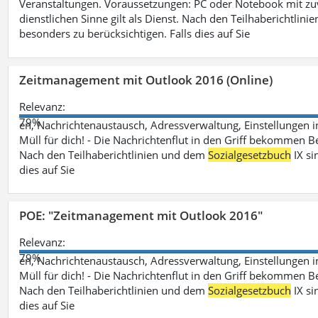
Veranstaltungen. Voraussetzungen: PC oder Notebook mit zu
dienstlichen Sinne gilt als Dienst. Nach den Teilhaberichtlin
besonders zu berücksichtigen. Falls dies auf Sie
Zeitmanagement mit Outlook 2016 (Online)
Relevanz:
79%
en, Nachrichtenaustausch, Adressverwaltung, Einstellungen i
Müll für dich! - Die Nachrichtenflut in den Griff bekommen Be
Nach den Teilhaberichtlinien und dem
Sozialgesetzbuch
IX si
dies auf Sie
POE: "Zeitmanagement mit Outlook 2016"
Relevanz:
79%
en, Nachrichtenaustausch, Adressverwaltung, Einstellungen i
Müll für dich! - Die Nachrichtenflut in den Griff bekommen Be
Nach den Teilhaberichtlinien und dem
Sozialgesetzbuch
IX si
dies auf Sie