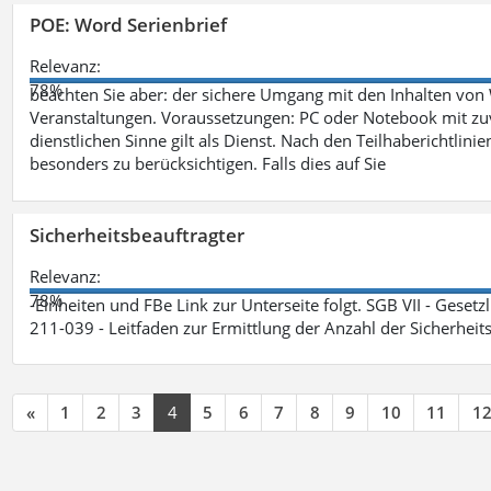
POE: Word Serienbrief
Relevanz:
78%
beachten Sie aber: der sichere Umgang mit den Inhalten von
Veranstaltungen. Voraussetzungen: PC oder Notebook mit zu
dienstlichen Sinne gilt als Dienst. Nach den Teilhaberichtlin
besonders zu berücksichtigen. Falls dies auf Sie
Sicherheitsbeauftragter
Relevanz:
78%
-Einheiten und FBe Link zur Unterseite folgt. SGB VII - Gesetz
211-039 - Leitfaden zur Ermittlung der Anzahl der Sicherheit
«
1
2
3
4
5
6
7
8
9
10
11
1