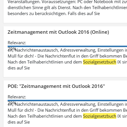
Veranstaltungen. Voraussetzungen: PC oder Notebook mit zu
dienstlichen Sinne gilt als Dienst. Nach den Teilhaberichtlin
besonders zu berücksichtigen. Falls dies auf Sie
Zeitmanagement mit Outlook 2016 (Online)
Relevanz:
79%
en, Nachrichtenaustausch, Adressverwaltung, Einstellungen i
Müll für dich! - Die Nachrichtenflut in den Griff bekommen Be
Nach den Teilhaberichtlinien und dem
Sozialgesetzbuch
IX si
dies auf Sie
POE: "Zeitmanagement mit Outlook 2016"
Relevanz:
79%
en, Nachrichtenaustausch, Adressverwaltung, Einstellungen i
Müll für dich! - Die Nachrichtenflut in den Griff bekommen Be
Nach den Teilhaberichtlinien und dem
Sozialgesetzbuch
IX si
dies auf Sie