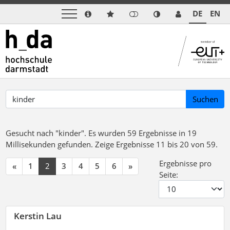
DE
EN
Suchen
Gesucht nach "kinder".
Es wurden 59 Ergebnisse in 19
Millisekunden gefunden.
Zeige Ergebnisse 11 bis 20 von 59.
Ergebnisse pro
«
1
2
3
4
5
6
»
Seite:
Kerstin Lau