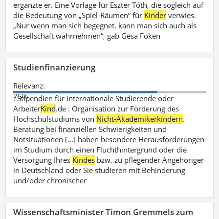
ergänzte er. Eine Vorlage für Eszter Tóth, die sogleich auf
die Bedeutung von „Spiel-Räumen“ für
Kinder
verwies.
„Nur wenn man sich begegnet, kann man sich auch als
Gesellschaft wahrnehmen“, gab Gesa Foken
Studienfinanzierung
Relevanz:
75%
: Stipendien für internationale Studierende oder
Arbeiter
Kind
.de : Organisation zur Förderung des
Hochschulstudiums von
Nicht-Akademikerkindern
.
Beratung bei finanziellen Schwierigkeiten und
Notsituationen [...] haben besondere Herausforderungen
im Studium durch einen Fluchthintergrund oder die
Versorgung Ihres
Kindes
bzw. zu pflegender Angehöriger
in Deutschland oder Sie studieren mit Behinderung
und/oder chronischer
Wissenschaftsminister Timon Gremmels zum