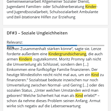
Gemeinwesenarbeit Allgemeiner Sozialer Dienst,
Jugendamt Familien- oder Schuldnerberatung
Kinder
-
und Jugend(sozial)arbeit, Schulsozialarbeit Ambulante
und (teil-)stationäre Hilfen zur Erziehung
DF#3 – Soziale Ungleichheiten
Relevanz:
72%
ftlichen Zusammenhalt stärken könne“, sagte sie. Lenze
forderte außerdem eine
Kindergrundsicherung
, die auch
armen
Kindern
zugutekommt. Moritz Promny sah nicht
die Umverteilung als Schlüssel, sondern den [...]
Einkommen eine fünfköpfige Familie finanzieren. Der
heutige Mindestlohn reicht nicht mal aus, um ein
Kind
zu
finanzieren.“ Sozialstaat bedeute inzwischen nur noch
Umverteilung zwischen Normal- und Gering [...] oder des
sozialen Status. „Unter welchen Umständen wird man
geboren? Welche Sicherheit hat man als
Kind
erlebt?“ –
schon da nehme dieses Problem seinen Anfang. Armut
wirke sich negativ auf die Lebenserwartung