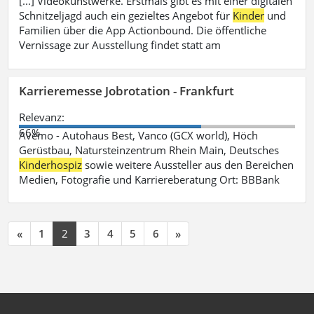
[...] Videokunstwerke. Erstmals gibt es mit einer digitalen
Schnitzeljagd auch ein gezieltes Angebot für
Kinder
und
Familien über die App Actionbound. Die öffentliche
Vernissage zur Ausstellung findet statt am
Karrieremesse Jobrotation - Frankfurt
Relevanz:
66%
Avemo - Autohaus Best, Vanco (GCX world), Höch
Gerüstbau, Natursteinzentrum Rhein Main, Deutsches
Kinderhospiz
sowie weitere Aussteller aus den Bereichen
Medien, Fotografie und Karriereberatung Ort: BBBank
«
1
2
3
4
5
6
»