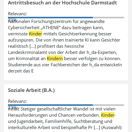
Antrittsbesuch an der Hochschule Darmstadt
Relevanz:
73%
Nationalen Forschungszentrum für angewandte
Cybersicherheit „ATHENE“ dazu beitragen kann,
vermisste
Kinder
mittels Gesichtserkennung besser
aufzuspüren. Die von ihnen trainierte KI kann Gesichter
realistisch [...] profitiert das hessische
Landeskriminalamt von der Arbeit der h_da-Experten,
um Kriminalität an
Kindern
besser verfolgen zu können.
Studierende aus vier Fachbereichen der h_da entwickeln
derzeit das E
Soziale Arbeit (B.A.)
Relevanz:
73%
Inhalt Stetiger gesellschaftlicher Wandel ist mit vielen
Herausforderungen und Chancen verbunden.
Kinder
-
und Jugendarbeit, Familienhilfe, Suchtberatung und
interkulturelle Arbeit sind beispielhafte Pr [...] (Auswahl):