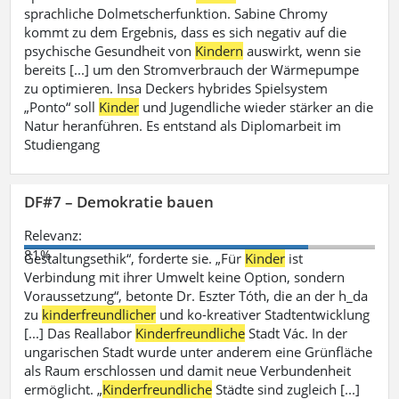
sprachliche Dolmetscherfunktion. Sabine Chromy
kommt zu dem Ergebnis, dass es sich negativ auf die
psychische Gesundheit von
Kindern
auswirkt, wenn sie
bereits [...] um den Stromverbrauch der Wärmepumpe
zu optimieren. Insa Deckers hybrides Spielsystem
„Ponto“ soll
Kinder
und Jugendliche wieder stärker an die
Natur heranführen. Es entstand als Diplomarbeit im
Studiengang
DF#7 – Demokratie bauen
Relevanz:
81%
Gestaltungsethik“, forderte sie. „Für
Kinder
ist
Verbindung mit ihrer Umwelt keine Option, sondern
Voraussetzung“, betonte Dr. Eszter Tóth, die an der h_da
zu
kinderfreundlicher
und ko-kreativer Stadtentwicklung
[...] Das Reallabor
Kinderfreundliche
Stadt Vác. In der
ungarischen Stadt wurde unter anderem eine Grünfläche
als Raum erschlossen und damit neue Verbundenheit
ermöglicht. „
Kinderfreundliche
Städte sind zugleich [...]