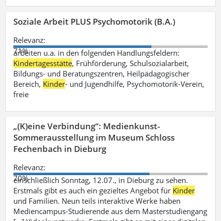
Soziale Arbeit PLUS Psychomotorik (B.A.)
Relevanz:
71%
arbeiten u.a. in den folgenden Handlungsfeldern:
Kindertagesstätte
, Frühförderung, Schulsozialarbeit,
Bildungs- und Beratungszentren, Heilpädagogischer
Bereich,
Kinder
- und Jugendhilfe, Psychomotorik-Verein,
freie
„(K)eine Verbindung“: Medienkunst-
Sommerausstellung im Museum Schloss
Fechenbach in Dieburg
Relevanz:
70%
einschließlich Sonntag, 12.07., in Dieburg zu sehen.
Erstmals gibt es auch ein gezieltes Angebot für
Kinder
und Familien. Neun teils interaktive Werke haben
Mediencampus-Studierende aus dem Masterstudiengang