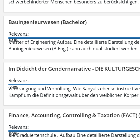
schwerbehinderter Menschen besonders zu berücksichtigen. Fa
Bauingenieurwesen (Bachelor)
Relevanz:
61%
Master of Engineering Aufbau Eine detaillierte Darstellung de
Bauingenieurwesen (B.Eng.) kann auch dual studiert werden.
Im Dickicht der Gendernarrative - DIE KULTURGES
Relevanz:
59%
Verdrängung und Verhüllung. Wie Sanyals ebenso instruktiv
Kampf um die Definitionsgewalt über den weiblichen Körper
Finance, Accounting, Controlling & Taxation (FACT) (
Relevanz:
59%
die Graduiertenschule . Aufbau Eine detaillierte Darstellung 