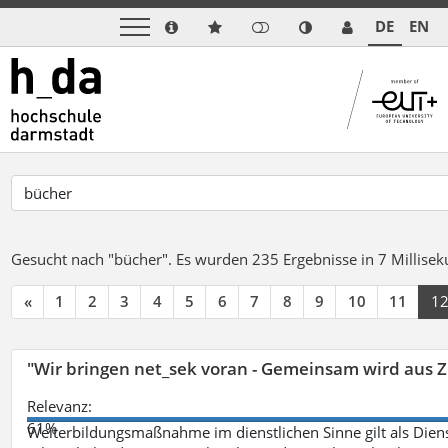
DE
EN
Gesucht nach "bücher".
Es wurden 235 Ergebnisse in 7 Millise
«
1
2
3
4
5
6
7
8
9
10
11
1
"Wir bringen net_sek voran - Gemeinsam wird aus
Relevanz:
61%
Weiterbildungsmaßnahme im dienstlichen Sinne gilt als Dien