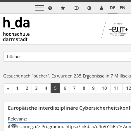
DE
EN
Gesucht nach "bücher".
Es wurden 235 Ergebnisse in 7 Millise
«
1
2
3
4
5
6
7
8
9
10
11
1
Europäische interdisziplinäre Cybersicherheitskonf
Relevanz:
78%
itsforschung. 👉 Programm: https://lnkd.in/d4uVY-5R 👉 An