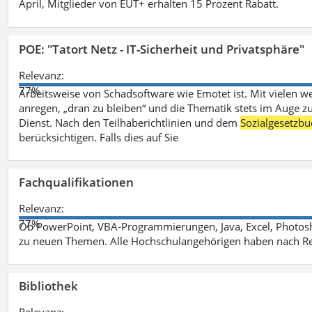
April, Mitglieder von EUT+ erhalten 15 Prozent Rabatt.
POE: "Tatort Netz - IT-Sicherheit und Privatsphäre"
Relevanz:
77%
Arbeitsweise von Schadsoftware wie Emotet ist. Mit vielen w
anregen, „dran zu bleiben“ und die Thematik stets im Auge zu
Dienst. Nach den Teilhaberichtlinien und dem
Sozialgesetzbu
berücksichtigen. Falls dies auf Sie
Fachqualifikationen
Relevanz:
77%
Ob PowerPoint, VBA-Programmierungen, Java, Excel, Photosh
zu neuen Themen. Alle Hochschulangehörigen haben nach Re
Bibliothek