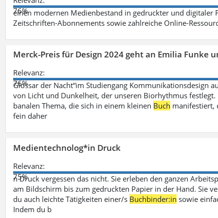
Relevanz:
76%
einen modernen Medienbestand in gedruckter und digitaler
Zeitschriften-Abonnements sowie zahlreiche Online-Ressou
Merck-Preis für Design 2024 geht an Emilia Funke 
Relevanz:
76%
Glossar der Nacht“im Studiengang Kommunikationsdesign aus
von Licht und Dunkelheit, der unseren Biorhythmus festlegt. 
banalen Thema, die sich in einem kleinen
Buch
manifestiert, 
fein daher
Medientechnolog*in Druck
Relevanz:
75%
n Druck vergessen das nicht. Sie erleben den ganzen Arbeitsp
am Bildschirm bis zum gedruckten Papier in der Hand. Sie v
du auch leichte Tätigkeiten einer/s
Buchbinder:in
sowie einfa
Indem du b