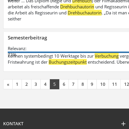
weiter … Das Diplom (Regie und
Drehbuch
) der Filmakademie
arbeitet als freischaffende
Drehbuchautorin
und Regisseurin in
die Arbeit als Regisseurin und
Drehbuchautorin
. „Da ist man 
seither
Semesterbeitrag
Relevanz:
73%
können systembedingt 10 Werktage bis zur
Verbuchung
verge
Fristwahrung ist der
Buchungszeitpunkt
entscheidend. Überw
«
1
2
3
4
5
6
7
8
9
10
11
1
KONTAKT