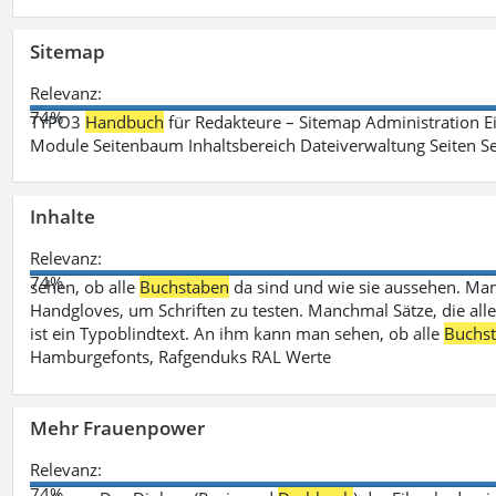
Sitemap
Relevanz:
74%
TYPO3
Handbuch
für Redakteure – Sitemap Administration Ei
Module Seitenbaum Inhaltsbereich Dateiverwaltung Seiten Se
Inhalte
Relevanz:
74%
sehen, ob alle
Buchstaben
da sind und wie sie aussehen. M
Handgloves, um Schriften zu testen. Manchmal Sätze, die all
ist ein Typoblindtext. An ihm kann man sehen, ob alle
Buchs
Hamburgefonts, Rafgenduks RAL Werte
Mehr Frauenpower
Relevanz:
74%