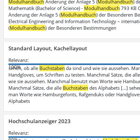
Modulhandbuch
Änderung der Anlage 5 (
Modulhandbuch
) 
Mathematik (Bachelor of Science) -
Modulhandbuch
793 KB O
Änderung der Anlage 5 (
Modulhandbuch
) der Besonderen Bes
Electrical Engineering and Information Technology – internati
(
Modulhandbuch
) der Besonderen Bestimmungen
Standard Layout, Kachellayout
Relevanz:
100%
sehen, ob alle
Buchstaben
da sind und wie sie aussehen. M
Handgloves, um Schriften zu testen. Manchmal Sätze, die all
wie sie aussehen. Manchmal benutzt man Worte wie Hamburg
Manchmal Sätze, die alle
Buchstaben
des Alphabets [...] sehe
man Worte wie Hamburgefonts, Rafgenduks oder Handgloves, 
Alphabets
Hochschulanzeiger 2023
Relevanz:
99%