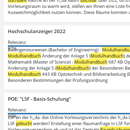
buchbare
Räume an der h_da Raum
buchbar
über D22, 00.09
Vorlesungsraum zu warm wird, stellen wir Ihnen eine Liste fr
Ausweichmöglichkeit nutzen können. Diese Räume könnten 
Hochschulanzeiger 2022
Relevanz:
97%
Bauingenieurwesen (Bachelor of Engineering) -
Modulhandb
Modulhandbuch
Änderung der Anlage 5 (
Modulhandbuch
) 
Mathematik (Master of Science) -
Modulhandbuch
687 KB Opt
Änderung der Anlage 5 (
Modulhandbuch
) der Besonderen Bes
Modulhandbuch
443 KB Optotechnik und Bildverarbeitung (B
Besonderen Bestimmungen der Prüfungsordnung
POE: "LSF - Basis-Schulung"
Relevanz:
96%
LSF an der h_da: das Online Vorlesungsverzeichnis der h_da 
LSF
gebucht
werden? Erstellung einer Raumanfrage in LSF für e
Vorlesungsverzeichnis ab und ist das Zentrale
Raumbuchung