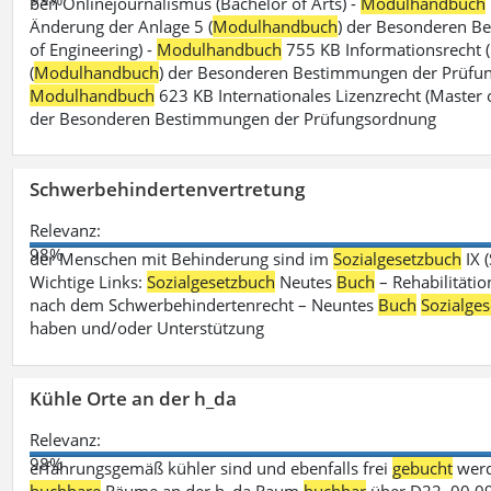
ben Onlinejournalismus (Bachelor of Arts) -
Modulhandbuch
Änderung der Anlage 5 (
Modulhandbuch
) der Besonderen B
of Engineering) -
Modulhandbuch
755 KB Informationsrecht (
(
Modulhandbuch
) der Besonderen Bestimmungen der Prüfungs
Modulhandbuch
623 KB Internationales Lizenzrecht (Master 
der Besonderen Bestimmungen der Prüfungsordnung
Schwerbehindertenvertretung
Relevanz:
98%
der Menschen mit Behinderung sind im
Sozialgesetzbuch
IX 
Wichtige Links:
Sozialgesetzbuch
Neutes
Buch
– Rehabilitätio
nach dem Schwerbehindertenrecht – Neuntes
Buch
Sozialge
haben und/oder Unterstützung
Kühle Orte an der h_da
Relevanz:
98%
erfahrungsgemäß kühler sind und ebenfalls frei
gebucht
werd