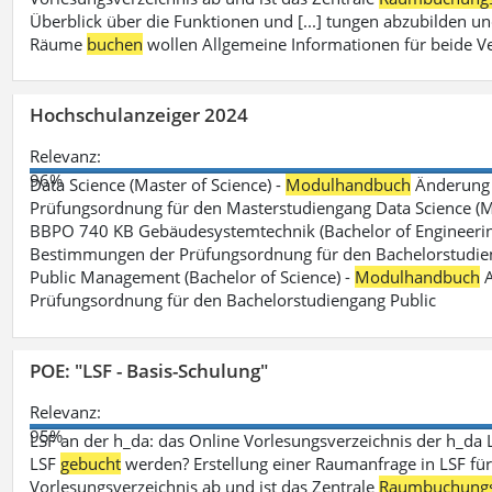
Überblick über die Funktionen und [...] tungen abzubilden un
Räume
buchen
wollen Allgemeine Informationen für beide V
Hochschulanzeiger 2024
Relevanz:
96%
Data Science (Master of Science) -
Modulhandbuch
Änderung 
Prüfungsordnung für den Masterstudiengang Data Science (M.S
BBPO 740 KB Gebäudesystemtechnik (Bachelor of Engineerin
Bestimmungen der Prüfungsordnung für den Bachelorstudien
Public Management (Bachelor of Science) -
Modulhandbuch
A
Prüfungsordnung für den Bachelorstudiengang Public
POE: "LSF - Basis-Schulung"
Relevanz:
95%
LSF an der h_da: das Online Vorlesungsverzeichnis der h_da 
LSF
gebucht
werden? Erstellung einer Raumanfrage in LSF für e
Vorlesungsverzeichnis ab und ist das Zentrale
Raumbuchung