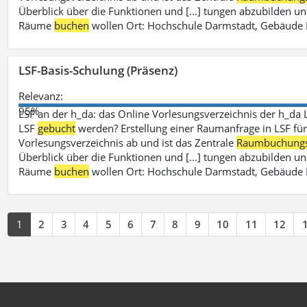
Überblick über die Funktionen und [...] tungen abzubilden un
Räume
buchen
wollen Ort: Hochschule Darmstadt, Gebäude 
LSF-Basis-Schulung (Präsenz)
Relevanz:
95%
LSF an der h_da: das Online Vorlesungsverzeichnis der h_da 
LSF
gebucht
werden? Erstellung einer Raumanfrage in LSF für e
Vorlesungsverzeichnis ab und ist das Zentrale
Raumbuchung
Überblick über die Funktionen und [...] tungen abzubilden un
Räume
buchen
wollen Ort: Hochschule Darmstadt, Gebäude 
1
2
3
4
5
6
7
8
9
10
11
12