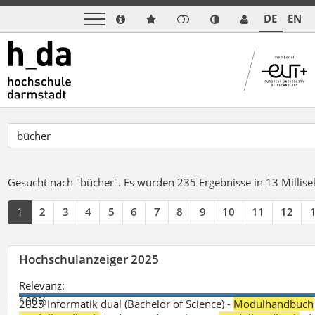
DE
EN
Gesucht nach "bücher".
Es wurden 235 Ergebnisse in 13 Milli
1
2
3
4
5
6
7
8
9
10
11
12
Hochschulanzeiger 2025
Relevanz:
100%
2025 Informatik dual (Bachelor of Science) -
Modulhandbuch