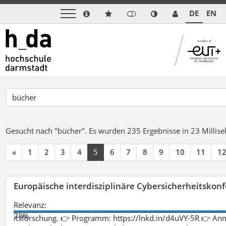
DE
EN
Gesucht nach "bücher".
Es wurden 235 Ergebnisse in 23 Milli
«
1
2
3
4
5
6
7
8
9
10
11
1
Europäische interdisziplinäre Cybersicherheitskonf
Relevanz:
78%
itsforschung. 👉 Programm: https://lnkd.in/d4uVY-5R 👉 An