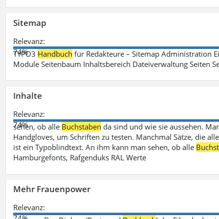
Sitemap
Relevanz:
74%
TYPO3
Handbuch
für Redakteure – Sitemap Administration Ei
Module Seitenbaum Inhaltsbereich Dateiverwaltung Seiten Se
Inhalte
Relevanz:
74%
sehen, ob alle
Buchstaben
da sind und wie sie aussehen. M
Handgloves, um Schriften zu testen. Manchmal Sätze, die all
ist ein Typoblindtext. An ihm kann man sehen, ob alle
Buchs
Hamburgefonts, Rafgenduks RAL Werte
Mehr Frauenpower
Relevanz:
74%