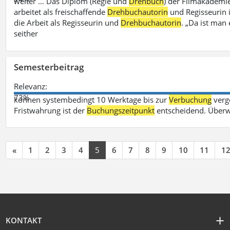
weiter … Das Diplom (Regie und
Drehbuch
) der Filmakademie
arbeitet als freischaffende
Drehbuchautorin
und Regisseurin in
die Arbeit als Regisseurin und
Drehbuchautorin
. „Da ist man 
seither
Semesterbeitrag
Relevanz:
73%
können systembedingt 10 Werktage bis zur
Verbuchung
verge
Fristwahrung ist der
Buchungszeitpunkt
entscheidend. Überw
«
1
2
3
4
5
6
7
8
9
10
11
1
KONTAKT