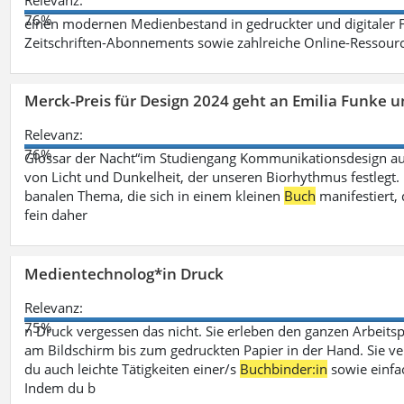
Relevanz:
76%
einen modernen Medienbestand in gedruckter und digitaler
Zeitschriften-Abonnements sowie zahlreiche Online-Ressou
Merck-Preis für Design 2024 geht an Emilia Funke 
Relevanz:
76%
Glossar der Nacht“im Studiengang Kommunikationsdesign aus
von Licht und Dunkelheit, der unseren Biorhythmus festlegt. 
banalen Thema, die sich in einem kleinen
Buch
manifestiert, 
fein daher
Medientechnolog*in Druck
Relevanz:
75%
n Druck vergessen das nicht. Sie erleben den ganzen Arbeitsp
am Bildschirm bis zum gedruckten Papier in der Hand. Sie v
du auch leichte Tätigkeiten einer/s
Buchbinder:in
sowie einfa
Indem du b