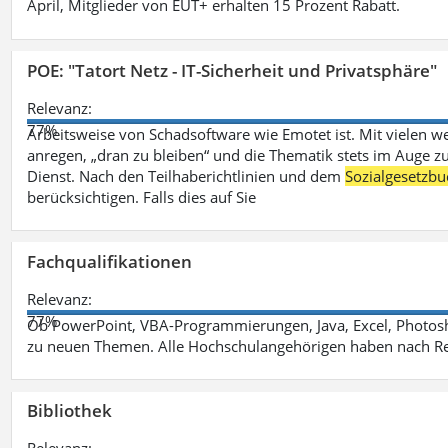
April, Mitglieder von EUT+ erhalten 15 Prozent Rabatt.
POE: "Tatort Netz - IT-Sicherheit und Privatsphäre"
Relevanz:
77%
Arbeitsweise von Schadsoftware wie Emotet ist. Mit vielen w
anregen, „dran zu bleiben“ und die Thematik stets im Auge zu
Dienst. Nach den Teilhaberichtlinien und dem
Sozialgesetzbu
berücksichtigen. Falls dies auf Sie
Fachqualifikationen
Relevanz:
77%
Ob PowerPoint, VBA-Programmierungen, Java, Excel, Photosh
zu neuen Themen. Alle Hochschulangehörigen haben nach Re
Bibliothek