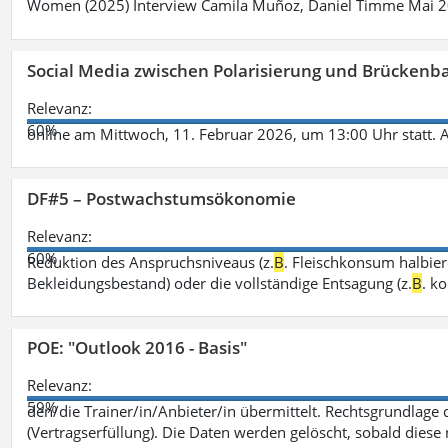
Women (2025) Interview Camila Muñoz, Daniel Timme Mai 
Social Media zwischen Polarisierung und Brückenbau
Relevanz:
60%
online am Mittwoch, 11. Februar 2026, um 13:00 Uhr statt. 
DF#5 – Postwachstumsökonomie
Relevanz:
60%
Reduktion des Anspruchsniveaus (z.
B
. Fleischkonsum halbier
Bekleidungsbestand) oder die vollständige Entsagung (z.
B
. k
POE: "Outlook 2016 - Basis"
Relevanz:
59%
den/die Trainer/in/Anbieter/in übermittelt. Rechtsgrundlage di
(Vertragserfüllung). Die Daten werden gelöscht, sobald diese 