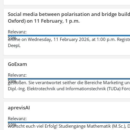
Social media between polarisation and bridge buildi
Oxford) on 11 February, 1 p.m.
Relevanz:
59%
online on Wednesday, 11 February 2026, at 1:00 p.m. Registr
DeepL
GoExam
Relevanz:
59%
gestoßen. Sie verantwortet seither die Bereiche Marketing 
Dipl.-Ing. Elektrotechnik und Informationstechnik (TUDa) F
aprevisAI
Relevanz:
59%
wünscht euch viel Erfolg! Studiengänge Mathematik (M.Sc.), Da