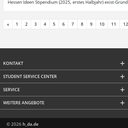
Hessen Ideen Stipendium (2025, erstes Halbjahr) exist-Grü
«
1
2
3
4
5
6
7
8
9
10
11
1
KONTAKT
STUDENT SERVICE CENTER
SERVICE
WEITERE ANGEBOTE
© 2026
h_da.de