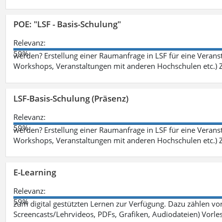
POE: "LSF - Basis-Schulung"
Relevanz:
59%
werden? Erstellung einer Raumanfrage in LSF für eine Veransta
Workshops, Veranstaltungen mit anderen Hochschulen etc.) Zi
LSF-Basis-Schulung (Präsenz)
Relevanz:
59%
werden? Erstellung einer Raumanfrage in LSF für eine Veransta
Workshops, Veranstaltungen mit anderen Hochschulen etc.) Zi
E-Learning
Relevanz:
59%
zum digital gestützten Lernen zur Verfügung. Dazu zählen vor 
Screencasts/Lehrvideos, PDFs, Grafiken, Audiodateien) Vorl