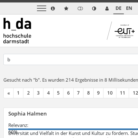
DE
EN
Gesucht nach "b".
Es wurden 214 Ergebnisse in 8 Millisekunde
«
1
2
3
4
5
6
7
8
9
10
11
1
Sophia Halmen
Relevanz:
60%
Diversität und Vielfalt in der Kunst und Kultur zu fördern. 