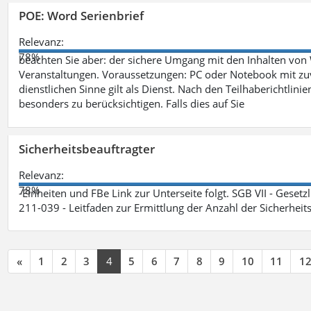
POE: Word Serienbrief
Relevanz:
78%
beachten Sie aber: der sichere Umgang mit den Inhalten von
Veranstaltungen. Voraussetzungen: PC oder Notebook mit zu
dienstlichen Sinne gilt als Dienst. Nach den Teilhaberichtlin
besonders zu berücksichtigen. Falls dies auf Sie
Sicherheitsbeauftragter
Relevanz:
78%
-Einheiten und FBe Link zur Unterseite folgt. SGB VII - Gesetz
211-039 - Leitfaden zur Ermittlung der Anzahl der Sicherheit
«
1
2
3
4
5
6
7
8
9
10
11
1