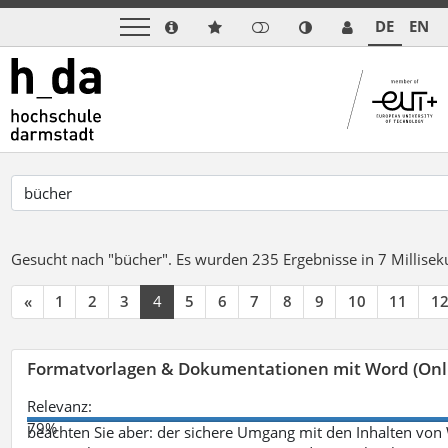
DE
EN
Gesucht nach "bücher".
Es wurden 235 Ergebnisse in 7 Millise
«
1
2
3
4
5
6
7
8
9
10
11
1
Formatvorlagen & Dokumentationen mit Word (Onl
Relevanz:
79%
beachten Sie aber: der sichere Umgang mit den Inhalten von