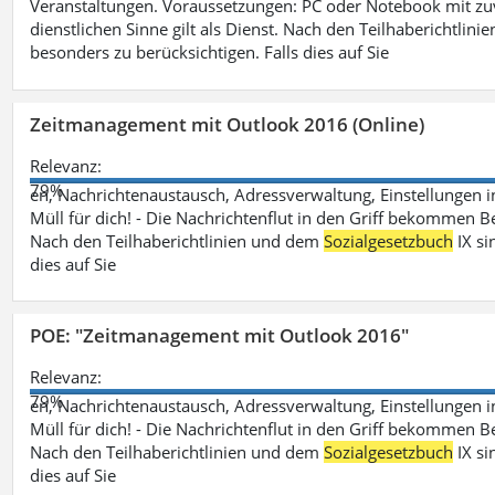
Veranstaltungen. Voraussetzungen: PC oder Notebook mit zu
dienstlichen Sinne gilt als Dienst. Nach den Teilhaberichtlin
besonders zu berücksichtigen. Falls dies auf Sie
Zeitmanagement mit Outlook 2016 (Online)
Relevanz:
79%
en, Nachrichtenaustausch, Adressverwaltung, Einstellungen i
Müll für dich! - Die Nachrichtenflut in den Griff bekommen Be
Nach den Teilhaberichtlinien und dem
Sozialgesetzbuch
IX si
dies auf Sie
POE: "Zeitmanagement mit Outlook 2016"
Relevanz:
79%
en, Nachrichtenaustausch, Adressverwaltung, Einstellungen i
Müll für dich! - Die Nachrichtenflut in den Griff bekommen Be
Nach den Teilhaberichtlinien und dem
Sozialgesetzbuch
IX si
dies auf Sie