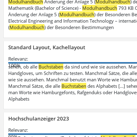
Modulhandbuch
Änderung der Anlage 5 (
Modulhandbuch
) 
Mathematik (Bachelor of Science) -
Modulhandbuch
793 KB O
Änderung der Anlage 5 (
Modulhandbuch
) der Besonderen Bes
Electrical Engineering and Information Technology – internati
(
Modulhandbuch
) der Besonderen Bestimmungen
Standard Layout, Kachellayout
Relevanz:
100%
sehen, ob alle
Buchstaben
da sind und wie sie aussehen. M
Handgloves, um Schriften zu testen. Manchmal Sätze, die all
wie sie aussehen. Manchmal benutzt man Worte wie Hamburg
Manchmal Sätze, die alle
Buchstaben
des Alphabets [...] sehe
man Worte wie Hamburgefonts, Rafgenduks oder Handgloves, 
Alphabets
Hochschulanzeiger 2023
Relevanz:
99%