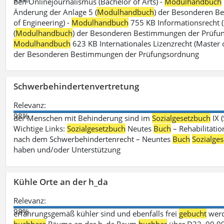
ben Onlinejournalismus (Bachelor of Arts) -
Modulhandbuch
Änderung der Anlage 5 (
Modulhandbuch
) der Besonderen B
of Engineering) -
Modulhandbuch
755 KB Informationsrecht (
(
Modulhandbuch
) der Besonderen Bestimmungen der Prüfungs
Modulhandbuch
623 KB Internationales Lizenzrecht (Master 
der Besonderen Bestimmungen der Prüfungsordnung
Schwerbehindertenvertretung
Relevanz:
98%
der Menschen mit Behinderung sind im
Sozialgesetzbuch
IX 
Wichtige Links:
Sozialgesetzbuch
Neutes
Buch
– Rehabilitätio
nach dem Schwerbehindertenrecht – Neuntes
Buch
Sozialge
haben und/oder Unterstützung
Kühle Orte an der h_da
Relevanz:
98%
erfahrungsgemäß kühler sind und ebenfalls frei
gebucht
werd