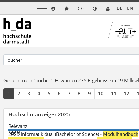
DE
EN
Gesucht nach "bücher".
Es wurden 235 Ergebnisse in 19 Milli
1
2
3
4
5
6
7
8
9
10
11
12
Hochschulanzeiger 2025
Relevanz:
100%
2025 Informatik dual (Bachelor of Science) -
Modulhandbuch