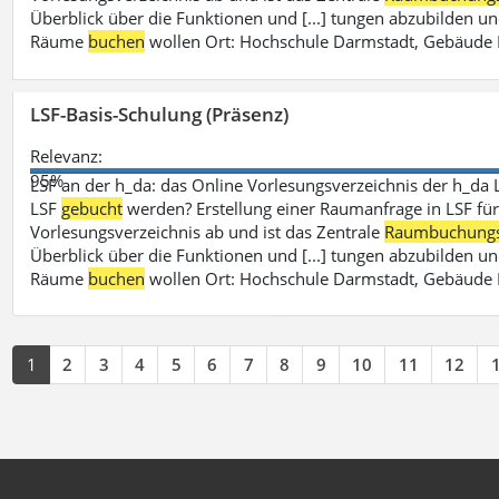
Überblick über die Funktionen und [...] tungen abzubilden un
Räume
buchen
wollen Ort: Hochschule Darmstadt, Gebäude 
LSF-Basis-Schulung (Präsenz)
Relevanz:
95%
LSF an der h_da: das Online Vorlesungsverzeichnis der h_da 
LSF
gebucht
werden? Erstellung einer Raumanfrage in LSF für e
Vorlesungsverzeichnis ab und ist das Zentrale
Raumbuchung
Überblick über die Funktionen und [...] tungen abzubilden un
Räume
buchen
wollen Ort: Hochschule Darmstadt, Gebäude 
1
2
3
4
5
6
7
8
9
10
11
12