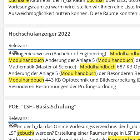
buchbare
Räume an der h_da Raum
buchbar
über D22, 00.09
Vorlesungsraum zu warm wird, stellen wir Ihnen eine Liste fr
Ausweichmöglichkeit nutzen können. Diese Räume könnten 
Hochschulanzeiger 2022
Relevanz:
97%
Bauingenieurwesen (Bachelor of Engineering) -
Modulhandb
Modulhandbuch
Änderung der Anlage 5 (
Modulhandbuch
) 
Mathematik (Master of Science) -
Modulhandbuch
687 KB Opt
Änderung der Anlage 5 (
Modulhandbuch
) der Besonderen Bes
Modulhandbuch
443 KB Optotechnik und Bildverarbeitung (B
Besonderen Bestimmungen der Prüfungsordnung
POE: "LSF - Basis-Schulung"
Relevanz:
96%
LSF an der h_da: das Online Vorlesungsverzeichnis der h_da 
LSF
gebucht
werden? Erstellung einer Raumanfrage in LSF für e
Vorlesungsverzeichnis ab und ist das Zentrale
Raumbuchung