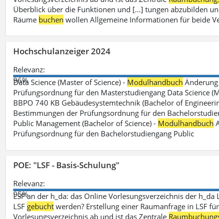
Überblick über die Funktionen und [...] tungen abzubilden un
Räume
buchen
wollen Allgemeine Informationen für beide V
Hochschulanzeiger 2024
Relevanz:
96%
Data Science (Master of Science) -
Modulhandbuch
Änderung 
Prüfungsordnung für den Masterstudiengang Data Science (M.S
BBPO 740 KB Gebäudesystemtechnik (Bachelor of Engineerin
Bestimmungen der Prüfungsordnung für den Bachelorstudien
Public Management (Bachelor of Science) -
Modulhandbuch
A
Prüfungsordnung für den Bachelorstudiengang Public
POE: "LSF - Basis-Schulung"
Relevanz:
95%
LSF an der h_da: das Online Vorlesungsverzeichnis der h_da 
LSF
gebucht
werden? Erstellung einer Raumanfrage in LSF für e
Vorlesungsverzeichnis ab und ist das Zentrale
Raumbuchung