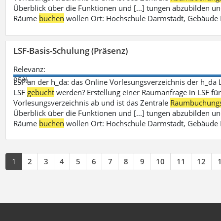
Überblick über die Funktionen und [...] tungen abzubilden un
Räume
buchen
wollen Ort: Hochschule Darmstadt, Gebäude 
LSF-Basis-Schulung (Präsenz)
Relevanz:
95%
LSF an der h_da: das Online Vorlesungsverzeichnis der h_da 
LSF
gebucht
werden? Erstellung einer Raumanfrage in LSF für e
Vorlesungsverzeichnis ab und ist das Zentrale
Raumbuchung
Überblick über die Funktionen und [...] tungen abzubilden un
Räume
buchen
wollen Ort: Hochschule Darmstadt, Gebäude 
1
2
3
4
5
6
7
8
9
10
11
12