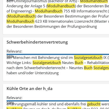
ben Onlinejournalismus (Bachelor of Arts) -
Modulhandbuch
Änderung der Anlage 5 (
Modulhandbuch
) der Besonderen B
of Engineering) -
Modulhandbuch
755 KB Informationsrecht (
(
Modulhandbuch
) der Besonderen Bestimmungen der Prüfungs
Modulhandbuch
623 KB Internationales Lizenzrecht (Master 
der Besonderen Bestimmungen der Prüfungsordnung
Schwerbehindertenvertretung
Relevanz:
98%
der Menschen mit Behinderung sind im
Sozialgesetzbuch
IX 
Wichtige Links:
Sozialgesetzbuch
Neutes
Buch
– Rehabilitätio
nach dem Schwerbehindertenrecht – Neuntes
Buch
Sozialge
haben und/oder Unterstützung
Kühle Orte an der h_da
Relevanz:
98%
erfahrungsgemäß kühler sind und ebenfalls frei
gebucht
werd