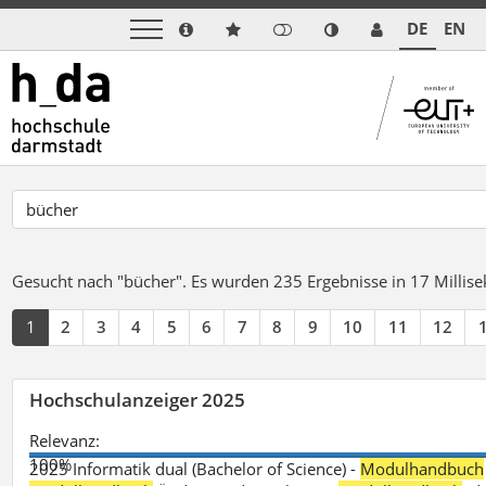
DE
EN
Gesucht nach "bücher".
Es wurden 235 Ergebnisse in 17 Milli
1
2
3
4
5
6
7
8
9
10
11
12
Hochschulanzeiger 2025
Relevanz:
100%
2025 Informatik dual (Bachelor of Science) -
Modulhandbuch