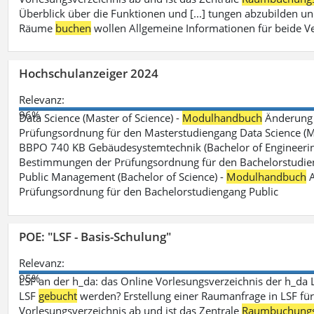
Überblick über die Funktionen und [...] tungen abzubilden un
Räume
buchen
wollen Allgemeine Informationen für beide V
Hochschulanzeiger 2024
Relevanz:
96%
Data Science (Master of Science) -
Modulhandbuch
Änderung 
Prüfungsordnung für den Masterstudiengang Data Science (M.S
BBPO 740 KB Gebäudesystemtechnik (Bachelor of Engineerin
Bestimmungen der Prüfungsordnung für den Bachelorstudien
Public Management (Bachelor of Science) -
Modulhandbuch
A
Prüfungsordnung für den Bachelorstudiengang Public
POE: "LSF - Basis-Schulung"
Relevanz:
95%
LSF an der h_da: das Online Vorlesungsverzeichnis der h_da 
LSF
gebucht
werden? Erstellung einer Raumanfrage in LSF für e
Vorlesungsverzeichnis ab und ist das Zentrale
Raumbuchung