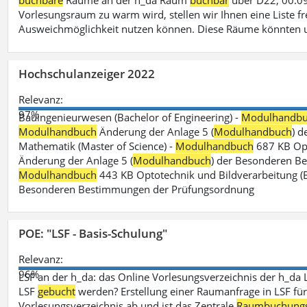
buchbare
Räume an der h_da Raum
buchbar
über D22, 00.09
Vorlesungsraum zu warm wird, stellen wir Ihnen eine Liste fr
Ausweichmöglichkeit nutzen können. Diese Räume könnten 
Hochschulanzeiger 2022
Relevanz:
97%
Bauingenieurwesen (Bachelor of Engineering) -
Modulhandb
Modulhandbuch
Änderung der Anlage 5 (
Modulhandbuch
) 
Mathematik (Master of Science) -
Modulhandbuch
687 KB Opt
Änderung der Anlage 5 (
Modulhandbuch
) der Besonderen Bes
Modulhandbuch
443 KB Optotechnik und Bildverarbeitung (B
Besonderen Bestimmungen der Prüfungsordnung
POE: "LSF - Basis-Schulung"
Relevanz:
96%
LSF an der h_da: das Online Vorlesungsverzeichnis der h_da 
LSF
gebucht
werden? Erstellung einer Raumanfrage in LSF für e
Vorlesungsverzeichnis ab und ist das Zentrale
Raumbuchung