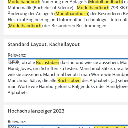
Modulhandbuch
Änderung der Anlage 5 (
Modulhandbuch
) 
Mathematik (Bachelor of Science) -
Modulhandbuch
793 KB O
Änderung der Anlage 5 (
Modulhandbuch
) der Besonderen Bes
Electrical Engineering and Information Technology – internati
(
Modulhandbuch
) der Besonderen Bestimmungen
Standard Layout, Kachellayout
Relevanz:
100%
sehen, ob alle
Buchstaben
da sind und wie sie aussehen. M
Handgloves, um Schriften zu testen. Manchmal Sätze, die all
wie sie aussehen. Manchmal benutzt man Worte wie Hamburg
Manchmal Sätze, die alle
Buchstaben
des Alphabets [...] sehe
man Worte wie Hamburgefonts, Rafgenduks oder Handgloves, 
Alphabets
Hochschulanzeiger 2023
Relevanz:
99%