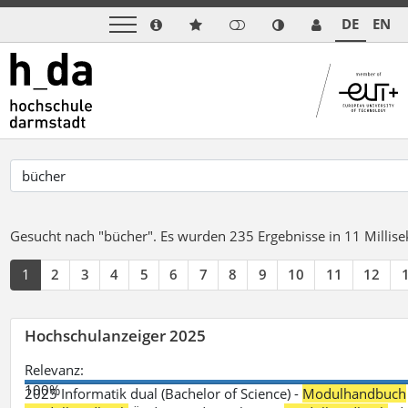
DE
EN
Gesucht nach "bücher".
Es wurden 235 Ergebnisse in 11 Milli
1
2
3
4
5
6
7
8
9
10
11
12
Hochschulanzeiger 2025
Relevanz:
100%
2025 Informatik dual (Bachelor of Science) -
Modulhandbuch