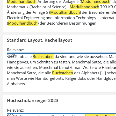
Modulhandbuch
Änderung der Anlage 5 (
Modulhandbuch
) 
Mathematik (Bachelor of Science) -
Modulhandbuch
793 KB O
Änderung der Anlage 5 (
Modulhandbuch
) der Besonderen Bes
Electrical Engineering and Information Technology – internati
(
Modulhandbuch
) der Besonderen Bestimmungen
Standard Layout, Kachellayout
Relevanz:
100%
sehen, ob alle
Buchstaben
da sind und wie sie aussehen. M
Handgloves, um Schriften zu testen. Manchmal Sätze, die all
wie sie aussehen. Manchmal benutzt man Worte wie Hamburg
Manchmal Sätze, die alle
Buchstaben
des Alphabets [...] sehe
man Worte wie Hamburgefonts, Rafgenduks oder Handgloves, 
Alphabets
Hochschulanzeiger 2023
Relevanz:
99%