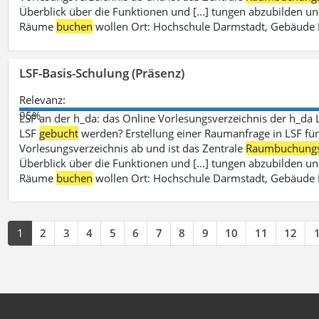
Überblick über die Funktionen und [...] tungen abzubilden un
Räume
buchen
wollen Ort: Hochschule Darmstadt, Gebäude 
LSF-Basis-Schulung (Präsenz)
Relevanz:
95%
LSF an der h_da: das Online Vorlesungsverzeichnis der h_da 
LSF
gebucht
werden? Erstellung einer Raumanfrage in LSF für e
Vorlesungsverzeichnis ab und ist das Zentrale
Raumbuchung
Überblick über die Funktionen und [...] tungen abzubilden un
Räume
buchen
wollen Ort: Hochschule Darmstadt, Gebäude 
1
2
3
4
5
6
7
8
9
10
11
12