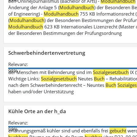
ben Onlinejournalismus (Bachelor of Arts) -
Modulhandbuch
Änderung der Anlage 5 (
Modulhandbuch
) der Besonderen B
of Engineering) -
Modulhandbuch
755 KB Informationsrecht (
(
Modulhandbuch
) der Besonderen Bestimmungen der Prüfungs
Modulhandbuch
623 KB Internationales Lizenzrecht (Master 
der Besonderen Bestimmungen der Prüfungsordnung
Schwerbehindertenvertretung
Relevanz:
98%
der Menschen mit Behinderung sind im
Sozialgesetzbuch
IX 
Wichtige Links:
Sozialgesetzbuch
Neutes
Buch
– Rehabilitätio
nach dem Schwerbehindertenrecht – Neuntes
Buch
Sozialge
haben und/oder Unterstützung
Kühle Orte an der h_da
Relevanz:
98%
erfahrungsgemäß kühler sind und ebenfalls frei
gebucht
werd