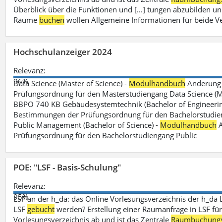
Überblick über die Funktionen und [...] tungen abzubilden un
Räume
buchen
wollen Allgemeine Informationen für beide V
Hochschulanzeiger 2024
Relevanz:
96%
Data Science (Master of Science) -
Modulhandbuch
Änderung 
Prüfungsordnung für den Masterstudiengang Data Science (M.S
BBPO 740 KB Gebäudesystemtechnik (Bachelor of Engineerin
Bestimmungen der Prüfungsordnung für den Bachelorstudien
Public Management (Bachelor of Science) -
Modulhandbuch
A
Prüfungsordnung für den Bachelorstudiengang Public
POE: "LSF - Basis-Schulung"
Relevanz:
95%
LSF an der h_da: das Online Vorlesungsverzeichnis der h_da 
LSF
gebucht
werden? Erstellung einer Raumanfrage in LSF für e
Vorlesungsverzeichnis ab und ist das Zentrale
Raumbuchung