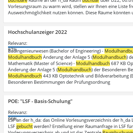
buchbare
Räume an der h_da Raum
buchbar
über D22, 00.09
Vorlesungsraum zu warm wird, stellen wir Ihnen eine Liste fr
Ausweichmöglichkeit nutzen können. Diese Räume könnten 
Hochschulanzeiger 2022
Relevanz:
97%
Bauingenieurwesen (Bachelor of Engineering) -
Modulhandb
Modulhandbuch
Änderung der Anlage 5 (
Modulhandbuch
) 
Mathematik (Master of Science) -
Modulhandbuch
687 KB Opt
Änderung der Anlage 5 (
Modulhandbuch
) der Besonderen Bes
Modulhandbuch
443 KB Optotechnik und Bildverarbeitung (B
Besonderen Bestimmungen der Prüfungsordnung
POE: "LSF - Basis-Schulung"
Relevanz:
96%
LSF an der h_da: das Online Vorlesungsverzeichnis der h_da 
LSF
gebucht
werden? Erstellung einer Raumanfrage in LSF für e
Vorlesungsverzeichnis ab und ist das Zentrale
Raumbuchung