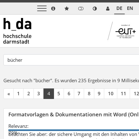
DE
EN
Gesucht nach "bücher".
Es wurden 235 Ergebnisse in 9 Millise
«
1
2
3
4
5
6
7
8
9
10
11
1
Formatvorlagen & Dokumentationen mit Word (Onl
Relevanz:
79%
beachten Sie aber: der sichere Umgang mit den Inhalten von