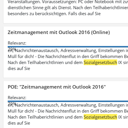
Veranstaltungen. Voraussetzungen: PC oder Notebook mit zu
dienstlichen Sinne gilt als Dienst. Nach den Teilhaberichtlin
besonders zu berücksichtigen. Falls dies auf Sie
Zeitmanagement mit Outlook 2016 (Online)
Relevanz:
79%
en, Nachrichtenaustausch, Adressverwaltung, Einstellungen i
Müll für dich! - Die Nachrichtenflut in den Griff bekommen Be
Nach den Teilhaberichtlinien und dem
Sozialgesetzbuch
IX si
dies auf Sie
POE: "Zeitmanagement mit Outlook 2016"
Relevanz:
79%
en, Nachrichtenaustausch, Adressverwaltung, Einstellungen i
Müll für dich! - Die Nachrichtenflut in den Griff bekommen Be
Nach den Teilhaberichtlinien und dem
Sozialgesetzbuch
IX si
dies auf Sie