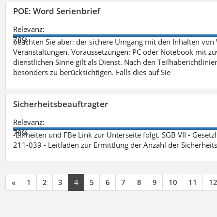
POE: Word Serienbrief
Relevanz:
78%
beachten Sie aber: der sichere Umgang mit den Inhalten von
Veranstaltungen. Voraussetzungen: PC oder Notebook mit zu
dienstlichen Sinne gilt als Dienst. Nach den Teilhaberichtlin
besonders zu berücksichtigen. Falls dies auf Sie
Sicherheitsbeauftragter
Relevanz:
78%
-Einheiten und FBe Link zur Unterseite folgt. SGB VII - Gesetz
211-039 - Leitfaden zur Ermittlung der Anzahl der Sicherheit
«
1
2
3
4
5
6
7
8
9
10
11
1