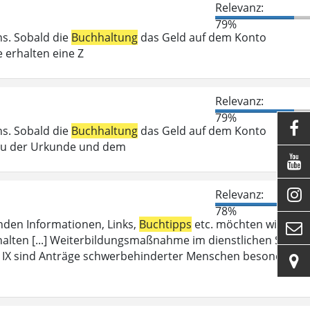
Relevanz:
79%
s. Sobald die
Buchhaltung
das Geld auf dem Konto
e erhalten eine Z
Relevanz:
79%

s. Sobald die
Buchhaltung
das Geld auf dem Konto
 Zu der Urkunde und dem


Relevanz:
78%
enden Informationen, Links,
Buchtipps
etc. möchten wir Sie

halten [...] Weiterbildungsmaßnahme im dienstlichen Sinne
IX sind Anträge schwerbehinderter Menschen besonders z
