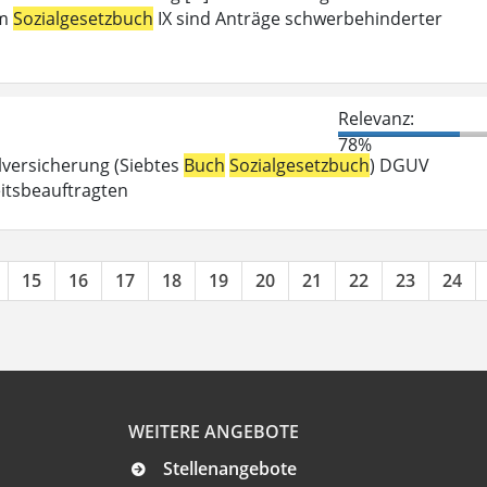
em
Sozialgesetzbuch
IX sind Anträge schwerbehinderter
Relevanz:
78%
llversicherung (Siebtes
Buch
Sozialgesetzbuch
) DGUV
eitsbeauftragten
15
16
17
18
19
20
21
22
23
24
WEITERE ANGEBOTE
Stellenangebote