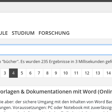
ULE
STUDIUM
FORSCHUNG
 "bücher".
Es wurden 235 Ergebnisse in 3 Millisekunden ge
3
4
5
6
7
8
9
10
11
12
13
14
orlagen & Dokumentationen mit Word (Onli
ie aber: der sichere Umgang mit den Inhalten von Word Bas
ungen. Voraussetzungen: PC oder Notebook mit zuverlässig