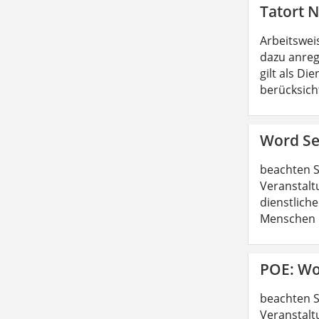
Tatort N
Arbeitswei
dazu anreg
gilt als D
berücksicht
Word Ser
beachten S
Veranstalt
dienstliche
Menschen b
POE: Wo
beachten S
Veranstalt