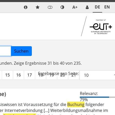
DE
EN
A+
Suchen
funden.
Zeige Ergebnisse 31 bis 40 von 235.
Ergebnisse pro Seite:
15
16
17
18
19
20
21
22
23
24
ne)
Relevanz:
79%
iswissen ist Voraussetzung für die
Buchung
folgender
er Internetverbindung [...] Weiterbildungsmaßnahme im