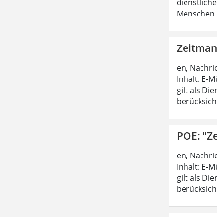
dienstliche
Menschen b
Zeitman
en, Nachri
Inhalt: E-M
gilt als D
berücksicht
POE: "Z
en, Nachri
Inhalt: E-M
gilt als D
berücksicht