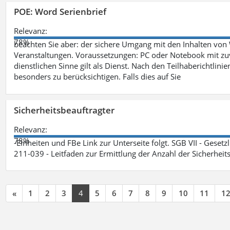
POE: Word Serienbrief
Relevanz:
78%
beachten Sie aber: der sichere Umgang mit den Inhalten von
Veranstaltungen. Voraussetzungen: PC oder Notebook mit zu
dienstlichen Sinne gilt als Dienst. Nach den Teilhaberichtlin
besonders zu berücksichtigen. Falls dies auf Sie
Sicherheitsbeauftragter
Relevanz:
78%
-Einheiten und FBe Link zur Unterseite folgt. SGB VII - Gesetz
211-039 - Leitfaden zur Ermittlung der Anzahl der Sicherheit
«
1
2
3
4
5
6
7
8
9
10
11
1