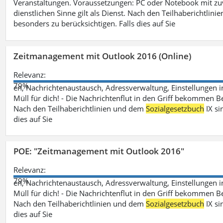
Veranstaltungen. Voraussetzungen: PC oder Notebook mit zu
dienstlichen Sinne gilt als Dienst. Nach den Teilhaberichtlin
besonders zu berücksichtigen. Falls dies auf Sie
Zeitmanagement mit Outlook 2016 (Online)
Relevanz:
79%
en, Nachrichtenaustausch, Adressverwaltung, Einstellungen i
Müll für dich! - Die Nachrichtenflut in den Griff bekommen Be
Nach den Teilhaberichtlinien und dem
Sozialgesetzbuch
IX si
dies auf Sie
POE: "Zeitmanagement mit Outlook 2016"
Relevanz:
79%
en, Nachrichtenaustausch, Adressverwaltung, Einstellungen i
Müll für dich! - Die Nachrichtenflut in den Griff bekommen Be
Nach den Teilhaberichtlinien und dem
Sozialgesetzbuch
IX si
dies auf Sie