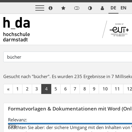
DE
EN
Gesucht nach "bücher".
Es wurden 235 Ergebnisse in 7 Millise
«
1
2
3
4
5
6
7
8
9
10
11
1
Formatvorlagen & Dokumentationen mit Word (Onl
Relevanz:
79%
beachten Sie aber: der sichere Umgang mit den Inhalten von