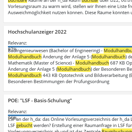
buchbare
Räume an der h_da Raum
buchbar
über D22, 00.09
Vorlesungsraum zu warm wird, stellen wir Ihnen eine Liste fr
Ausweichmöglichkeit nutzen können. Diese Räume könnten 
Hochschulanzeiger 2022
Relevanz:
97%
Bauingenieurwesen (Bachelor of Engineering) -
Modulhandb
Modulhandbuch
Änderung der Anlage 5 (
Modulhandbuch
) 
Mathematik (Master of Science) -
Modulhandbuch
687 KB Opt
Änderung der Anlage 5 (
Modulhandbuch
) der Besonderen Bes
Modulhandbuch
443 KB Optotechnik und Bildverarbeitung (B
Besonderen Bestimmungen der Prüfungsordnung
POE: "LSF - Basis-Schulung"
Relevanz:
96%
LSF an der h_da: das Online Vorlesungsverzeichnis der h_da 
LSF
gebucht
werden? Erstellung einer Raumanfrage in LSF für e
Vorlesungsverzeichnis ab und ist das Zentrale
Raumbuchung