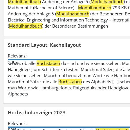
Modulhandbuch
Änderung der Anlage 5 (
Modulhandbuch
) 
Mathematik (Bachelor of Science) -
Modulhandbuch
793 KB O
Änderung der Anlage 5 (
Modulhandbuch
) der Besonderen Bes
Electrical Engineering and Information Technology – internati
(
Modulhandbuch
) der Besonderen Bestimmungen
Standard Layout, Kachellayout
Relevanz:
100%
sehen, ob alle
Buchstaben
da sind und wie sie aussehen. M
Handgloves, um Schriften zu testen. Manchmal Sätze, die all
wie sie aussehen. Manchmal benutzt man Worte wie Hamburg
Manchmal Sätze, die alle
Buchstaben
des Alphabets [...] sehe
man Worte wie Hamburgefonts, Rafgenduks oder Handgloves, 
Alphabets
Hochschulanzeiger 2023
Relevanz:
99%