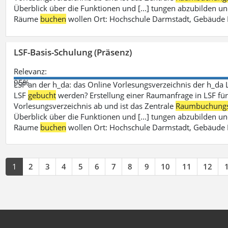
Überblick über die Funktionen und [...] tungen abzubilden un
Räume
buchen
wollen Ort: Hochschule Darmstadt, Gebäude 
LSF-Basis-Schulung (Präsenz)
Relevanz:
95%
LSF an der h_da: das Online Vorlesungsverzeichnis der h_da 
LSF
gebucht
werden? Erstellung einer Raumanfrage in LSF für e
Vorlesungsverzeichnis ab und ist das Zentrale
Raumbuchung
Überblick über die Funktionen und [...] tungen abzubilden un
Räume
buchen
wollen Ort: Hochschule Darmstadt, Gebäude 
1
2
3
4
5
6
7
8
9
10
11
12