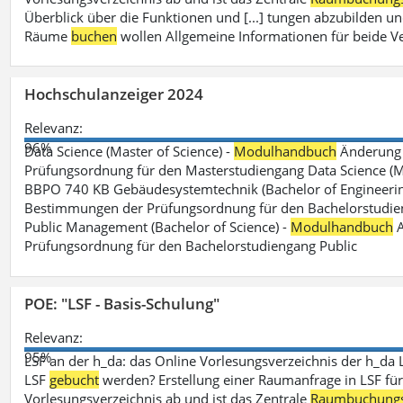
Überblick über die Funktionen und [...] tungen abzubilden un
Räume
buchen
wollen Allgemeine Informationen für beide V
Hochschulanzeiger 2024
Relevanz:
96%
Data Science (Master of Science) -
Modulhandbuch
Änderung 
Prüfungsordnung für den Masterstudiengang Data Science (M.S
BBPO 740 KB Gebäudesystemtechnik (Bachelor of Engineerin
Bestimmungen der Prüfungsordnung für den Bachelorstudien
Public Management (Bachelor of Science) -
Modulhandbuch
A
Prüfungsordnung für den Bachelorstudiengang Public
POE: "LSF - Basis-Schulung"
Relevanz:
95%
LSF an der h_da: das Online Vorlesungsverzeichnis der h_da 
LSF
gebucht
werden? Erstellung einer Raumanfrage in LSF für e
Vorlesungsverzeichnis ab und ist das Zentrale
Raumbuchung