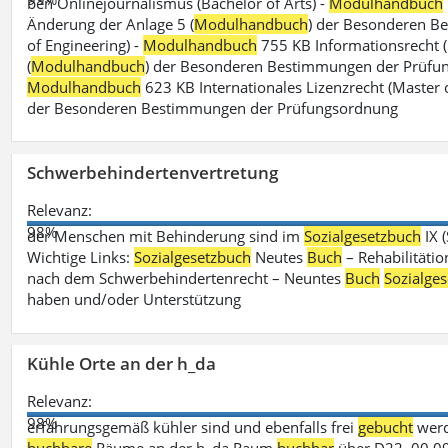
ben Onlinejournalismus (Bachelor of Arts) -
Modulhandbuch
Änderung der Anlage 5 (
Modulhandbuch
) der Besonderen B
of Engineering) -
Modulhandbuch
755 KB Informationsrecht (
(
Modulhandbuch
) der Besonderen Bestimmungen der Prüfungs
Modulhandbuch
623 KB Internationales Lizenzrecht (Master 
der Besonderen Bestimmungen der Prüfungsordnung
Schwerbehindertenvertretung
Relevanz:
98%
der Menschen mit Behinderung sind im
Sozialgesetzbuch
IX 
Wichtige Links:
Sozialgesetzbuch
Neutes
Buch
– Rehabilitätio
nach dem Schwerbehindertenrecht – Neuntes
Buch
Sozialge
haben und/oder Unterstützung
Kühle Orte an der h_da
Relevanz:
98%
erfahrungsgemäß kühler sind und ebenfalls frei
gebucht
werd