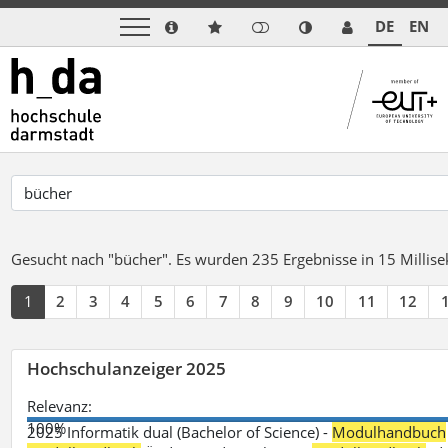
DE
EN
Gesucht nach "bücher".
Es wurden 235 Ergebnisse in 15 Milli
1
2
3
4
5
6
7
8
9
10
11
12
Hochschulanzeiger 2025
Relevanz:
100%
2025 Informatik dual (Bachelor of Science) -
Modulhandbuch