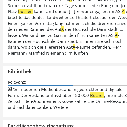
Semester zahlt und man drei Tage vorher jeden Rang und je
Platz
buchen
kann. Und darauf [...] Er war engagiert im ASt
A
brachte das deutschlandweit erste Theaterticket auf den Weg
Einen ganzen Vormittag lang nahmen sich die drei Ehemalige
den neuen Räumen des ASt
A
der Hochschule Darmstadt [...]
lassen. Wir sind hier zu Gast in den frisch sanierten ASt
A
-
Räumen der Hochschule Darmstadt. Erinnern Sie sich noch
daran, wo sich die allerersten ASt
A
-Räume befanden, Herr
Niemann? Manfred Niemann : Im fünften
Bibliothek
Relevanz:
51%
einen modernen Medienbestand in gedruckter und digitaler
Form. Der Bestand umfasst über 150.000
Bücher
, mehr als 
Zeitschriften-Abonnements sowie zahlreiche Online-Ressour
und Fachdatenbanken. Weitere
Parkflächenbewirtschaftung