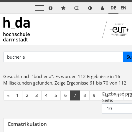
DE
EN
Su
Gesucht nach "bücher a".
Es wurden 112 Ergebnisse in 16
Millisekunden gefunden.
Zeige Ergebnisse 61 bis 70 von 112.
Ergebnisse pr
«
1
2
3
4
5
6
7
8
9
10
11
1
Seite:
Exmatrikulation