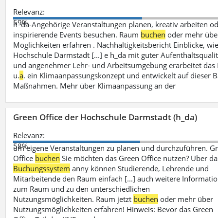
Relevanz:
59%
h_da-Angehörige Veranstaltungen planen, kreativ arbeiten o
inspirierende Events besuchen. Raum
buchen
oder mehr übe
Möglichkeiten erfahren . Nachhaltigkeitsbericht Einblicke, wie
Hochschule Darmstadt [...] e h_da mit guter Aufenthaltsqualit
und angenehmer Lehr- und Arbeitsumgebung erarbeitet das
u.
a
. ein Klimaanpassungskonzept und entwickelt auf dieser B
Maßnahmen. Mehr über Klimaanpassung an der
Green Office der Hochschule Darmstadt (h_da)
Relevanz:
58%
um eigene Veranstaltungen zu planen und durchzuführen. G
Office
buchen
Sie möchten das Green Office nutzen? Über da
Buchungssystem
anny können Studierende, Lehrende und
Mitarbeitende den Raum einfach [...] auch weitere Informati
zum Raum und zu den unterschiedlichen
Nutzungsmöglichkeiten. Raum jetzt
buchen
oder mehr über
Nutzungsmöglichkeiten erfahren! Hinweis: Bevor das Green