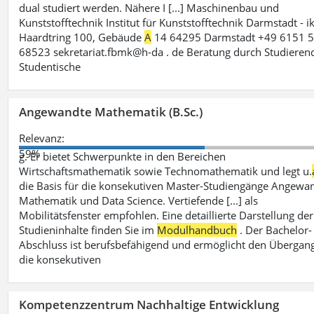
dual studiert werden. Nähere I [...] Maschinenbau und
Kunststofftechnik Institut für Kunststofftechnik Darmstadt - i
Haardtring 100, Gebäude
A
14 64295 Darmstadt +49 6151 5
68523 sekretariat.fbmk@h-da . de Beratung durch Studieren
Studentische
Angewandte Mathematik (B.Sc.)
Relevanz:
59%
g. Er bietet Schwerpunkte in den Bereichen
Wirtschaftsmathematik sowie Technomathematik und legt u.
die Basis für die konsekutiven Master-Studiengänge Angewa
Mathematik und Data Science. Vertiefende [...] als
Mobilitätsfenster empfohlen. Eine detaillierte Darstellung der
Studieninhalte finden Sie im
Modulhandbuch
. Der Bachelor-
Abschluss ist berufsbefähigend und ermöglicht den Übergang
die konsekutiven
Kompetenzzentrum Nachhaltige Entwicklung