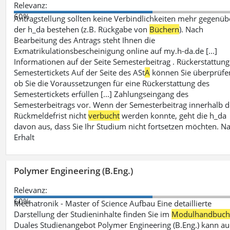
Relevanz:
60%
Antragstellung sollten keine Verbindlichkeiten mehr gegenüb
der h_da bestehen (z.B. Rückgabe von
Büchern
). Nach
Bearbeitung des Antrags steht Ihnen die
Exmatrikulationsbescheinigung online auf my.h-da.de [...]
Informationen auf der Seite Semesterbeitrag . Rückerstattung
Semestertickets Auf der Seite des ASt
A
können Sie überprüfe
ob Sie die Voraussetzungen für eine Rückerstattung des
Semestertickets erfüllen [...] Zahlungseingang des
Semesterbeitrags vor. Wenn der Semesterbeitrag innerhalb d
Rückmeldefrist nicht
verbucht
werden konnte, geht die h_da
davon aus, dass Sie Ihr Studium nicht fortsetzen möchten. N
Erhalt
Polymer Engineering (B.Eng.)
Relevanz:
60%
Mechatronik - Master of Science Aufbau Eine detaillierte
Darstellung der Studieninhalte finden Sie im
Modulhandbuc
Duales Studienangebot Polymer Engineering (B.Eng.) kann a