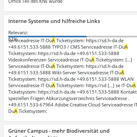
Office Teil des KNE wurde
Interne Systeme und hilfreiche Links
Relevanz:
57%
Serviceadresse IT-Du
A
Ticketsystem: https://sd.h-da.de
+49.6151.533-5888 TYPO3 / CMS Serviceadresse IT-Du
A
Ticketsystem: https://sd.h-da.de +49.6151.533-5888
Videokonferenzen Serviceadresse IT-Du
A
Ticketsystem: [...]
Serviceadresse IT-Du
A
Ticketsystem: https://sd.h-da.de
+49.6151.533-5888 Wiki-Server Serviceadresse IT-Du
A
Ticketsystem: https://sd.h-da.de +49.6151.533-5888 WLAN
Serviceadresse IT-Du
A
Ticketsystem: https://sd [...] se IT-Du
A
Ticketsystem: https://sd.h-da.de +49.6151.533-5888 Kontakt
speziellen Fragen Abkürzungsverzeichnis Serviceadresse .
+49.6151.533-67964 Adobe Creative Cloud Serviceadresse IT
Du
A
Ticketsystem:
Grüner Campus - mehr Biodiversität und