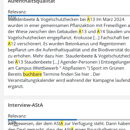
Aufenthaltsqualität
Relevanz:
55%
Staudenbeete & Vogelschutzhecken bei
A
13 Im März 2024
wurden in einer gemeinsamen Pflanzaktion mit Freiwilligen a
der Wiese zwischen den Gebäuden
A
13 und
A
14 Stauden un
Vogelschutzhecken eingepflanzt. Krokusse [...] Fachschaft bei
A
12 verschönert. Es wurden Betonkanus und Regentonnen
bepflanzt um die Aufenthaltsqualität und die Biodiversität do
zu erhöhen. Mehr dazu hier. Staudenbeete & Vogelschutzhe
bei
A
13 Staudenbeete [...] Agender-Personen ) Entsiegelunge
am Campus (Wettbewerb " Abpflastern ") Sport im Grünen
Bereits
buchbare
Termine finden Sie hier . Der
Veranstaltungskalender wird während der Kampagne laufen
ergänzt.
Interview-AStA
Relevanz:
53%
weggewesen, der dem ASt
A
zur Verfügung steht. Dann haben
den Deal gemacht, dass der ASt
A
einen Pauschalbetrag pro