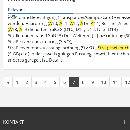
Relevanz:
50%
nicht ohne Berechtigung (Transponder/CampusCard) verlass
werden: Haardtring (
A
10,
A
11,
A
12,
A
13,
A
14) Berliner Allee
(
A
13,
A
14) Schöfferstraße 8 (D10, D11, D12, D13, D14)
Studierendenhaus TG (D23) Des Weiteren [...] ngsordnung (St
Straßenverkehrsordnung (StVO),
Straßenverkehrszulassungsordnung (StVZO),
Strafgesetzbuch
(StGB) etc.) in der jeweils gültigen Fassung, soweit hier nichts
anderes geregelt ist. Details
«
1
2
3
4
5
6
7
8
9
10
11
1
KONTAKT